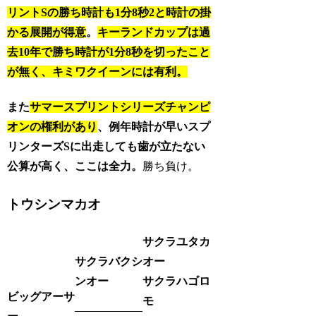
リントSの勝ち時計も1分8秒2と時計の掛
かる展開が得意
。
キーランドカップは過
去10年で勝ち時計が1分8秒を切ったこと
が無く、キミワクイーンには有利。
また
サマースプリントシリーズチャンピ
オンの権利があり
、例年時計が早いスプ
リンターズSに出走しても歯が立たない
公算が高く、ここは全力。
勝ち負け。
トウシンマカオ
サクラユタカ
サクラバクシ
オー
ンオー
サクラハゴロ
ビッグアーサ
モ