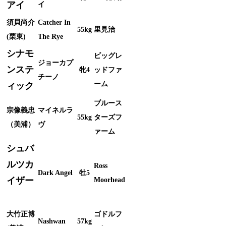
アイ
イ
須貝尚介
Catcher In
55kg
里見治
(栗東)
The Rye
シナモ
ビッグレ
ジョーカプ
ンステ
牝4
ッドファ
チーノ
ーム
ィック
ブルース
宗像義忠
マイネルラ
55kg
ターズフ
（美浦）
ヴ
ァーム
シュバ
ルツカ
Ross
Dark Angel
牡5
イザー
Moorhead
大竹正博
ゴドルフ
Nashwan
57kg