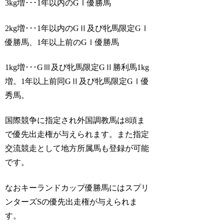
3kg増･･･1年以内のGⅠ優勝馬
2kg増･･･1年以内のGⅡ及び牝馬限定GⅠ
優勝馬、1年以上前のGⅠ優勝馬
1kg増･･･GⅢ及び牝馬限定GⅡ勝利馬1kg
増。1年以上前同GⅡ及び牝馬限定GⅠ優
秀馬。
国際競争に指定され外国調教馬は8頭ま
で優先出走権が与えられます。また指定
交流競走として地方所属馬も登録が可能
です。
なおキーランドカップ優勝馬にはスプリ
ンターズSの優先出走権が与えられま
す。