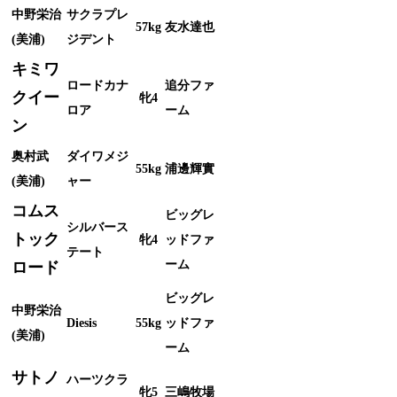
中野栄治
サクラプレ
57kg
友水達也
(美浦)
ジデント
キミワ
ロードカナ
追分ファ
クイー
牝4
ロア
ーム
ン
奥村武
ダイワメジ
55kg
浦邊輝實
(美浦)
ャー
コムス
ビッグレ
シルバース
トック
牝4
ッドファ
テート
ーム
ロード
ビッグレ
中野栄治
Diesis
55kg
ッドファ
(美浦)
ーム
サトノ
ハーツクラ
牝5
三嶋牧場