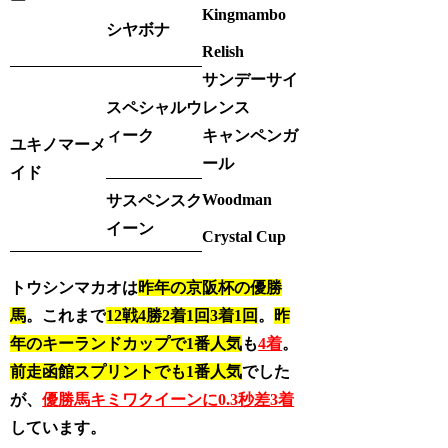
ー
Kingmambo
シヤボナ
Relish
サンデーサイ
スペシャルウ
レンス
ィーク
キャンペンガ
ユキノマーメ
ール
イド
Woodman
サスペンスク
イーン
Crystal Cup
トウシンマカオは
昨年の京阪杯の優勝
馬
。これまで
12戦4勝2着1回3着1回
。
昨
年のキーランドカップで1番人気
も
4着
。
前走函館スプリントでも1番人気
でした
が、
優勝馬キミワクイーンに0.3秒差3着
しています。