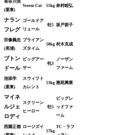
長谷川浩
Storm Cat
55kg
奈村睦弘
(栗東)
ナラン
ゴールドア
牡5
坂戸節子
フレグ
リュール
宗像義忠
ブライアン
58kg
村木克成
(美浦)
ズタイム
ブトン
ビッグアー
ノーザン
牝3
ドール
サー
ファーム
池添学
スウィフト
53kg
雅苑興業
(栗東)
カレント
マイネ
ビッグレ
スクリーン
ルジェ
牡5
ッドファ
ヒーロー
ーム
ロディ
西園正都
ロージズイ
TC・ラフ
57kg