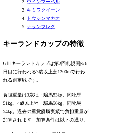
ウインマーベル
キミワクイーン
トウシンマカオ
ナランフレグ
キーランドカップの特徴
GⅢキーランドカップは第2回札幌開催6
日目に行われる3歳以上芝1200mで行わ
れる別定戦です。
負担重量は3歳牡・騙馬53kg、同牝馬
51kg、4歳以上牡・騙馬56kg、同牝馬
54kg。過去の重賞優勝実績で負担重量が
加算されます。加算条件は以下の通り。