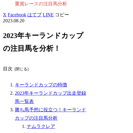
重賞レースの注目馬分析
X
Facebook
はてブ
LINE
コピー
2023.08.20
2023年キーランドカップ
の注目馬を分析！
目次
キーランドカップの特徴
2023年キーランドカップ出走登録
馬一覧表
勝ち馬予想に役立つ！キーランド
カップの注目馬分析
ナムラクレア