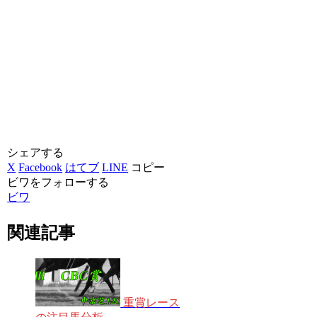
シェアする
X
Facebook
はてブ
LINE
コピー
ビワをフォローする
ビワ
関連記事
重賞レース