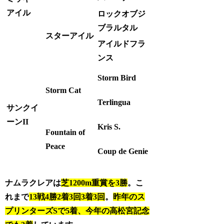
アイル
ロックオブジ
ブラルタル
スターアイル
アイルドフラ
ンス
Storm Bird
Storm Cat
Terlingua
サンクイ
ーンII
Kris S.
Fountain of
Peace
Coup de Genie
ナムラクレアは
芝1200m重賞を3勝
。こ
れまで
13戦4勝2着3回3着3回
。
昨年のス
プリンターズSで5着、今年の高松宮記念