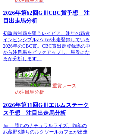
の注目馬分析
2026年第62回GⅢCBC賞予想 注
目出走馬分析
初重賞制覇を狙うレイピア、昨年の覇者
インビンシブルパパが出走登録している
2026年のCBC賞。CBC賞出走登録馬の中
から注目馬をピックアップし、馬券にな
るか分析します。
重賞レース
の注目馬分析
2026年第31回GⅢエルムステーク
ス予想 注目出走馬分析
JpnⅠ勝ちのナチュラルライズ、昨年の
武蔵野S勝ちのルクソールカフェが出走