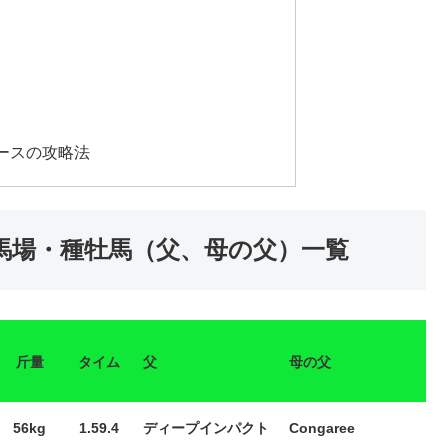
ースの攻略法
馬場・種牡馬（父、母の父）一覧
斤量
タイム
父
母の父
56kg
1.59.4
ディープインパクト
Congaree