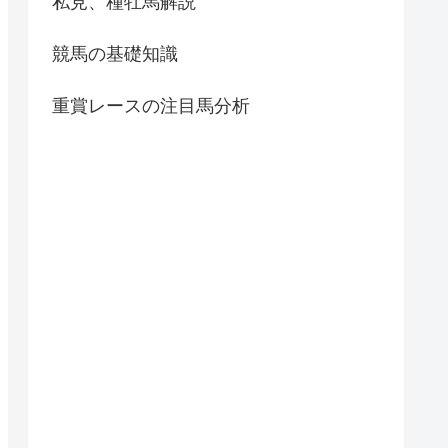
私見、種牡馬解説
競馬の基礎知識
重賞レースの注目馬分析