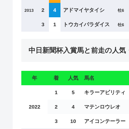
2
4
アドマイヤタイシ
2013
牡6
3
1
トウカイパラダイス
牡6
中日新聞杯入賞馬と前走の人気
年
着
人気
馬名
1
5
キラーアビリティ
2022
2
4
マテンロウレオ
3
10
アイコンテーラー