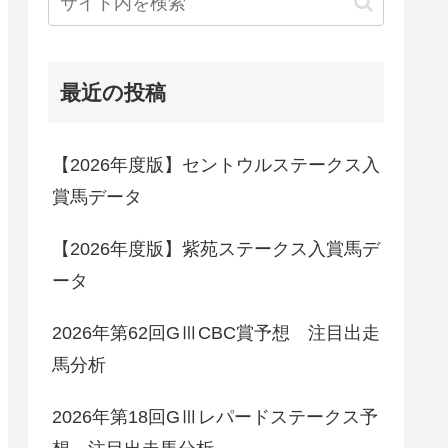
最近の投稿
【2026年度版】セントウルステークス入
賞馬データ
【2026年度版】紫苑ステークス入賞馬デ
ータ
2026年第62回GⅢCBC賞予想 注目出走
馬分析
2026年第18回GⅢレパードステークス予