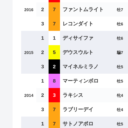
2
7
ファントムライト
2016
牡7
3
7
レコンダイト
牡6
1
1
ディサイファ
牡6
2
5
デウスウルト
2015
騙7
3
2
マイネルミラノ
牡5
1
8
マーティンボロ
牡5
2
3
ラキシス
2014
牝4
3
7
ラブリーデイ
牡4
1
7
サトノアポロ
牡5