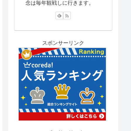
念は毎年観戦しに行きます。
スポンサーリンク