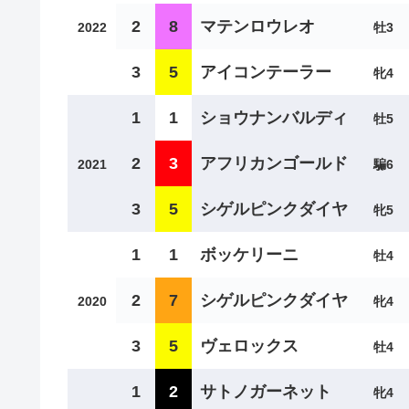
2
8
マテンロウレオ
2022
牡3
3
5
アイコンテーラー
牝4
1
1
ショウナンバルディ
牡5
2
3
アフリカンゴールド
2021
騙6
3
5
シゲルピンクダイヤ
牝5
1
1
ボッケリーニ
牡4
2
7
シゲルピンクダイヤ
2020
牝4
3
5
ヴェロックス
牡4
1
2
サトノガーネット
牝4