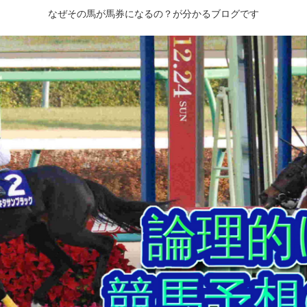
なぜその馬が馬券になるの？が分かるブログです