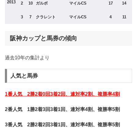
2013
2
10
ガルボ
マイルCS
17
14
3
7
クラレント
マイルCS
4
11
阪神カップと馬券の傾向
過去10年の集計より
人気と馬券
1番人気 2勝2着0回3着2回、連対率2割、複勝率4割
2番人気 1勝2着3回3着1回、連対率4割、複勝率5割
3番人気 2勝2着2回3着1回、連対率4割、複勝率5割