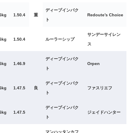
ディープインパク
6kg
1.50.4
重
Redoute’s Choice
ト
サンデーサイレン
6kg
1.50.4
ルーラーシップ
ス
ディープインパク
6kg
1.46.9
Orpen
ト
ディープインパク
6kg
1.47.5
良
ファスリエフ
ト
ディープインパク
6kg
1.47.5
ジェイドハンター
ト
マンハッタンカフ