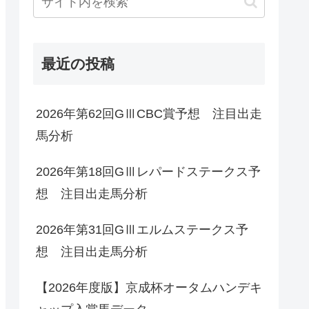
最近の投稿
2026年第62回GⅢCBC賞予想 注目出走
馬分析
2026年第18回GⅢレパードステークス予
想 注目出走馬分析
2026年第31回GⅢエルムステークス予
想 注目出走馬分析
【2026年度版】京成杯オータムハンデキ