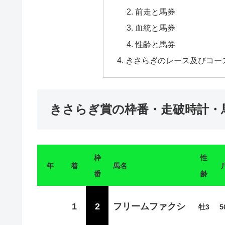
前走と馬券
血統と馬券
性齢と馬券
きさらぎのレース及びコー
きさらぎ賞の枠番・走破時計・
枠
性
年
着
馬名
番
齢
1
2
フリームファクシ
牡3
5