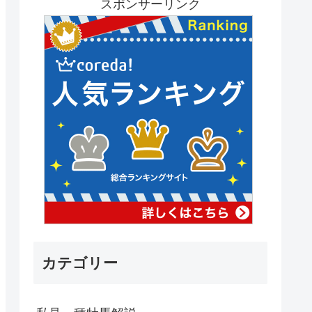
スポンサーリンク
カテゴリー