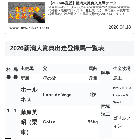
【2026年度版】新潟大賞典入賞馬データ
過去10年のデータから見る新潟大賞典の入賞馬新潟大賞典
の枠番・走破時計・馬場・種牡馬（父、母の父）一覧年着
枠番馬名性齢斤量タイム馬場父母の父202514シリウスコ
ルト牡457kg2.00.5稍重マクフィゼンノロブロイ27サブマ
リーナ牡456...
2026.04.18
www.biwakikaku.com
2026新潟大賞典出走登録馬一覧表
出走馬
父
馬齢
生産牧場
枠
馬
騎手
番
番
所属
母の父
斤量
馬主
Mrs V.B. H &
ホール
Lope de Vega
牝6
Lope de V
ネス
Synd.
西塚
1
1
藤原英
洸二
ゴドルフ
昭（栗
Golan
55kg
ィン
東）