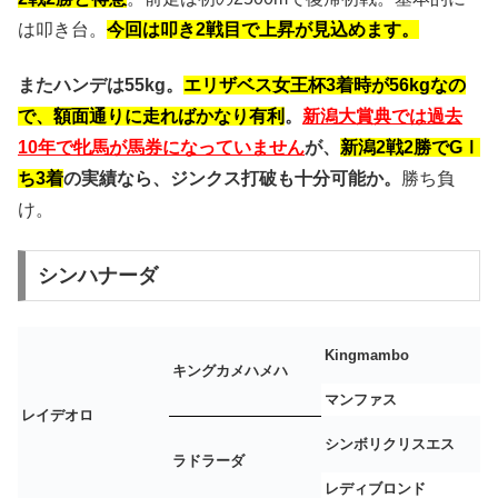
は叩き台。
今回は叩き2戦目で上昇が見込めます。
またハンデは55kg。
エリザベス女王杯3着時が56kgなの
で、額面通りに走ればかなり有利
。
新潟大賞典では過去
10年で牝馬が馬券になっていません
が、
新潟2戦2勝でGⅠ
ち3着
の実績なら、ジンクス打破も十分可能か。
勝ち負
け。
シンハナーダ
Kingmambo
キングカメハメハ
マンファス
レイデオロ
シンボリクリスエス
ラドラーダ
レディブロンド