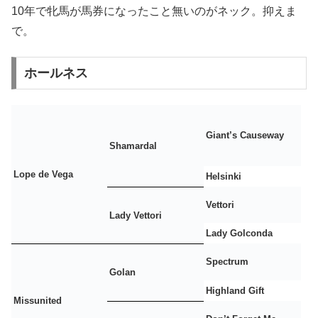
10年で牝馬が馬券になったこと無いのがネック。抑えま
で。
ホールネス
Giant’s Causeway
Shamardal
Lope de Vega
Helsinki
Vettori
Lady Vettori
Lady Golconda
Spectrum
Golan
Highland Gift
Missunited