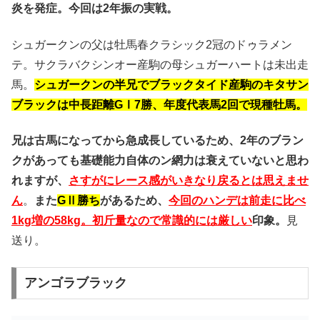
炎を発症。今回は2年振の実戦。
シュガークンの父は牡馬春クラシック2冠のドゥラメン
テ。サクラバクシンオー産駒の母シュガーハートは未出走
馬。
シュガークンの半兄でブラックタイド産駒のキタサン
ブラックは中長距離GⅠ7勝、年度代表馬2回で現種牡馬。
兄は古馬になってから急成長しているため、2年のブラン
クがあっても基礎能力自体のン網力は衰えていないと思わ
れますが、
さすがにレース感がいきなり戻るとは思えませ
ん
。
また
GⅡ勝ち
があるため、
今回のハンデは前走に比べ
1kg増の58kg。初斤量なので常識的には厳しい
印象。
見
送り。
アンゴラブラック