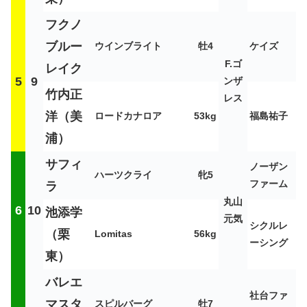
フクノ
ブルー
ウインブライト
牡4
ケイズ
F.ゴ
レイク
5
9
ンザ
竹内正
レス
洋（美
ロードカナロア
53kg
福島祐子
浦）
サフィ
ノーザン
ハーツクライ
牝5
ファーム
ラ
丸山
6
10
池添学
元気
シクルレ
（栗
Lomitas
56kg
ーシング
東）
バレエ
社台ファ
マスタ
スピルバーグ
牡7