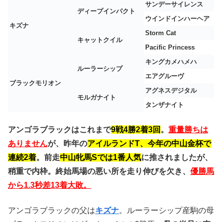
サンデーサイレンス
ディープインパクト
ウインドインハーヘア
キズナ
Storm Cat
キャットクイル
Pacific Princess
キングカメハメハ
ルーラーシップ
エアグルーヴ
ブラックモリオン
アグネスデジタル
モルガナイト
タンザナイト
アンゴラブラックはこれまで
9戦4勝2着3回
。
重量勝ちは
ありません
が、昨年の
アイルランドT、今年の中山金杯で
連続2着
。前走
中山牝馬Sでは1番人気
に推されましたが、
稍重で内枠。終始馬場の悪い所を走り伸びを欠き、
優勝馬
から1.3秒差13着大敗。
アンゴラブラックの父は
キズナ
。ルーラーシップ産駒の母