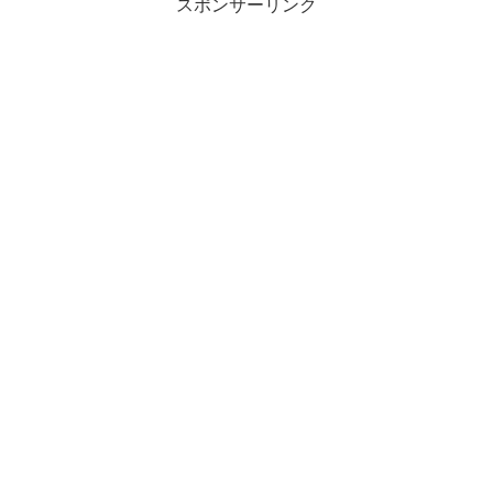
スポンサーリンク