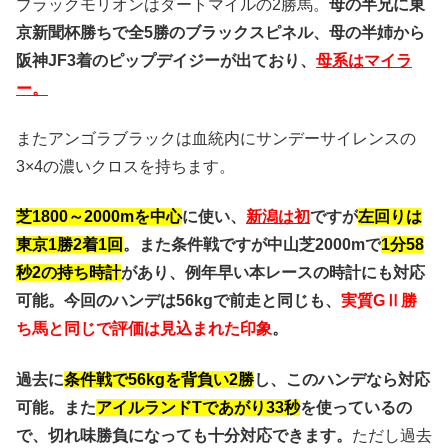
ブラックモリオンはダートマイルの2勝馬。
母の半兄に東
京新聞杯勝ちで全5勝のブラックスピネル、母の半姉から
阪神JF3着のピップデイジーが出ており、
母系はマイラ
ー。
またアンゴラブラックは血統内にサンデーサイレンスの
3×4の濃いクロスを持ちます。
芝1800～2000mを中心
に使い、
新潟は初
ですが
左回りは
東京1勝2着1回
。また条件戦ですが中山芝2000mで
1分58
秒2の持ち時計
があり、例年早い本レースの時計にも対応
可能。今回のハンデは56kgで前走と同じも、
実質GⅡ勝
ち馬と同じで評価は見込まれた印象
。
過去に
条件戦で56kgを背負い2勝
し、このハンデなら対応
可能。また
アイルランドTであがり33秒
を使っているの
で、切れ味勝負になっても十分対応できます。
ただし過去