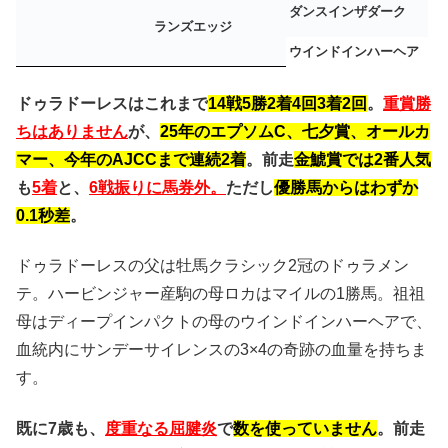
ダンスインザダーク
ランズエッジ
ウインドインハーヘア
ドゥラドーレスはこれまで
14戦5勝2着4回3着2回
。
重賞勝
ちはありません
が、
25年のエプソムC、七夕賞、オールカ
マー、今年のAJCCまで連続2着
。前走
金鯱賞では2番人気
も
5着
と、
6戦振りに馬券外。
ただし
優勝馬からはわずか
0.1秒差
。
ドゥラドーレスの父は牡馬クラシック2冠のドゥラメン
テ。ハービンジャー産駒の母ロカはマイルの1勝馬。祖祖
母はディープインパクトの母のウインドインハーヘアで、
血統内にサンデーサイレンスの3×4の奇跡の血量を持ちま
す。
既に7歳も、
度重なる屈腱炎
で
数を使っていません
。前走