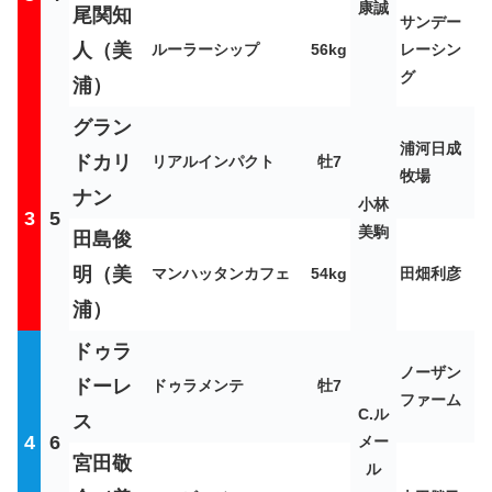
康誠
尾関知
サンデー
人（美
ルーラーシップ
56kg
レーシン
グ
浦）
グラン
浦河日成
ドカリ
リアルインパクト
牡7
牧場
ナン
小林
3
5
美駒
田島俊
明（美
マンハッタンカフェ
54kg
田畑利彦
浦）
ドゥラ
ノーザン
ドーレ
ドゥラメンテ
牡7
ファーム
C.ル
ス
4
6
メー
宮田敬
ル