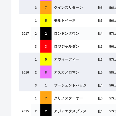
クインズサターン
3
7
牡5
56k
モルトベーネ
1
5
牡5
56k
ロンドンタウン
2017
2
2
牡4
57k
ロワジャルダン
3
3
牡6
56k
アウォーディー
1
5
牡6
57k
アスカノロマン
2016
2
8
牡5
58k
サージェントバッジ
3
1
牡4
56k
クリノスターオー
1
7
牡5
57k
アジアエクスプレス
2015
2
2
牡4
57k