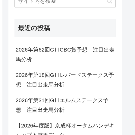
最近の投稿
2026年第62回GⅢCBC賞予想 注目出走
馬分析
2026年第18回GⅢレパードステークス予
想 注目出走馬分析
2026年第31回GⅢエルムステークス予
想 注目出走馬分析
【2026年度版】京成杯オータムハンデキ