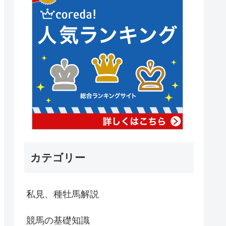
カテゴリー
私見、種牡馬解説
競馬の基礎知識