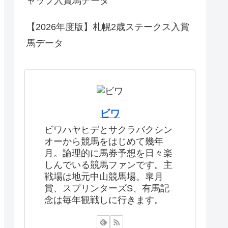
ャップ入賞馬データ
【2026年度版】札幌2歳ステークス入賞
馬データ
ビワ
ビワハヤヒデとサクラバクシン
オーから競馬をはじめて幾年
月。論理的に馬券予想を日々楽
しんでいる競馬ファンです。主
戦場は地元中山競馬場。皐月
賞、スプリンターズS、有馬記
念は毎年観戦しに行きます。