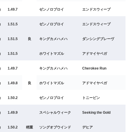
g
1.49.7
ゼンノロブロイ
エンドスウィープ
g
1.51.5
ゼンノロブロイ
エンドスウィープ
g
1.51.5
良
キングカメハメハ
ダンシングブレーヴ
g
1.51.5
ホワイトマズル
アドマイヤベガ
g
1.49.7
キングカメハメハ
Cherokee Run
g
1.49.8
良
ホワイトマズル
アドマイヤベガ
g
1.50.2
ゼンノロブロイ
トニービン
g
1.49.9
スペシャルウィーク
Seeking the Gold
g
1.50.2
稍重
ソングオブウインド
デヒア