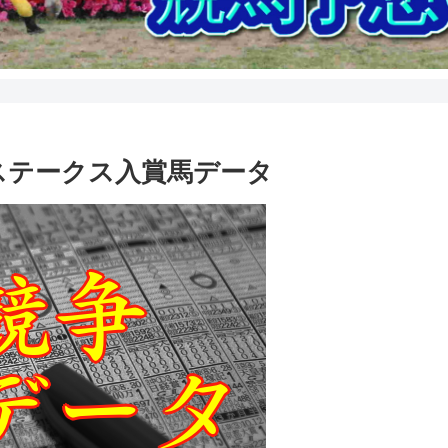
スステークス入賞馬データ