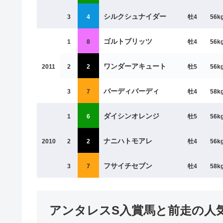
シルクシュナイダー
3
4
牡4
56k
ゴルトブリッツ
1
8
牡4
56k
ワンダーアキュート
2011
2
2
牡5
56k
バーディバーディ
3
7
牡4
58k
ダイシンオレンジ
1
6
牡5
56k
ナニハトモアレ
2010
2
2
牡4
56k
フサイチセブン
3
7
牡4
58k
アンタレスS入賞馬と前走の人