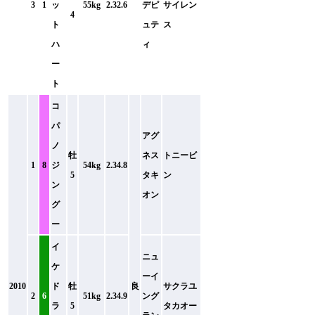
3
1
ッ
55kg
2.32.6
デピ
サイレン
4
ト
ュテ
ス
ハ
ィ
ー
ト
コ
パ
アグ
ノ
牡
ネス
トニービ
1
8
ジ
54kg
2.34.8
5
タキ
ン
ン
オン
グ
ー
イ
ニュ
ケ
ーイ
2010
ド
牡
良
サクラユ
2
6
51kg
2.34.9
ング
ラ
5
タカオー