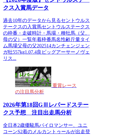
クス入賞馬データ
過去10年のデータから見るセントウルス
テークスの入賞馬セントウルステークス
の枠番・走破時計・馬場・種牡馬（父、
母の父）一覧年着枠番馬名性齢斤量タイ
ム馬場父母の父202514カンチェンジェン
ガ牡557kg1.07.4良ビッグアーサーノヴェ
リス...
重賞レース
の注目馬分析
2026年第18回GⅢレパードステー
クス予想 注目出走馬分析
全日本2歳優駿馬パイロマンサー、ユニ
コーンS2着のメルカントゥールが出走登