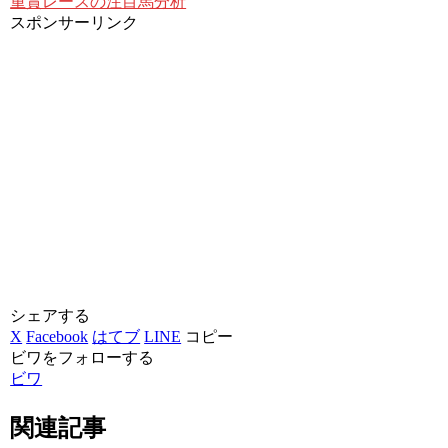
重賞レースの注目馬分析
スポンサーリンク
シェアする
X
Facebook
はてブ
LINE
コピー
ビワをフォローする
ビワ
関連記事