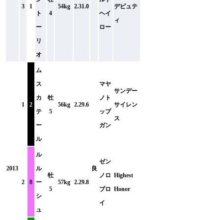
3
1
54kg
2.31.0
デピュテ
ト
4
ヘイ
ィ
ー
ロー
リ
オ
ム
ス
マヤ
サンデー
カ
牡
ノト
1
2
56kg
2.29.6
サイレン
テ
5
ップ
ス
ー
ガン
ル
ル
ゼン
2013
ル
良
牡
ノロ
Highest
2
8
ー
57kg
2.29.8
5
ブロ
Honor
シ
イ
ュ