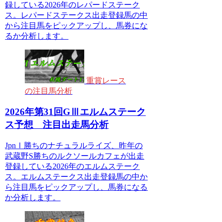
録している2026年のレパードステーク
ス。レパードステークス出走登録馬の中
から注目馬をピックアップし、馬券にな
るか分析します。
重賞レース
の注目馬分析
2026年第31回GⅢエルムステーク
ス予想 注目出走馬分析
JpnⅠ勝ちのナチュラルライズ、昨年の
武蔵野S勝ちのルクソールカフェが出走
登録している2026年のエルムステーク
ス。エルムステークス出走登録馬の中か
ら注目馬をピックアップし、馬券になる
か分析します。