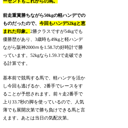
ーセントもこれからの馬。
前走重賞勝ちながら50kgの軽ハンデでの
ものだったので、
今回もハンデ52kgと恵
まれた印象。
2勝クラスですが54kgでも
優勝歴があり、3歳時も49kgと軽ハンデ
ながら阪神2000ｍを1.58.7の好時計で勝
っています。52kgなら1.59.3で走破でき
る計算です。
基本前で競馬する馬で、軽ハンデを活か
し今回も逃げるか、2番手でレースをす
ることが予想されます。前々走2番手で
上り33.7秒の脚を使っているので、人気
薄でも展開次第で勝ち負けできる馬と言
えます。あとは当日の気配次第。