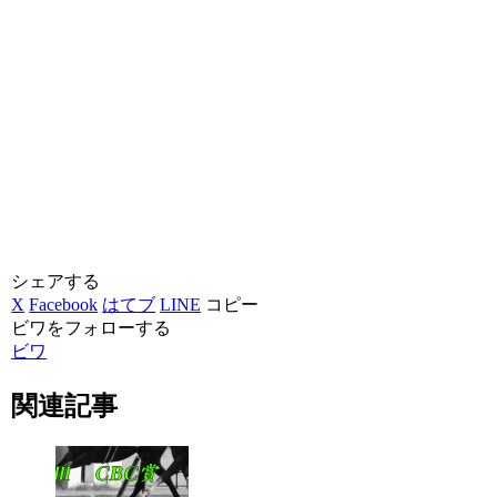
シェアする
X
Facebook
はてブ
LINE
コピー
ビワをフォローする
ビワ
関連記事