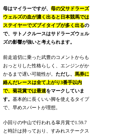
母はマイラーですが、
母の父サドラーズ
ウェルズの血が濃く出ると日本競馬では
ステイヤーでズブイタイプが多く出る
の
で、サトノクルースはサドラーズウェル
ズの影響が強いと考えられます。
前走追切に乗った武豊のコメントからも
おっとりした性格らしく、エンジンがか
かるまで遅い可能性が。
ただし、
馬券に
絡んだレースは全て上がり3番手以内
で、菊花賞では最速
をマークしていま
す。
基本的に長くいい脚を使えるタイプ
で、早めスパートが理想。
小回りの中山で行われる皐月賞で1.59.7
と時計は持っており、すみれステークス