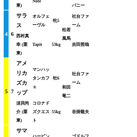
Note
東)
パニー
サラ
オルフェ
社台ファ
牝5
ス
ーヴル
ーム
松若
4
6
西村真
風馬
幸 (栗
Tapit
53kg
吉田照哉
東)
アメ
マンハッ
リカ
社台ファ
タンカフ
牡6
ズカ
ーム
ェ
和田
5
7
ップ
竜二
須貝尚
コロナド
介 (栗
ズクエス
55kg
谷掛龍夫
東)
ト
サマ
ハービン
ゴドルフ