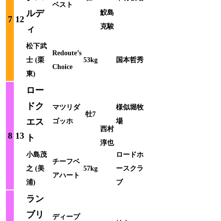
ベスト
ルデ
鮫島
7
12
克駿
ィ
松下武
Redoute’s
士 (栗
53kg
国本哲秀
Choice
東)
ロー
ドク
マツリダ
様似堀牧
牡7
エス
ゴッホ
場
西村
8
13
ト
淳也
小島茂
ロードホ
チーフベ
之 (美
57kg
ースクラ
アハート
浦)
ブ
ラン
ブリ
ディープ