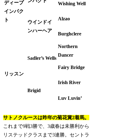
ンパクト
ディープ
Wishing Well
インパク
Alzao
ト
ウインドイ
ンハーヘア
Burghclere
Northern
Dancer
Sadler’s Wells
Fairy Bridge
リッスン
Irish River
Brigid
Luv Luvin’
サトノクルースは昨年の菊花賞2着馬。
これまで9戦3勝で、3歳春は未勝利から
リステッドクラスまで3連勝。セントラ