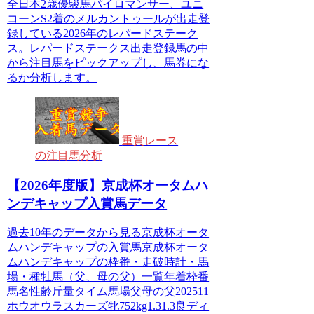
全日本2歳優駿馬パイロマンサー、ユニ
コーンS2着のメルカントゥールが出走登
録している2026年のレパードステーク
ス。レパードステークス出走登録馬の中
から注目馬をピックアップし、馬券にな
るか分析します。
重賞レース
の注目馬分析
【2026年度版】京成杯オータムハ
ンデキャップ入賞馬データ
過去10年のデータから見る京成杯オータ
ムハンデキャップの入賞馬京成杯オータ
ムハンデキャップの枠番・走破時計・馬
場・種牡馬（父、母の父）一覧年着枠番
馬名性齢斤量タイム馬場父母の父202511
ホウオウラスカーズ牝752kg1.31.3良ディ