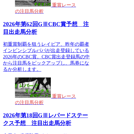
重賞レース
の注目馬分析
2026年第62回GⅢCBC賞予想 注
目出走馬分析
初重賞制覇を狙うレイピア、昨年の覇者
インビンシブルパパが出走登録している
2026年のCBC賞。CBC賞出走登録馬の中
から注目馬をピックアップし、馬券にな
るか分析します。
重賞レース
の注目馬分析
2026年第18回GⅢレパードステー
クス予想 注目出走馬分析