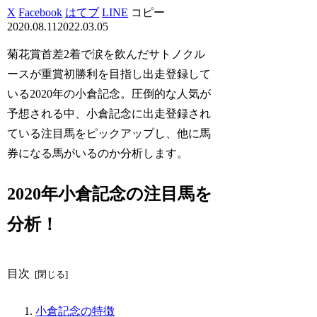
X
Facebook
はてブ
LINE
コピー
2020.08.11
2022.03.05
菊花賞首差2着で涙を飲んだサトノクル
ースが重賞初勝利を目指し出走登録して
いる2020年の小倉記念。圧倒的な人気が
予想される中、小倉記念に出走登録され
ている注目馬をピックアップし、他に馬
券になる馬がいるのか分析します。
2020年小倉記念の注目馬を
分析！
目次
小倉記念の特徴