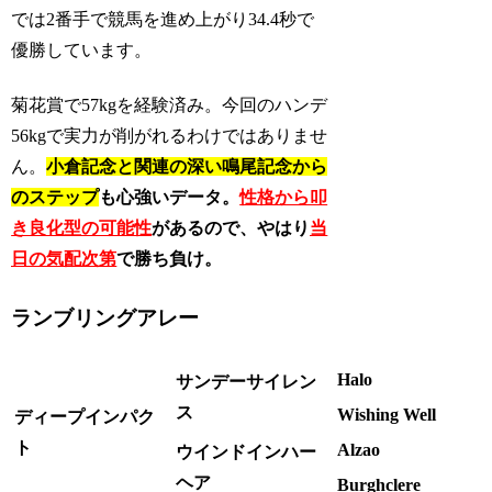
では2番手で競馬を進め上がり34.4秒で
優勝しています。
菊花賞で57kgを経験済み。今回のハンデ
56kgで実力が削がれるわけではありませ
ん。
小倉記念と関連の深い鳴尾記念から
のステップ
も心強いデータ。
性格から叩
き良化型の可能性
があるので、やはり
当
日の気配次第
で勝ち負け。
ランブリングアレー
Halo
サンデーサイレン
ス
Wishing Well
ディープインパク
ト
Alzao
ウインドインハー
ヘア
Burghclere