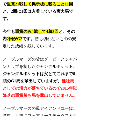
で
重賞21戦して掲示板に載ること11回
と、2回に1回は入着している実力馬で
す。
今年も
重賞のみ4戦して4着3回
と、その
内
2回がG2
です。
勝ち切れないものの安
定した成績を残しています。
ノーブルマーズの父はダービーとジャパ
ンカップを制したジャングルポケット。
ジャングルポケットは父とてこれまで8
頭のG1馬を輩出していますが、
種牡馬
としての活力が落ちているので2015年以
降芝の重賞勝ち馬を輩出していません。
ノーブルマーズの母アイアンドユーは1
勝馬。近親にフェアリーステークスとク