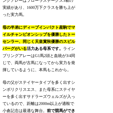
ングアレーはフローラステークス3着の
実績があり、1600万下クラスを勝ち上が
った実力馬。
母の半弟にディープインパクト産駒でマ
イルチャンピオンシップを優勝したトー
センラー、同じく天皇賞秋優勝のスピル
バーグがいる
活力ある母系です。
ライン
ブリングアレーはG1馬2頭と血統が3/4同
じで、両馬が古馬になってから実力を発
揮しているように、本馬もこれから。
母の父がステイヤータイプを多く出すシ
ンボリクリスエス、また母系にステイヤ
ーを多く出すサドラーズウェルズが入っ
ているので、距離は2000m以上が適鞍で
小倉記念は最適な舞台。
前で競馬ができ