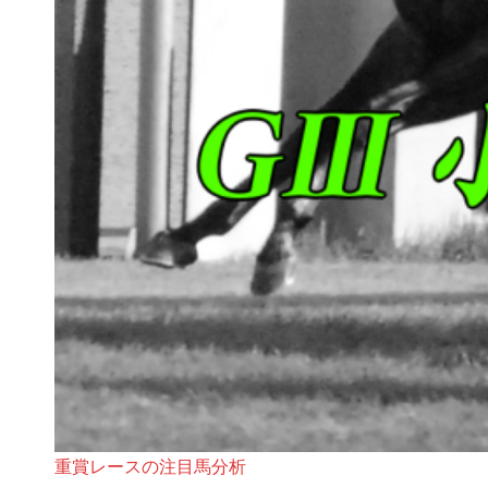
重賞レースの注目馬分析