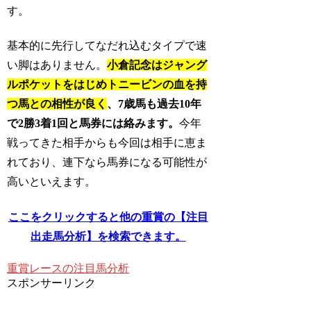
す。
基本的に先行してなだれ込むタイプで速
い脚はありません。
小倉記念はジャング
ルポケットをはじめトニービンの血を持
つ馬との相性が良く
、7歳馬も過去10年
で2勝3着1回と馬券には絡みます。
今年
戦ってきた相手からも今回は相手に恵ま
れており、連下なら馬券になる可能性が
高いといえます。
ここをクリックすると他の重賞の【注目
出走馬分析】を検索できます。
重賞レースの注目馬分析
スポンサーリンク