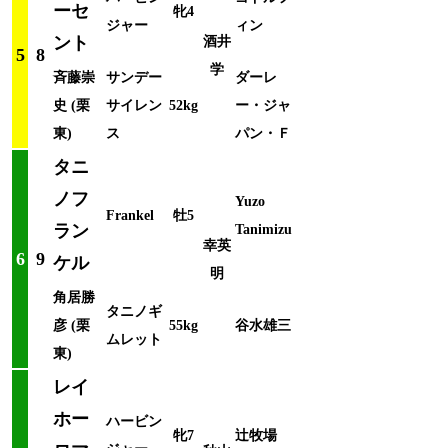
ーセ
牝4
ジャー
ィン
ント
酒井
5
8
学
斉藤崇
サンデー
ダーレ
史 (栗
サイレン
52kg
ー・ジャ
東)
ス
パン・Ｆ
タニ
ノフ
Yuzo
Frankel
牡5
ラン
Tanimizu
幸英
6
9
ケル
明
角居勝
タニノギ
彦 (栗
55kg
谷水雄三
ムレット
東)
レイ
ホー
ハービン
牝7
辻牧場