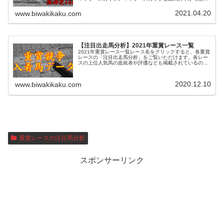
馬をピックアップし馬券になるか分析します。
2021.04.20
www.biwakikaku.com
【注目出走馬分析】2021年重賞レース一覧
2021年重賞レース一覧レース名をクリックすると、各重賞
レースの「注目出走馬分析」をご覧いただけます。各レー
スの上位人気馬の血統表や評価なども掲載されているの
で、過去のレースと比較する際にお役立てください。また
レース名の脇のDをクリックする...
2020.12.10
www.biwakikaku.com
重賞レースの注目馬分析
スポンサーリンク