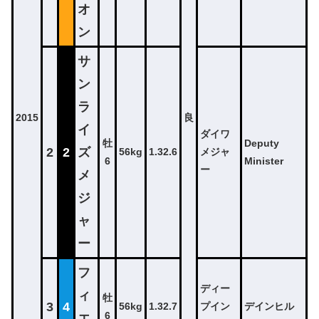
オ
ン
サ
ン
ラ
2015
良
イ
ダイワ
牡
Deputy
2
2
ズ
56kg
1.32.6
メジャ
6
Minister
ー
メ
ジ
ャ
ー
フ
ディー
ィ
牡
3
4
56kg
1.32.7
プイン
デインヒル
6
エ