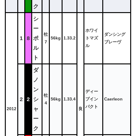
ク
シ
ー
ホワイ
牡
ダンシング
1
8
ポ
56kg
1.33.2
トマズ
7
ブレーヴ
ル
ル
ト
ダ
ノ
ン
ディー
牡
2
2
シ
56kg
1.33.4
プイン
Caerleon
4
パクト
ャ
2012
良
ー
ク