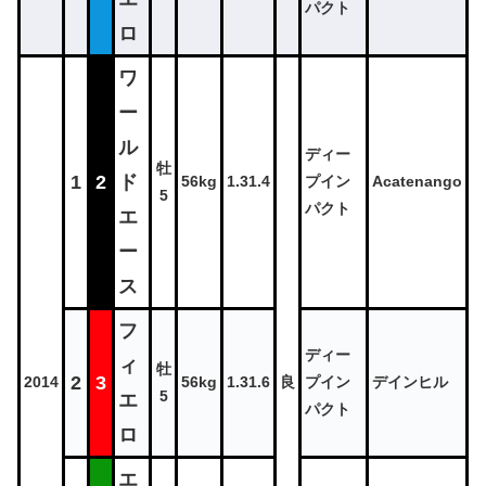
パクト
ロ
ワ
ー
ル
ディー
牡
1
2
ド
56kg
1.31.4
プイン
Acatenango
5
パクト
エ
ー
ス
フ
ディー
ィ
牡
2
3
2014
56kg
1.31.6
良
プイン
デインヒル
5
エ
パクト
ロ
エ