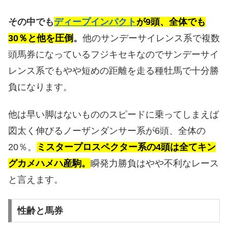
その中でも
ディープインパクト
が9頭、全体でも
30％と他を圧倒
。
他のサンデーサイレンス系で複数
頭馬券になっているフジキセキなのでサンデーサイ
レンス系でもやや短めの距離を走る種牡馬で十分勝
負になります。
他は早い脚はないもののスピードに乗ってしまえば
図太く伸びるノーザンダンサー系が6頭、全体の
20％。
ミスタープロスペクター系の4頭は全てキン
グカメハメハ産駒。
瞬発力勝負はやや不利なレース
と言えます。
性齢と馬券