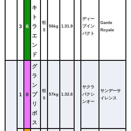
キ
ト
ディー
牡
Garde
3
6
ラ
56kg
1.31.9
プイン
5
Royale
パクト
エ
ン
ド
グ
ラ
ン
サクラ
牡
サンデーサ
1
8
プ
57kg
1.32.6
バクシ
5
イレンス
ンオー
リ
ボ
ス