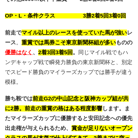
OP・L・条件クラス 3勝2着5回3着0回
前走で
マイル以上のレースを使っていた馬が強い
レ
ース
。
重賞では馬券こそ東京新聞杯組が多い
ものの
優勝はなく
、
2着3回3着5回
。
同じマイル戦でもハ
ンデキャップ戦で瞬発力勝負の東京新聞杯と、別定
でスピード勝負のマイラーズカップでは勝手が違う
模様。
勝ち鞍では
前走G2の中山記念と阪神カップ組が共
に2勝。前走の重賞の格はある程度影響
します。ま
たマイラーズカップに優勝すると安田記念への優先
出走権が与えられるため、
賞金が足りないオープン