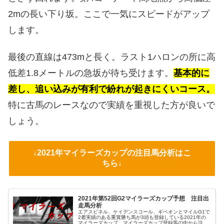
2mの長い下り坂。ここで一気にスピードがアップ
します。
最後の直線は473mと長く。ラスト1ハロンの所に高
低差1.8メートルの急坂が待ち受けます。
基本的に
差し、追い込みが有利で紛れが起きにくいコース。
特に古馬のレースなので実績を重視した方が良いで
しょう。
↓2021年マイラーズカップの注目馬分析はこ
ちら↓
2021年第52回G2マイラーズカップ予想 注目出
走馬分析
エアスピネル、ケイデンスコール、ギベオンとマイルG1で
2着実績のある重賞勝ち馬が3頭も登録している2021年の
マイラーズカップ。マイラーズカップ登録馬の中から注目