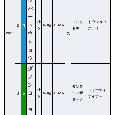
レ
バ
ー
牡
フジキ
トウショウ
2
4
ト
57kg
1.32.6
5
セキ
ボーイ
ウ
2011
良
シ
ョ
ウ
ダ
ノ
ン
ダンス
牡
フォーティ
3
6
ヨ
57kg
1.32.6
インザ
5
ナイナー
ダーク
ー
ヨ