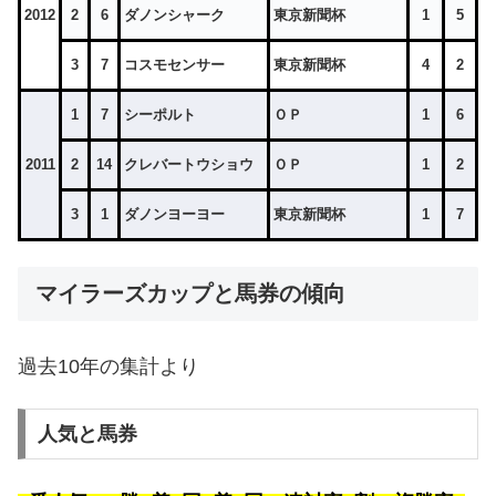
2012
2
6
ダノンシャーク
東京新聞杯
1
5
3
7
コスモセンサー
東京新聞杯
4
2
1
7
シーポルト
ＯＰ
1
6
2011
2
14
クレバートウショウ
ＯＰ
1
2
3
1
ダノンヨーヨー
東京新聞杯
1
7
マイラーズカップと馬券の傾向
過去10年の集計より
人気と馬券