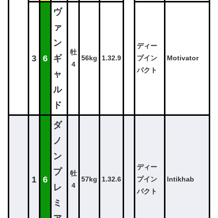
ヴ
ァ
ン
ディー
牡
3
6
ギ
56kg
1.32.9
プイン
Motivator
4
パクト
ャ
ル
ド
ダ
ノ
ン
ディー
プ
牡
1
6
57kg
1.32.6
プイン
Intikhab
4
レ
パクト
ミ