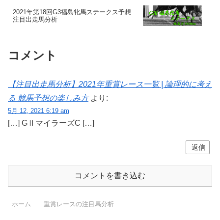
2021年第18回G3福島牝馬ステークス予想
注目出走馬分析
コメント
【注目出走馬分析】2021年重賞レース一覧 | 論理的に考え
る 競馬予想の楽しみ方
より:
5月 12, 2021 6:19 am
[…] GⅡマイラーズC […]
返信
コメントを書き込む
ホーム
重賞レースの注目馬分析