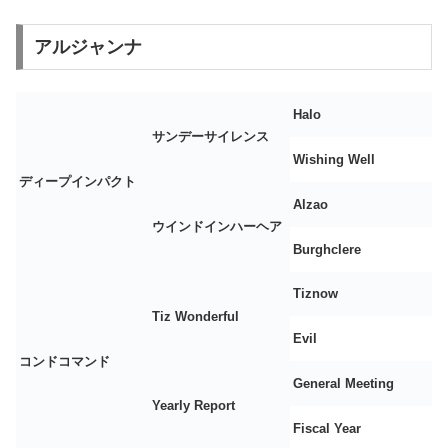
アルジャンナ
Halo
サンデーサイレンス
Wishing Well
ディープインパクト
Alzao
ウインドインハーヘア
Burghclere
Tiznow
Tiz Wonderful
Evil
コンドコマンド
General Meeting
Yearly Report
Fiscal Year