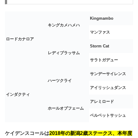
Kingmambo
キングカメハメハ
マンファス
ロードカナロア
Storm Cat
レディブラッサム
サラトガデュー
サンデーサイレンス
ハーツクライ
アイリッシュダンス
インダクティ
アレミロード
ホールオブフェーム
ベルベットサッシュ
ケイデンスコールは
2018年の新潟2歳ステークス、本年度