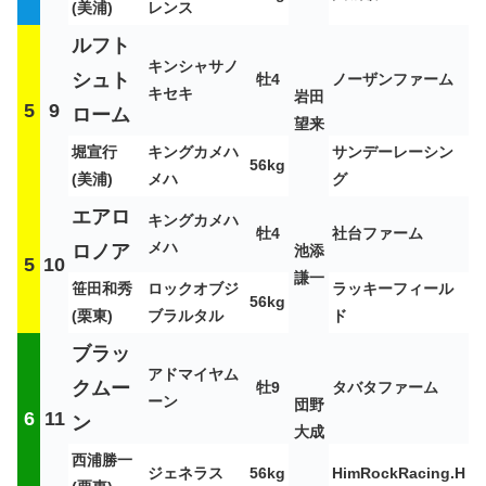
(美浦)
レンス
ルフト
キンシャサノ
シュト
牡4
ノーザンファーム
キセキ
岩田
5
9
ローム
望来
堀宣行
キングカメハ
サンデーレーシン
56kg
(美浦)
メハ
グ
エアロ
キングカメハ
牡4
社台ファーム
メハ
ロノア
池添
5
10
謙一
笹田和秀
ロックオブジ
ラッキーフィール
56kg
(栗東)
ブラルタル
ド
ブラッ
アドマイヤム
クムー
牡9
タバタファーム
ーン
団野
6
11
ン
大成
西浦勝一
ジェネラス
56kg
HimRockRacing.H