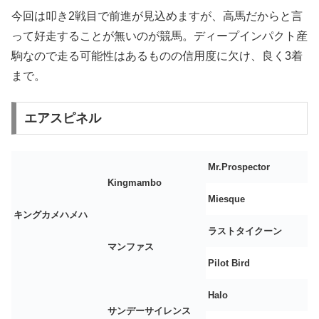
今回は叩き2戦目で前進が見込めますが、高馬だからと言
って好走することが無いのが競馬。ディープインパクト産
駒なので走る可能性はあるものの信用度に欠け、良く3着
まで。
エアスピネル
Mr.Prospector
Kingmambo
Miesque
キングカメハメハ
ラストタイクーン
マンファス
Pilot Bird
Halo
サンデーサイレンス