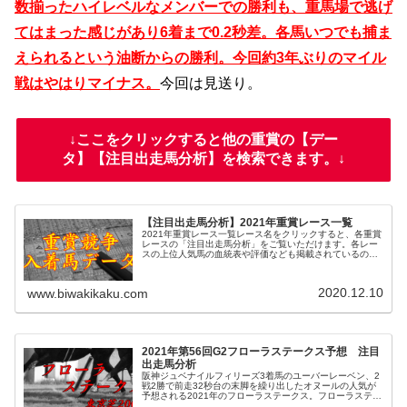
数揃ったハイレベルなメンバーでの勝利も、重馬場で逃げ
てはまった感じがあり6着まで0.2秒差。各馬いつでも捕ま
えられるという油断からの勝利。今回約3年ぶりのマイル
戦はやはりマイナス。
今回は見送り。
↓ここをクリックすると他の重賞の【デー
タ】【注目出走馬分析】を検索できます。↓
【注目出走馬分析】2021年重賞レース一覧
2021年重賞レース一覧レース名をクリックすると、各重賞
レースの「注目出走馬分析」をご覧いただけます。各レー
スの上位人気馬の血統表や評価なども掲載されているの
で、過去のレースと比較する際にお役立てください。また
レース名の脇のDをクリックする...
2020.12.10
www.biwakikaku.com
2021年第56回G2フローラステークス予想 注目
出走馬分析
阪神ジュベナイルフィリーズ3着馬のユーバーレーベン、2
戦2勝で前走32秒台の末脚を繰り出したオヌールの人気が
予想される2021年のフローラステークス。フローラステー
クス登録馬の中から注目馬をピックアップし、馬券になる