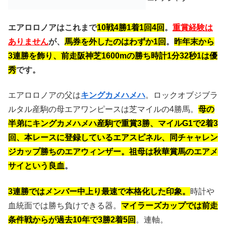
エアロロノアはこれまで
10戦4勝1着1回4回
。
重賞経験は
ありません
が、
馬券を外したのはわずか1回
。
昨年末から
3連勝を飾り、前走阪神芝1600mの勝ち時計1分32秒1は優
秀
です。
エアロロノアの父は
キングカメハメハ
。ロックオブジブラ
ルタル産駒の母エアワンピースは芝マイルの4勝馬。
母の
半弟にキングカメハメハ産駒で重賞3勝、マイルG1で2着3
回、本レースに登録しているエアスピネル、同チャャレン
ジカップ勝ちのエアウィンザー。祖母は秋華賞馬のエアメ
サイという良血
。
3連勝ではメンバー中上り最速で本格化した印象。
時計や
血統面では勝ち負けできる器。
マイラーズカップでは前走
条件戦からが過去10年で3勝2着5回
。連軸。