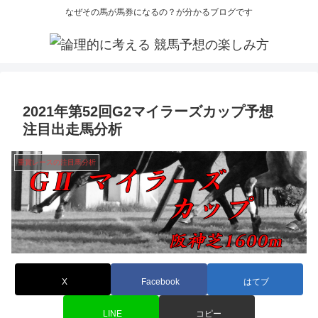
なぜその馬が馬券になるの？が分かるブログです
2021年第52回G2マイラーズカップ予想
注目出走馬分析
重賞レースの注目馬分析
X
Facebook
はてブ
LINE
コピー