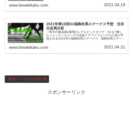
か分析します。
2021.04.19
www.biwakikaku.com
2021年第18回G3福島牝馬ステークス予想 注目
出走馬分析
一昨年の桜花賞2着馬のシゲルピンクダイヤ、G1を7勝し
たジェンティルドンナの全妹ドナアトラエンテの人気が予
想される2021年の福島牝馬ステークス。福島牝馬ステーク
ス出走登録馬の中から注目馬をピックアップし馬券になる
か分析します。
2021.04.21
www.biwakikaku.com
重賞レースの注目馬分析
スポンサーリンク