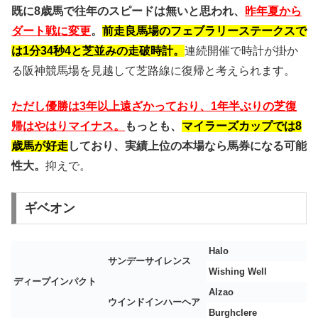
既に8歳馬で往年のスピードは無いと思われ、
昨年夏から
ダート戦に変更
。
前走良馬場のフェブラリーステークスで
は1分34秒4と芝並みの走破時計。
連続開催で時計が掛か
る阪神競馬場を見越して芝路線に復帰と考えられます。
ただし優勝は3年以上遠ざかっており、1年半ぶりの芝復
帰はやはりマイナス。
もっとも、
マイラーズカップでは8
歳馬が好走
しており、実績上位の本場なら馬券になる可能
性大。
抑えで。
ギベオン
Halo
サンデーサイレンス
Wishing Well
ディープインパクト
Alzao
ウインドインハーヘア
Burghclere