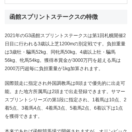
函館スプリントステークスの特徴
2021年のG3函館スプリントステークスは第1回札幌開催2
日目に行われる3歳以上芝1200mの別定戦です。負担重量
は3歳牡・騙馬52kg、同牝馬50kg。4歳以上牡・騙馬
56kg、牝馬54kg。獲得本賞金が3000万円を超える馬は
2000万円超毎に負担重量が1kg加算されます。
国際競走に指定され外国調教馬は8頭まで優先的に出走可
能。また地方所属馬は2頭まで出走登録できます。サマー
スプリントシリーズの第1段に指定され、1着馬は10点、2
着5点、3着馬4点、4着馬3点、5着馬2点、6着以下は1点
を獲得できます。
本来であれば函館競馬場で開催されますが、オリンピック