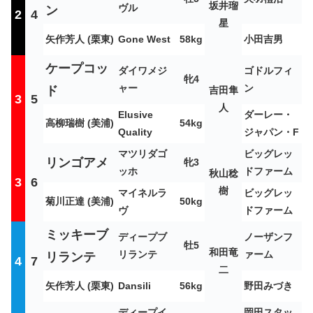
坂井瑠
ヴル
ン
2
4
星
矢作芳人 (栗東)
Gone West
58kg
小田吉男
ケープコッ
ダイワメジ
ゴドルフィ
牝4
ャー
ン
ド
吉田隼
3
5
人
Elusive
ダーレー・
高柳瑞樹 (美浦)
54kg
Quality
ジャパン・F
マツリダゴ
ビッグレッ
リンゴアメ
牝3
ッホ
ドファーム
秋山稔
3
6
樹
マイネルラ
ビッグレッ
菊川正達 (美浦)
50kg
ヴ
ドファーム
ミッキーブ
ディープブ
ノーザンフ
牡5
和田竜
リランテ
ァーム
リランテ
4
7
二
矢作芳人 (栗東)
Dansili
56kg
野田みづき
ディープイ
岡田スタッ