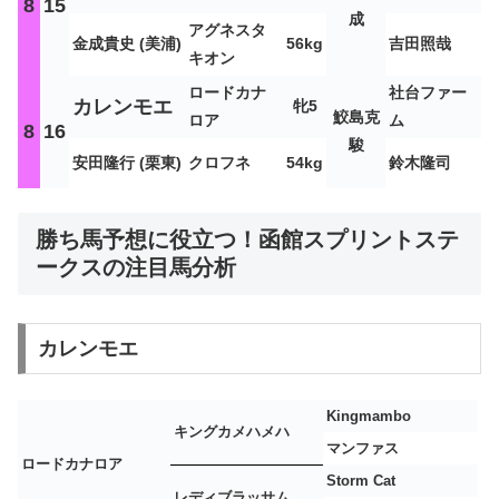
8
15
成
アグネスタ
金成貴史 (美浦)
56kg
吉田照哉
キオン
ロードカナ
社台ファー
カレンモエ
牝5
鮫島克
ロア
ム
8
16
駿
安田隆行 (栗東)
クロフネ
54kg
鈴木隆司
勝ち馬予想に役立つ！函館スプリントステ
ークスの注目馬分析
カレンモエ
Kingmambo
キングカメハメハ
マンファス
ロードカナロア
Storm Cat
レディブラッサム