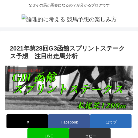
なぜその馬が馬券になるの？が分かるブログです
2021年第28回G3函館スプリントステーク
ス予想 注目出走馬分析
重賞レースの注目馬分析
X
Facebook
はてブ
LINE
コピー