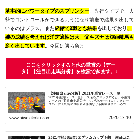
基本的にパワータイプのスプリンター
。
先行タイプで、去
勢でコントロールができるようになり前走で結果を出して
いるのはプラス。
また
函館で3戦とも結果
を出しており
、
姉の成績を考えれば洋芝適性は大。父キズナは短距離馬も
多く出しています
。
今回は勝ち負け。
↓ここをクリックすると他の重賞の【デー
タ】【注目出走馬分析】を検索できます。↓
【注目出走馬分析】2021年重賞レース一覧
2021年重賞レース一覧レース名をクリックすると、各重賞
レースの「注目出走馬分析」をご覧いただけます。各レー
スの上位人気馬の血統表や評価なども掲載されているの
で、過去のレースと比較する際にお役立てください。また
レース名の脇のDをクリックする...
2020.12.10
www.biwakikaku.com
2021年第38回G3エプソムカップ予想 注目出走