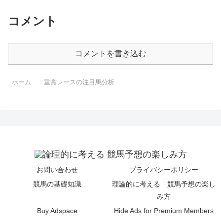
コメント
コメントを書き込む
ホーム
重賞レースの注目馬分析
お問い合わせ
プライバシーポリシー
競馬の基礎知識
理論的に考える 競馬予想の楽し
み方
Buy Adspace
Hide Ads for Premium Members