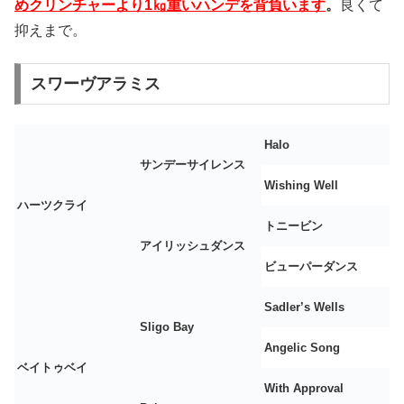
めクリンチャーより1㎏重いハンデを背負います
。
良くて
抑えまで。
スワーヴアラミス
Halo
サンデーサイレンス
Wishing Well
ハーツクライ
トニービン
アイリッシュダンス
ビューパーダンス
Sadler’s Wells
Sligo Bay
Angelic Song
ベイトゥベイ
With Approval