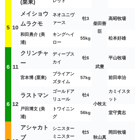
レット
(栗東)
メイショウ
ネオユニヴ
牡3
高昭牧場
ァース
ムラクモ
柴田善
5
10
臣
和田勇介 (美
キングヘイ
55kg
松本好雄
浦)
ロー
クリンチャ
ディープス
牡6
平山牧場
カイ
ー
6
11
武豊
ブライアン
宮本博 (栗東)
57kg
前田幸治
ズタイム
ゴールドア
カミイスタ
ラストマン
牡4
リュール
ット
6
12
小牧太
戸田博文 (美
トワイニン
56kg
堂守貴志
浦)
グ
アシャカト
シニスター
牡5
岡田牧場
ミニスター
ブ
秋山真