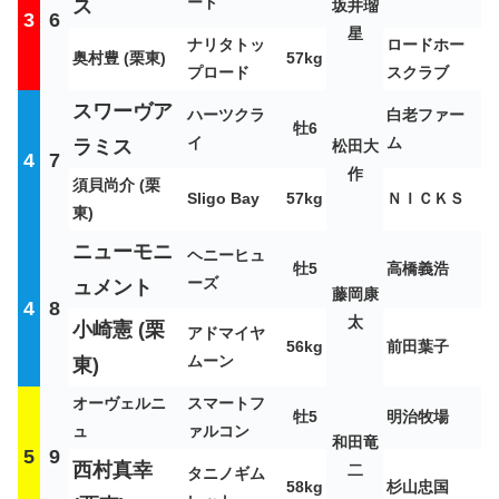
ード
ス
坂井瑠
3
6
星
ナリタトッ
ロードホー
奥村豊 (栗東)
57kg
プロード
スクラブ
スワーヴア
ハーツクラ
白老ファー
牡6
イ
ム
ラミス
松田大
4
7
作
須貝尚介 (栗
Sligo Bay
57kg
ＮＩＣＫＳ
東)
ニューモニ
ヘニーヒュ
牡5
高橋義浩
ーズ
ュメント
藤岡康
4
8
太
小崎憲 (栗
アドマイヤ
56kg
前田葉子
ムーン
東)
オーヴェルニ
スマートフ
牡5
明治牧場
ュ
ァルコン
和田竜
5
9
西村真幸
二
タニノギム
58kg
杉山忠国