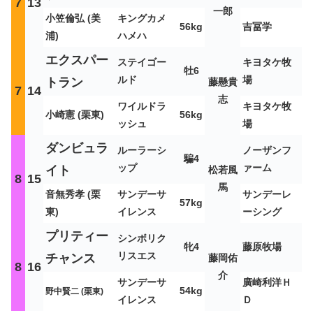
7
13
一郎
小笠倫弘 (美
キングカメ
56kg
吉冨学
浦)
ハメハ
エクスパー
ステイゴー
キヨタケ牧
牡6
ルド
場
トラン
藤懸貴
7
14
志
ワイルドラ
キヨタケ牧
小崎憲 (栗東)
56kg
ッシュ
場
ダンビュラ
ルーラーシ
ノーザンフ
騙4
ップ
ァーム
イト
松若風
8
15
馬
音無秀孝 (栗
サンデーサ
サンデーレ
57kg
東)
イレンス
ーシング
プリティー
シンボリク
牝4
藤原牧場
リスエス
チャンス
藤岡佑
8
16
介
サンデーサ
廣崎利洋Ｈ
54kg
野中賢二 (栗東)
イレンス
Ｄ