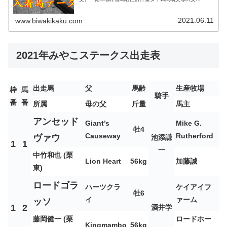
202016クリンチャー牡657kg1.49.9良ディープスカイブラ
イアンズタイム27ヒ...
2021.06.11
www.biwakikaku.com
2021年みやこステークス出走表
出走馬
父
馬齢
生産牧場
枠
馬
騎手
番
番
所属
母の父
斤量
馬主
アンセッド
Giant’s
Mike G.
牡4
Causeway
Rutherford
ヴァウ
池添謙
1
1
一
中竹和也 (栗
Lion Heart
56kg
加藤誠
東)
ロードゴラ
ハーツクラ
ケイアイフ
牡6
イ
ァーム
ッソ
1
2
酒井学
藤岡健一 (栗
ロードホー
Kingmambo
56kg