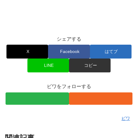
シェアする
X
Facebook
はてブ
LINE
コピー
ビワをフォローする
ビワ
関連記事