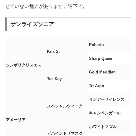
せていない魅力があります。連下で。
サンライズソニア
Roberto
Kris S.
Sharp Queen
シンボリクリスエス
Gold Meridian
Tee Kay
Tri Argo
サンデーサイレンス
スペシャルウィーク
キャンペンガール
アメーリア
ホワイトマズル
ビハインドザマスク