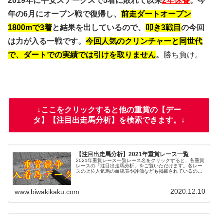
2019年に平安ステークスで5着に敗れて以来
2年休養
。今
年の6月にオープン戦で復帰し、
前走ダートオープン
1800mで3着
と結果を出しているので、
叩き3戦目
の今回
は力が入る一戦です。
今回人気のクリンチャーと同世代
で、ダートでの実績では引けを取りません
。
勝ち負け。
↓ここをクリックすると他の重賞の【デー
タ】【注目出走馬分析】を検索できます。↓
【注目出走馬分析】2021年重賞レース一覧
2021年重賞レース一覧レース名をクリックすると、各重賞
レースの「注目出走馬分析」をご覧いただけます。各レー
スの上位人気馬の血統表や評価なども掲載されているの
で、過去のレースと比較する際にお役立てください。また
レース名の脇のDをクリックする...
2020.12.10
www.biwakikaku.com