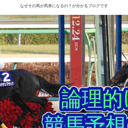
なぜその馬が馬券になるの？が分かるブログです