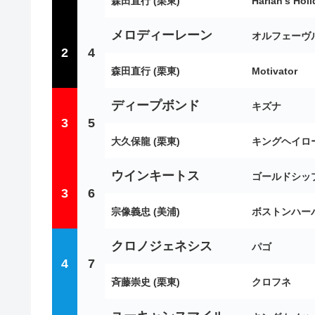
森田直行 (栗東)
Harlan’s Hol
メロディーレーン
オルフェーヴ
2
4
森田直行 (栗東)
Motivator
ディープボンド
キズナ
3
5
大久保龍 (栗東)
キングヘイロ
ウインキートス
ゴールドシッ
3
6
宗像義忠 (美浦)
ボストンハー
クロノジェネシス
パゴ
4
7
斉藤崇史 (栗東)
クロフネ