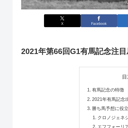
X
Facebook
2021年第66回G1有馬記念注
目
有馬記念の特徴
2021年有馬記念
勝ち馬予想に役
クロノジェネ
エフフォーリ