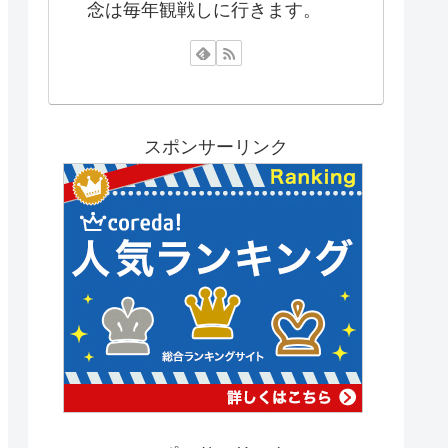
念は毎年観戦しに行きます。
スポンサーリンク