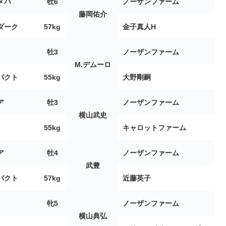
メハ
牡6
ノーザンファーム
藤岡佑介
ダーク
57kg
金子真人H
牡3
ノーザンファーム
M.デムーロ
パクト
55kg
大野剛嗣
ア
牡3
ノーザンファーム
横山武史
55kg
キャロットファーム
ア
牡4
ノーザンファーム
武豊
パクト
57kg
近藤英子
牝5
ノーザンファーム
横山典弘