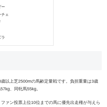
ダー
ーチェ
ド
ズラ
3歳以上芝2500mの馬齢定量戦です。負担重量は3歳
7kg、同牝馬55kg。
ファン投票上位10位までの馬に優先出走権が与えら