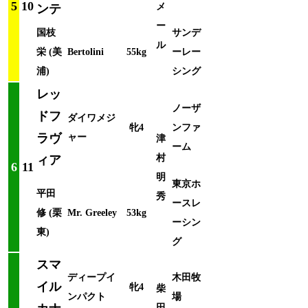
5
10
メ
ンテ
ー
国枝
サンデ
ル
栄 (美
Bertolini
55kg
ーレー
浦)
シング
レッ
ノーザ
ドフ
ダイワメジ
牝4
ンファ
ラヴ
ャー
津
ーム
村
ィア
6
11
明
東京ホ
平田
秀
ースレ
修 (栗
Mr. Greeley
53kg
ーシン
東)
グ
スマ
ディープイ
木田牧
イル
牝4
柴
ンパクト
場
田