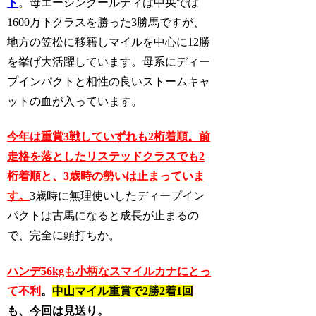
ト
。母エーシンクールディは中央では
1600万下クラスを勝った3勝馬ですが、
地方の笠松に移籍しマイルを中心に12勝
を挙げ大活躍しています。母系にディー
プインパクトと相性の良いストームキャ
ットの血が入っています。
今年は重賞3戦していずれも2桁着順。前
走格を落としたリステッドクラスでも2
桁着順と、3歳時の勢いは止まっていま
す。
3歳時に無理使いしたディープイン
パクトは古馬になると成長が止まるの
で、完全に頭打ちか。
ハンデ56kgも小柄なスマイルカナにとっ
て不利
。
中山マイル重賞で2勝2着1回
も、今回は見送り。