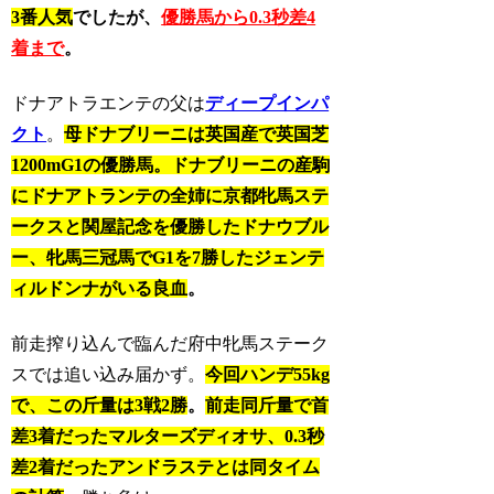
3番人気
でしたが、
優勝馬から0.3秒差4
着まで
。
ドナアトラエンテの父は
ディープインパ
クト
。
母ドナブリーニは英国産で英国芝
1200mG1の優勝馬。ドナブリーニの産駒
にドナアトランテの全姉に京都牝馬ステ
ークスと関屋記念を優勝したドナウブル
ー、牝馬三冠馬でG1を7勝したジェンテ
ィルドンナがいる良血
。
前走搾り込んで臨んだ府中牝馬ステーク
スでは追い込み届かず。
今回ハンデ55kg
で、この斤量は3戦2勝
。
前走同斤量で首
差3着だったマルターズディオサ、0.3秒
差2着だったアンドラステとは同タイム