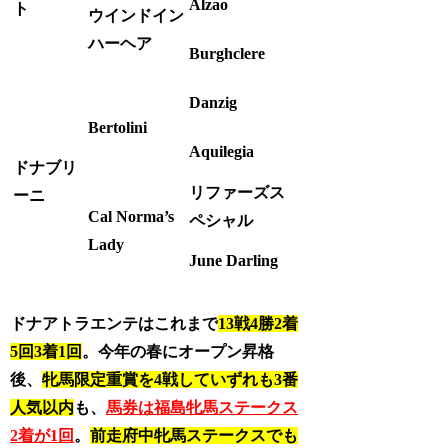
Alzao
ト
ウインドイン
ハーヘア
Burghclere
Danzig
Bertolini
Aquilegia
ドナブリ
リファーズス
ーニ
Cal Norma’s
ペシャル
Lady
June Darling
ドナアトラエンテはこれまで
13戦4勝2着
5回3着1回
。今年の春にオープン昇格
後、
牝馬限定重賞を4戦していずれも3番
人気以内
も、
馬券は福島牝馬ステークス
2着が1回
。
前走府中牝馬ステークスでも