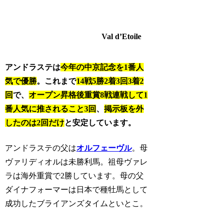
Val d’Etoile
アンドラステは
今年の中京記念を1番人
気で優勝
。これまで
14戦5勝2着3回3着2
回
で、
オープン昇格後重賞8戦連戦して1
番人気に推されること3回
、
掲示板を外
したのは2回だけ
と安定しています。
アンドラステの父は
オルフェーヴル
。母
ヴァリディオルは未勝利馬。祖母ヴァレ
ラは海外重賞で2勝しています。母の父
ダイナフォーマーは日本で種牡馬として
成功したブライアンズタイムといとこ。