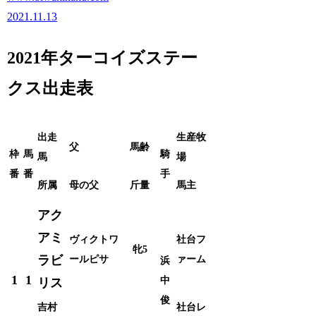
2021.11.13
2021年ターコイズステー
クス出走表
出走
生産牧
父
馬齢
枠
馬
騎
馬
場
番
番
手
所属
母の父
斤量
馬主
アク
アミ
ヴィクトワ
社台フ
牝5
ラビ
ールピサ
ァーム
浜
1
1
中
リス
俊
吉村
社台レ