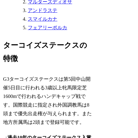
マルターズディオサ
アンドラステ
スマイルカナ
フェアリーポルカ
ターコイズステークスの
特徴
G3ターコイズステークスは第5回中山開
催5日目に行われる3歳以上牝馬限定芝
1600mで行われるハンデキャップ戦で
す。国際競走に指定され外国調教馬は8
頭まで優先出走権が与えられます。また
地方所属馬は2頭まで登録可能です。
↓過去10年のターコイズステークス入賞