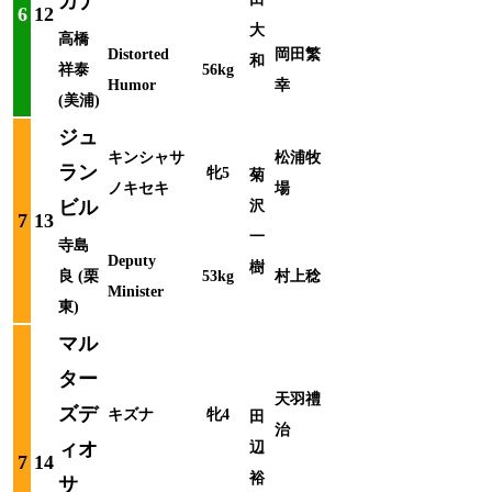
カナ
6
12
大
高橋
Distorted
岡田繁
和
祥泰
56kg
Humor
幸
(美浦)
ジュ
キンシャサ
松浦牧
ラン
牝5
菊
ノキセキ
場
ビル
沢
7
13
一
寺島
Deputy
樹
良 (栗
53kg
村上稔
Minister
東)
マル
ター
天羽禮
ズデ
キズナ
牝4
田
治
ィオ
辺
7
14
裕
サ