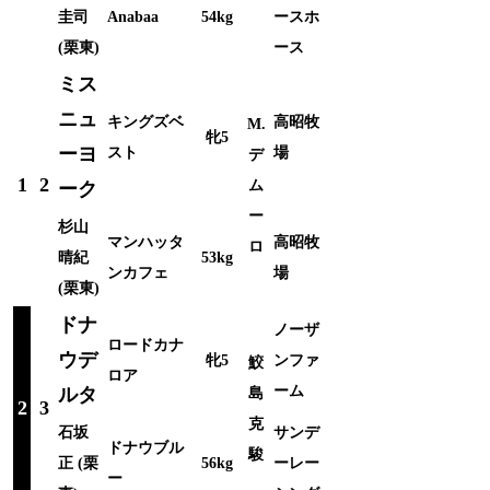
圭司
Anabaa
54kg
ースホ
(栗東)
ース
ミス
ニュ
キングズベ
高昭牧
M.
牝5
ーヨ
スト
場
デ
1
2
ム
ーク
ー
杉山
マンハッタ
高昭牧
ロ
晴紀
53kg
ンカフェ
場
(栗東)
ドナ
ノーザ
ロードカナ
ウデ
牝5
ンファ
鮫
ロア
ーム
ルタ
島
2
3
克
石坂
サンデ
ドナウブル
駿
正 (栗
56kg
ーレー
ー