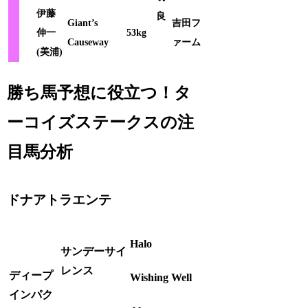
伊藤
良
Giant’s
吉田フ
伸一
53kg
Causeway
ァーム
(美浦)
勝ち馬予想に役立つ！タ
ーコイズステークスの注
目馬分析
ドナアトラエンテ
Halo
サンデーサイ
レンス
ディープ
Wishing Well
インパク