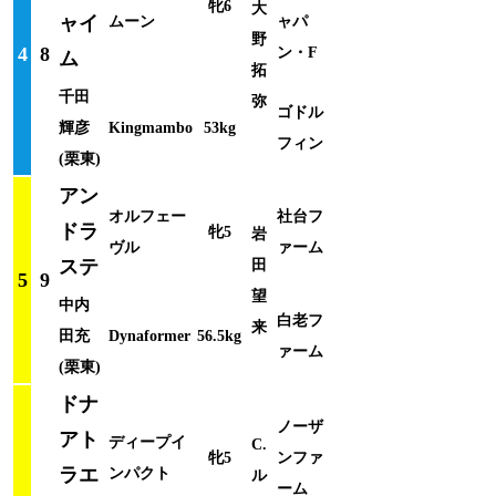
牝6
大
ャイ
ムーン
ャパ
野
4
8
ン・F
ム
拓
千田
弥
ゴドル
輝彦
Kingmambo
53kg
フィン
(栗東)
アン
オルフェー
社台フ
ドラ
牝5
岩
ヴル
ァーム
ステ
田
5
9
望
中内
白老フ
来
田充
Dynaformer
56.5kg
ァーム
(栗東)
ドナ
ノーザ
アト
ディープイ
C.
牝5
ンファ
ラエ
ンパクト
ル
ーム