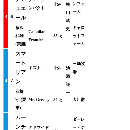
牝4
ンファ
横
ュエ
ンパクト
ーム
山
3
6
ール
武
藤沢
キャロ
史
Canadian
和雄
55kg
ットフ
Frontier
(美浦)
ァーム
スマ
ート
三嶋牧
キズナ
牝4
池
リア
場
添
4
7
ン
謙
石橋
一
守 (栗
Mr. Greeley
54kg
大川徹
東)
ムー
ダーレ
ンチ
アドマイヤ
ー・ジ