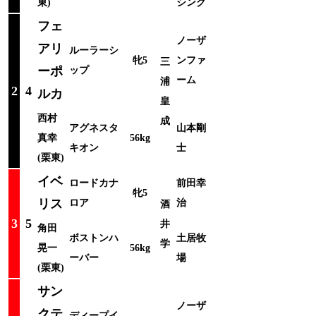
東)
シング
フェ
ノーザ
アリ
ルーラーシ
牝5
ンファ
三
ーポ
ップ
ーム
浦
2
4
ルカ
皇
西村
成
アグネスタ
山本剛
真幸
56kg
キオン
士
(栗東)
イベ
ロードカナ
前田幸
牝5
リス
ロア
治
酒
3
5
井
角田
ボストンハ
土居牧
学
晃一
56kg
ーバー
場
(栗東)
サン
ノーザ
クテ
ディープイ