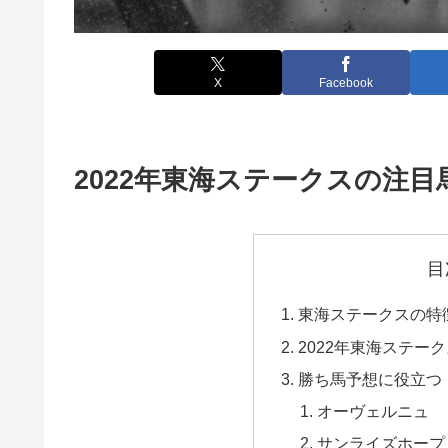
X
Facebook
2022年東海ステークスの注目
目
東海ステークスの特
2022年東海ステー
勝ち馬予想に役立つ
オーヴェルニュ
サンライズホープ