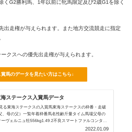
を除くG2勝利馬、1年以前に牝馬限定及び2歳G1を除く
優先出走権が与えられます。また地方交流競走に指定
。
テークスへの優先出走権が与えられます。
ス賞馬のデータを見たい方はこちら↓
】東海ステークス入賞馬データ
ら見る東海ステークスの入賞馬東海ステークスの枠番・走破
父、母の父）一覧年着枠番馬名性齢斤量タイム馬場父母の
6オーヴェルニュ牡556kg1.49.2不良スマートファルコンタニ
2022.01.09