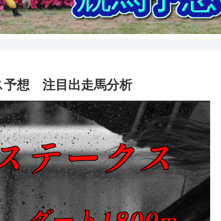
クス予想 注目出走馬分析