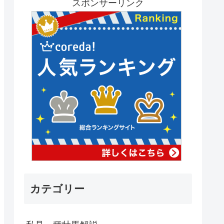
スポンサーリンク
カテゴリー