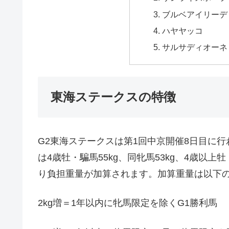
ブルベアイリーデ
ハヤヤッコ
サルサディオーネ
東海ステークスの特徴
G2東海ステークスは第1回中京開催8日目に行
は4歳牡・騙馬55kg、同牝馬53kg、4歳以上
り負担重量が加算されます。加算重量は以下
2kg増＝1年以内に牝馬限定を除くG1勝利馬