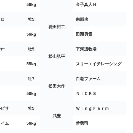
56kg
金子真人Ｈ
イロ
牡5
南部功
菱田裕二
56kg
田頭勇貴
ｳｫｰ
牡5
下河辺牧場
松山弘平
55kg
スリーエイチレーシング
牡7
白老ファーム
松田大作
56kg
ＮＩＣＫＳ
ルピサ
牡5
ＷｉｎｇＦａｒｍ
武豊
タイム
56kg
曽我司