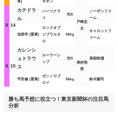
東)
キオン
カテドラ
ハーツクラ
ノーザンファ
牡6
イ
ーム
ル
戸崎圭
8
14
ロックオブ
太
キャロットフ
池添学 (栗東)
ジブラルタ
58kg
ァーム
ル
カレンシ
ルーラーシ
ュトラウ
牡5
高昭牧場
ップ
津村明
8
15
ス
秀
ゼンノロブ
平田修 (栗東)
56kg
鈴木隆司
ロイ
勝ち馬予想に役立つ！東京新聞杯の注目馬
分析