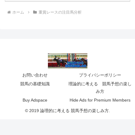
ホーム
重賞レースの注目馬分析
お問い合わせ
プライバシーポリシー
競馬の基礎知識
理論的に考える 競馬予想の楽し
み方
Buy Adspace
Hide Ads for Premium Members
© 2019 論理的に考える 競馬予想の楽しみ方.