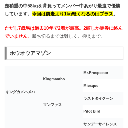
走稍重の中58kgを背負ってメンバー中あがり最速で優勝
しています。
今回は前走より1kg軽くなるのはプラス
。
ただし7歳馬は過去10年で2着が最高。2頭しか馬券に絡ん
でいません。
勝ち切るまでは難しく、抑えまで。
ホウオウアマゾン
Mr.Prospector
Kingmambo
Miesque
キングカメハメハ
ラストタイクーン
マンファス
Pilot Bird
サンデーサイレンス