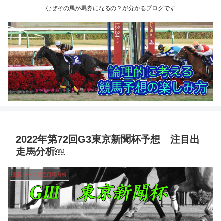
なぜその馬が馬券になるの？が分かるブログです
2022年第72回G3東京新聞杯予想 注目出
走馬分析￼
重賞レースの注目馬分析