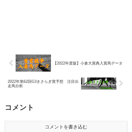
【2022年度版】小倉大賞典入賞馬データ
2022年第62回G3きさらぎ賞予想 注目出
走馬分析￼
コメント
コメントを書き込む