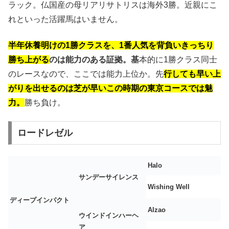
ラック。仏国産の母リアリサトリスは海外3勝。近親にこ
れといった活躍馬はいません。
半年休養明けの1勝クラスを、1番人気を背負いきっちり
勝ち上がる
のは能力のある証拠。基
本的に1勝クラス同士
のレースなので、ここでは能力上位か。先
行しても早い上
がりを出せるのは芝が早いこの時期の東京コースでは魅
力。
勝ち負け。
ロードレゼル
Halo
サンデーサイレンス
Wishing Well
ディープインパクト
Alzao
ウインドインハーヘ
ア