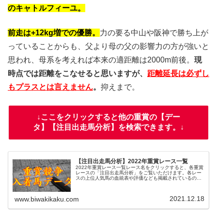
のキャトルフィーユ。
前走は+12kg増での優勝。
力の要る中山や阪神で勝ち上が
っていることからも、父より母の父の影響力の方が強いと
思われ、母系を考えれば本来の適距離は2000m前後。
現
時点では距離をこなせると思いますが、
距離延長は必ずし
もプラスとは言えません
。
抑えまで。
↓ここをクリックすると他の重賞の【デー
タ】【注目出走馬分析】を検索できます。↓
【注目出走馬分析】2022年重賞レース一覧
2022年重賞レース一覧レース名をクリックすると、各重賞
レースの「注目出走馬分析」をご覧いただけます。各レー
スの上位人気馬の血統表や評価なども掲載されているの
で、過去のレースと比較する際にお役立てください。また
レース名の脇のDをクリックする...
2021.12.18
www.biwakikaku.com