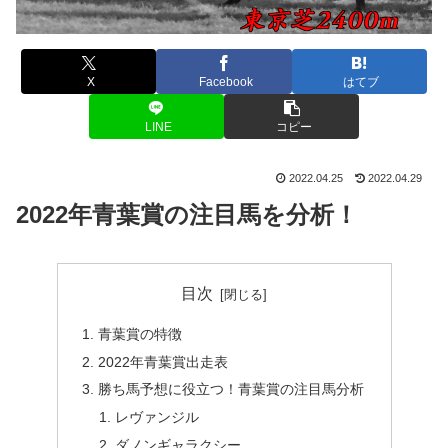
X
Facebook
はてブ
LINE
コピー
2022.04.25
2022.04.29
2022年青葉賞の注目馬を分析！
目次
青葉賞の特徴
2022年青葉賞出走表
勝ち馬予想に役立つ！青葉賞の注目馬分析
レヴァンジル
ダノンギャラクシー