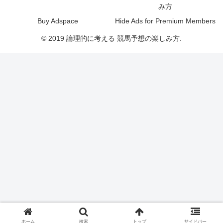
み方
Buy Adspace
Hide Ads for Premium Members
© 2019 論理的に考える 競馬予想の楽しみ方.
ホーム
検索
トップ
サイドバー