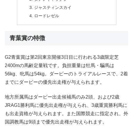
ジャスティンスカイ
ロードレゼル
青葉賞の特徴
G2青葉賞は第2回東京開催3日目に行われる3歳限定芝
2400mの馬齢定量戦です。負担重量は牡馬・騙馬は
56kg、牝馬は54kg。ダービーのトライアルレースで、2着
までにダービーの優先出走権が与えられます。
地方所属馬はダービー出走候補馬のみ2頭、および2歳
JRAG1勝利馬に優先出走権が与えられ、3歳重賞勝利馬に
も出走資格が与えられます。また国際競走に指定され、外
国調教馬は9頭まで優先出走権が与えられます。