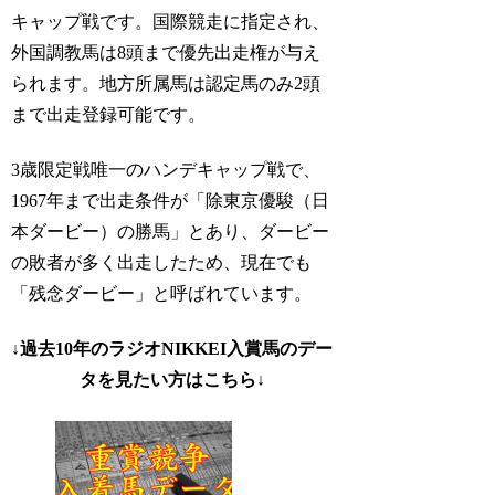
キャップ戦です。国際競走に指定され、
外国調教馬は8頭まで優先出走権が与え
られます。地方所属馬は認定馬のみ2頭
まで出走登録可能です。
3歳限定戦唯一のハンデキャップ戦で、
1967年まで出走条件が「除東京優駿（日
本ダービー）の勝馬」とあり、ダービー
の敗者が多く出走したため、現在でも
「残念ダービー」と呼ばれています。
↓過去10年のラジオNIKKEI入賞馬のデー
タを見たい方はこちら↓