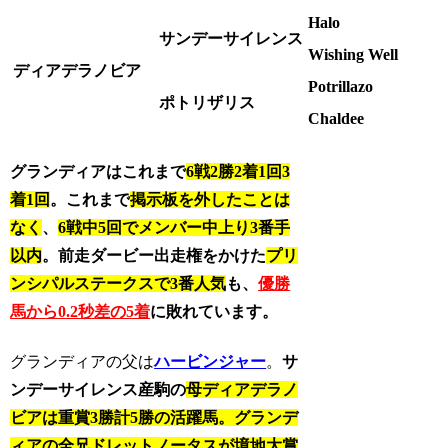
Halo
サンデーサイレンス
Wishing Well
ディアデラノビア
Potrillazo
ポトリザリス
Chaldee
グランディアはこれまで
6戦2勝2着1回3
着1回
。これまで
掲示板を外したことは
なく
、
6戦中5回でメンバー中上り3番手
以内
。前走ダービー出走権をかけた
プリ
ンシパルステークスで3番人気
も、
優勝
馬から0.2秒差の5着
に敗れています。
グランディアの父は
ハービンジャー
。
サ
ンデーサイレンス産駒の
母ディアデラノ
ビアは重賞3勝計5勝の活躍馬。グランデ
ィアの全兄ドレットノータスが境地大賞