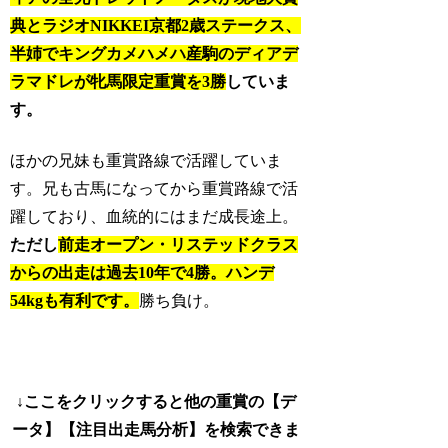
典とラジオNIKKEI京都2歳ステークス、
半姉でキングカメハメハ産駒のディアデ
ラマドレが牝馬限定重賞を3勝
していま
す。
ほかの兄妹も重賞路線で活躍していま
す。兄も古馬になってから重賞路線で活
躍しており、血統的にはまだ成長途上。
ただし
前走オープン・リステッドクラス
からの出走は過去10年で4勝。ハンデ
54kgも有利です。
勝ち負け。
↓ここをクリックすると他の重賞の【デ
ータ】【注目出走馬分析】を検索できま