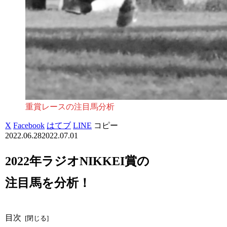
重賞レースの注目馬分析
X
Facebook
はてブ
LINE
コピー
2022.06.28
2022.07.01
2022年ラジオNIKKEI賞の
注目馬を分析！
目次