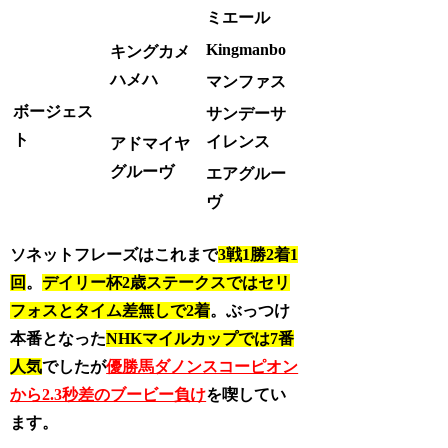
ミエール
Kingmanbo
キングカメ
ハメハ
マンファス
ボージェス
サンデーサ
ト
イレンス
アドマイヤ
グルーヴ
エアグルー
ヴ
ソネットフレーズはこれまで
3戦1勝2着1
回
。
デイリー杯2歳ステークスではセリ
フォスとタイム差無しで2着
。ぶっつけ
本番となった
NHKマイルカップでは7番
人気
でしたが
優勝馬ダノンスコーピオン
から2.3秒差のブービー負け
を喫してい
ます。