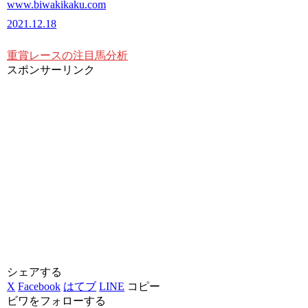
www.biwakikaku.com
2021.12.18
重賞レースの注目馬分析
スポンサーリンク
シェアする
X
Facebook
はてブ
LINE
コピー
ビワをフォローする