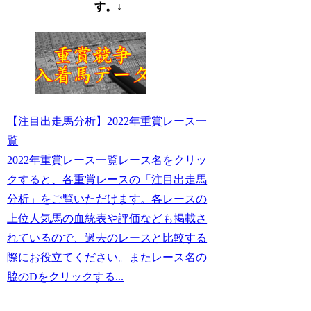
す。↓
【注目出走馬分析】2022年重賞レース一
覧
2022年重賞レース一覧レース名をクリッ
クすると、各重賞レースの「注目出走馬
分析」をご覧いただけます。各レースの
上位人気馬の血統表や評価なども掲載さ
れているので、過去のレースと比較する
際にお役立てください。またレース名の
脇のDをクリックする...