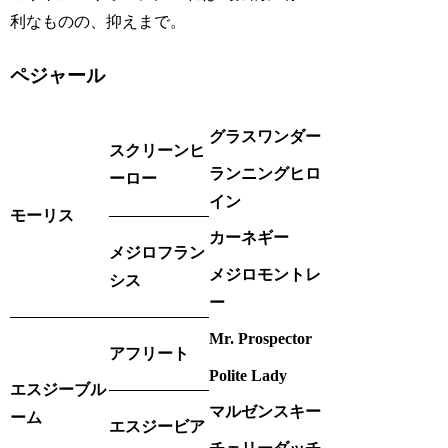
利なものの、抑えまで。
ペジャール
グラスワンダー
スクリーンヒ
ランニングヒロ
ーロー
イン
モーリス
カーネギー
メジロフラン
メジロモントレ
シス
ー
Mr. Prospector
アフリート
Polite Lady
エスジーブル
マルゼンスキー
ーム
エスジービア