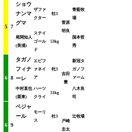
ショウ
ザファ
青藍牧
ナンマ
牡3
クター
場
グマ
菅原
5
7
明良
ステイ
尾関知人
国本哲
ゴール
53kg
(美浦)
秀
ド
タガノ
エピフ
新冠タ
フィナ
ァネイ
牝3
ガノフ
吉田
6
8
ア
ァーム
ーレ
豊
中村直也
ハーツ
八木良
51kg
(栗東)
クライ
司
ベジャ
モーリ
ール
牡3
辻牧場
ス
戸崎
6
9
圭太