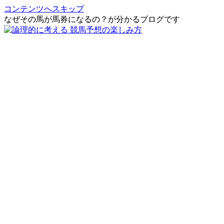
コンテンツへスキップ
なぜその馬が馬券になるの？が分かるブログです