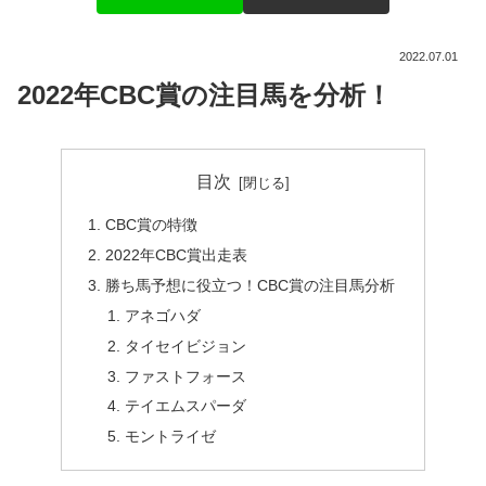
2022.07.01
2022年CBC賞の注目馬を分析！
目次
CBC賞の特徴
2022年CBC賞出走表
勝ち馬予想に役立つ！CBC賞の注目馬分析
アネゴハダ
タイセイビジョン
ファストフォース
テイエムスパーダ
モントライゼ