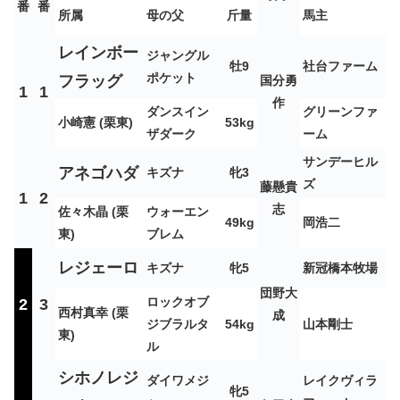
番
番
所属
母の父
斤量
馬主
レインボー
ジャングル
牡9
社台ファーム
ポケット
フラッグ
国分勇
1
1
作
ダンスイン
グリーンファ
小崎憲 (栗東)
53kg
ザダーク
ーム
サンデーヒル
アネゴハダ
キズナ
牝3
ズ
藤懸貴
1
2
志
佐々木晶 (栗
ウォーエン
49kg
岡浩二
東)
ブレム
レジェーロ
キズナ
牝5
新冠橋本牧場
団野大
ロックオブ
2
3
西村真幸 (栗
成
ジブラルタ
54kg
山本剛士
東)
ル
シホノレジ
ダイワメジ
レイクヴィラ
牝5