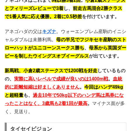
アネゴハダはこれまで
9戦3勝3着2回
。
小倉2歳ステークス
とフィリーズレビューで3着
し、
前走古馬混合2勝クラス
で1番人気に応え優勝。2着に0.5秒差
を付けています。
アネゴハダの父は
キズナ
。ウォーエンブレム産駒のイニシ
ャルダブルは未勝利馬。
母の半兄でフジキセキ産駒のスト
ローハットがユニコーンスークス勝ち
、
母系から英国ダー
ビーを制したウイングスオブイーグルス
が出ています。
新馬戦、小倉2歳ステークスで1200戦を好走
しているもの
の、
実際に高いレベルで成績が良いのは1400m戦
。
血統
的に距離短縮は好ましくありません
。
今回はハンデ49kg
と超軽量
も、
過去10年で50kg以下のハンデ馬は馬券にな
ったことはなく、3歳馬も2着1回が最高
。
マイナス面が多
く、見送り。
タイセイビジョン