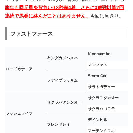
昨年も同斤量を背負い0.3秒差4着、さらに3歳戦以降2回
連続で馬券に絡んだことはありません。
今回は見送り。
ファストフォース
Kingmambo
キングカメハメハ
マンファス
ロードカナロア
Storm Cat
レディブラッサム
サラトガデュー
サクラユタカオー
サクラバクシンオー
サクラハゴロモ
ラッシュライフ
デインヒル
フレンドレイ
マーチンミユキ