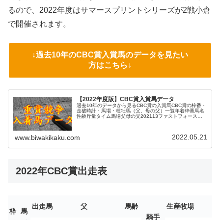
るので、2022年度はサマースプリントシリーズが2戦小倉
で開催されます。
↓過去10年のCBC賞入賞馬のデータを見たい
方はこちら↓
【2022年度版】CBC賞入賞馬データ
過去10年のデータから見るCBC賞の入賞馬CBC賞の枠番・
走破時計・馬場・種牡馬（父、母の父）一覧年着枠番馬名
性齢斤量タイム馬場父母の父202113ファストフォース牡
552kg1.06.0良ロードカナロアサクラバクシンオー27ピク
シーナイト...
2022.05.21
www.biwakikaku.com
2022年CBC賞出走表
出走馬
父
馬齢
生産牧場
枠
馬
騎手