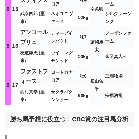
スティクス
牝4
ロア
ーム
8
15
幸英明
武幸四郎 (栗
ネオユニヴ
シルクレーシ
52kg
東)
ァース
ング
アンコール
ディープイ
ノーザンファ
牝7
ンパクト
ーム
プリュ
藤岡康
8
16
太
友道康夫 (栗
ウイニング
53kg
金子真人H
東)
チケット
ファストフ
ロードカナ
牡6
三嶋牧場
ロア
ォース
松山弘
8
17
平
西村真幸 (栗
サクラバク
56kg
安原浩司
東)
シンオー
勝ち馬予想に役立つ！CBC賞の注目馬分析