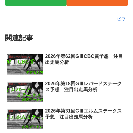
ビワ
関連記事
2026年第62回GⅢCBC賞予想 注目
重賞レースの注目馬分析
出走馬分析
2026年第18回GⅢレパードステーク
重賞レースの注目馬分析
ス予想 注目出走馬分析
2026年第31回GⅢエルムステークス
重賞レースの注目馬分析
予想 注目出走馬分析