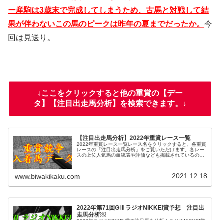
ー産駒は3歳末で完成してしまうため、古馬と対戦して結
果が伴わないこの馬のピークは昨年の夏までだったか。
今
回は見送り。
↓ここをクリックすると他の重賞の【デー
タ】【注目出走馬分析】を検索できます。↓
【注目出走馬分析】2022年重賞レース一覧
2022年重賞レース一覧レース名をクリックすると、各重賞
レースの「注目出走馬分析」をご覧いただけます。各レー
スの上位人気馬の血統表や評価なども掲載されているの
で、過去のレースと比較する際にお役立てください。また
レース名の脇のDをクリックする...
2021.12.18
www.biwakikaku.com
2022年第71回GⅢラジオNIKKEI賞予想 注目出
走馬分析￼