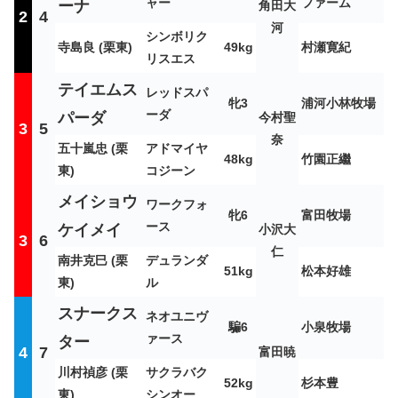
ャー
ファーム
ーナ
角田大
2
4
河
シンボリク
寺島良 (栗東)
49kg
村瀬寛紀
リスエス
テイエムス
レッドスパ
牝3
浦河小林牧場
ーダ
パーダ
今村聖
3
5
奈
五十嵐忠 (栗
アドマイヤ
48kg
竹園正繼
東)
コジーン
メイショウ
ワークフォ
牝6
富田牧場
ース
ケイメイ
小沢大
3
6
仁
南井克巳 (栗
デュランダ
51kg
松本好雄
東)
ル
スナークス
ネオユニヴ
騙6
小泉牧場
ァース
ター
4
7
富田暁
川村禎彦 (栗
サクラバク
52kg
杉本豊
東)
シンオー