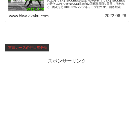
2022年ラジオNIKKEI賞の注目馬を分析！ラジオNIKKEI賞
の特徴G3ラジオNIKKEI賞は第2回福島開催2日目に行われ
る3歳限定芝1800mのハンデキャップ戦です。国際競走に
指定され、外国調教馬は8頭まで優先出走権が与えられま
す。地...
2022.06.28
www.biwakikaku.com
重賞レースの注目馬分析
スポンサーリンク