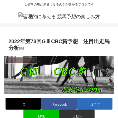
なぜその馬が馬券になるの？が分かるブログです
2022年第73回GⅢCBC賞予想 注目出走馬
分析￼
重賞レースの注目馬分析
X
Facebook
はてブ
LINE
コピー