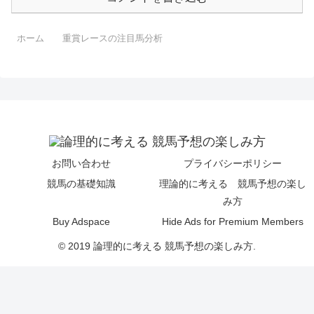
ホーム
重賞レースの注目馬分析
お問い合わせ
プライバシーポリシー
競馬の基礎知識
理論的に考える 競馬予想の楽し
み方
Buy Adspace
Hide Ads for Premium Members
© 2019 論理的に考える 競馬予想の楽しみ方.