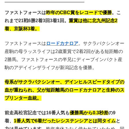
ファストフォースは
昨年のCBC賞をレコードで優勝
。こ
れまで21戦6勝2着3回3着1回。
重賞は他に北九州記念2
着、京阪杯3着。
ファストフォースは
ロードカナロア
。サクラバクシンオー
産駒の母ラッスライフは2歳重賞で2着2回がある短距離の
2勝馬。ファストフォースの半兄にディープインパクト産
駒のアデイインザライフが新潟記念を優勝。
母系がサクラバクシンオー、デインヒルスピードタイプの
血が重ねられ、父が短距離馬のロードカナロアと生粋のス
プリンター血統。
前走高松宮記念では16番人気も
優勝馬から0.3秒差
の9
着、
1番人気で6着だったレシステンシアとは同タイム
と
力は見せています。
昨年来休みなく使われていたため、同