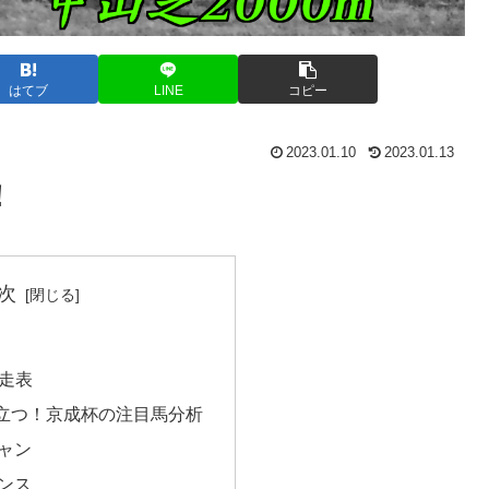
はてブ
LINE
コピー
2023.01.10
2023.01.13
！
次
出走表
立つ！京成杯の注目馬分析
ャン
ンス