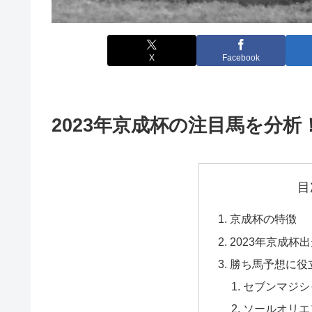
X
Facebook
2023年京成杯の注目馬を分析
目
京成杯の特徴
2023年京成杯
勝ち馬予想に役
セブンマジシ
ソールオリエ