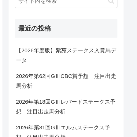
最近の投稿
【2026年度版】紫苑ステークス入賞馬デ
ータ
2026年第62回GⅢCBC賞予想 注目出走
馬分析
2026年第18回GⅢレパードステークス予
想 注目出走馬分析
2026年第31回GⅢエルムステークス予