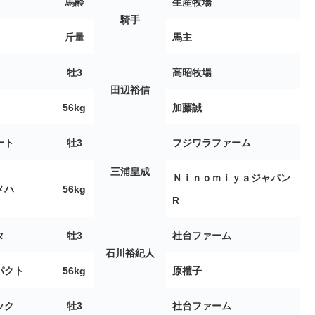
馬齢
生産牧場
騎手
斤量
馬主
牡3
高昭牧場
田辺裕信
56kg
加藤誠
ート
牡3
フジワラファーム
三浦皇成
Ｎｉｎｏｍｉｙａジャパン
メハ
56kg
R
タ
牡3
社台ファーム
石川裕紀人
パクト
56kg
原禮子
ック
牡3
社台ファーム