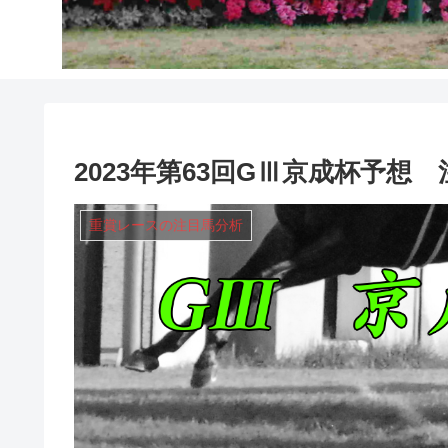
2023年第63回GⅢ京成杯予想
重賞レースの注目馬分析