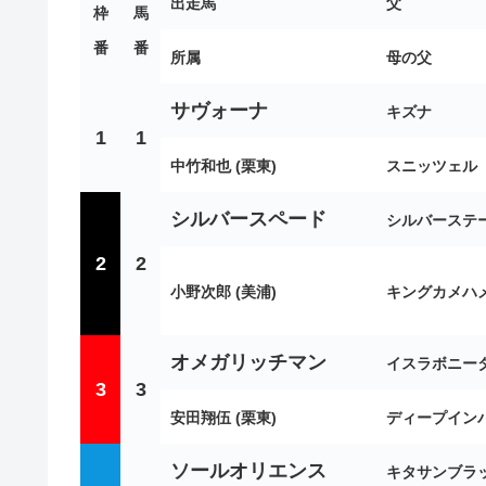
出走馬
父
枠
馬
番
番
所属
母の父
サヴォーナ
キズナ
1
1
中竹和也 (栗東)
スニッツェル
シルバースペード
シルバーステ
2
2
小野次郎 (美浦)
キングカメハ
オメガリッチマン
イスラボニー
3
3
安田翔伍 (栗東)
ディープイン
ソールオリエンス
キタサンブラ