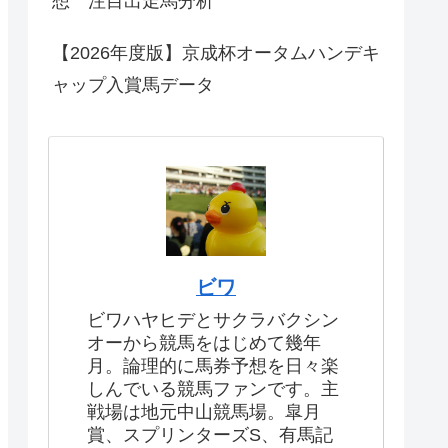
想 注目出走馬分析
【2026年度版】京成杯オータムハンデキ
ャップ入賞馬データ
ビワ
ビワハヤヒデとサクラバクシン
オーから競馬をはじめて幾年
月。論理的に馬券予想を日々楽
しんでいる競馬ファンです。主
戦場は地元中山競馬場。皐月
賞、スプリンターズS、有馬記