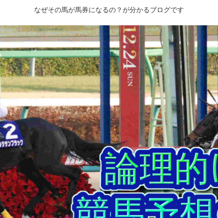
なぜその馬が馬券になるの？が分かるブログです