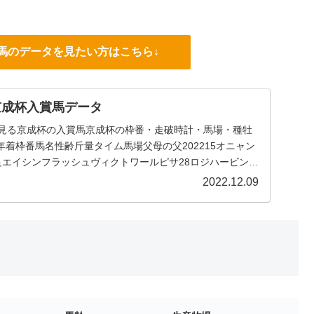
賞馬のデータを見たい方はこちら↓
京成杯入賞馬データ
ら見る京成杯の入賞馬京成杯の枠番・走破時計・馬場・種牡
着枠番馬名性齢斤量タイム馬場父母の父202215オニャン
1.3良エイシンフラッシュヴィクトワールピサ28ロジハービン牡
2022.12.09