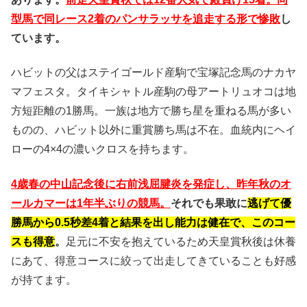
型馬で同レース2着のパンサラッサを追走する形で惨敗
し
ています。
ハビットの父はステイゴールド産駒で宝塚記念馬のナカヤ
マフェスタ。タイキシャトル産駒の母アートリュオコは地
方短距離の1勝馬。一族は地方で勝ち星を重ねる馬が多い
ものの、ハビット以外に重賞勝ち馬は不在。血統内にヘイ
ローの4×4の濃いクロスを持ちます。
4歳春の中山記念後に右前浅屈腱炎を発症し、昨年秋のオ
ールカマーは1年半ぶりの競馬。
それでも果敢に
逃げて優
勝馬から0.5秒差4着と結果を出し能力は健在で、このコー
スも得意
。
足元に不安を抱えているため天皇賞秋後は休養
にあて、得意コースに絞って出走してきていることも好感
が持てます。