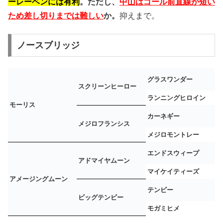
ーレーベンには有利
。ただし、
中山はゴール前直線が短い
ため差し切りまでは難しい
か。
抑えまで。
ノースブリッジ
グラスワンダー
スクリーンヒーロー
ランニングヒロイン
モーリス
カーネギー
メジロフランシス
メジロモントレー
エンドスウィープ
アドマイヤムーン
マイケイティーズ
アメージングムーン
テンビー
ビッグテンビー
モガミヒメ