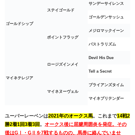
サンデーサイレンス
ステイゴールド
ゴールデンサッシュ
ゴールドシップ
メジロマックイーン
ポイントフラッグ
パストラリズム
Devil His Due
ロージズインメイ
Tell a Secret
マイネテレジア
ブライアンズタイム
マイネヌーヴェル
マイネプリテンダー
ユーバーレーベンは
2021年のオークス馬
。これまで
14戦2
勝2着1回3着3回
。
オークス後に屈腱周囲炎を発症。その
後はGⅠ・GⅡを7戦するものの、馬券に絡んでいませ