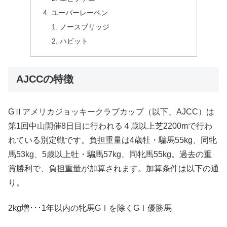
ユーバーレーベン
ノースブリッジ
ハビット
AJCCの特徴
GⅡアメリカジョッキークラブカップ（以下、AJCC）は
第1回中山開催8日目に行われる４歳以上芝2200mで行わ
れている別定戦です。負担重量は4歳牡・騙馬55kg、同牝
馬53kg、5歳以上牡・騙馬57kg、同牝馬55kg。過去の重
賞勝利で、負担重量が加算されます。加算条件は以下の通
り。
2kg増･･･1年以内の牝馬GⅠを除くGⅠ優勝馬