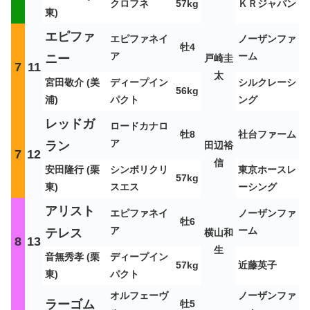
クロフネ
57kg
ＫＲジャパン
東)
エピファ
エピファネイ
ノーザンファ
牡4
ア
ーム
ニー
戸崎圭
7
11
太
宮田敬介 (美
ディープイン
シルクレーシ
56kg
浦)
パクト
ング
レッドガ
ロードカナロ
牡8
社台ファーム
ア
ラン
田辺裕
7
12
信
安田隆行 (栗
シンボリクリ
東京ホースレ
57kg
東)
スエス
ーシング
アリスト
エピファネイ
ノーザンファ
牡6
ア
ーム
テレス
横山和
8
13
生
音無秀孝 (栗
ディープイン
57kg
近藤英子
東)
パクト
オルフェーヴ
ノーザンファ
ラーゴム
牡5