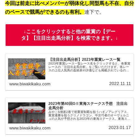
今回は前走に比べメンバーが弱体化し同型馬も不在、自分
のペースで競馬ができるのも有利。
連下で。
↓ここをクリックすると他の重賞の【デー
タ】【注目出走馬分析】を検索できます。↓
【注目出走馬分析】2023年重賞レース一覧
2023年重賞レース一覧レース名をクリックすると、各重賞
レースの「注目出走馬分析」をご覧いただけます。各レー
スの上位人気馬の血統表や評価なども掲載されているの
で、過去のレースと比較する際にお役立てください。また
レース名の脇のDをクリックする...
2022.11.11
www.biwakikaku.com
2023年第40回GⅡ東海ステークス予想 注目出
走馬分析
みやこS僅差2着で初重賞制覇を狙うハギノアレグリアス、
重賞連勝を狙うクリノドラゴン、中京巧者のオーヴェルニ
ュの人気が予想される2023年の東海ステークス。東海ステ
ークス出走登録馬の中から注目馬をピックアップし、馬券
になるか分析します。
2023.01.17
www.biwakikaku.com