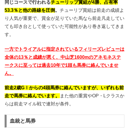
同じコースで行われる
チューリップ賞組が4勝、占有率
53.3％と他の路線を圧倒
。
チューリプ賞組は前走の成績よ
り人気が重要で、賞金が足りていた馬なら前走凡走してい
ても叩き台として使っていた可能性があり巻き返してきま
す。
一方でトライアルに指定されているフィリーズレビューは
全体の13％と成績が悪く、中山芝1600mのアネモネステ
ークスに至っては過去10年で1頭も馬券に絡んでいませ
ん。
前走2歳GⅠからの4頭馬券に絡んでいますが、いずれも前
走で馬券に絡んでいます。
また他の重賞やOP・Lクラスか
らは前走マイル戦で連対が条件。
血統と馬券