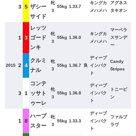
牝
キングカ
アグネス
3
5
ザシー
55kg
1.33.7
3
メハメハ
タキオン
サイド
レッツ
マーベラ
牝
キングカ
1
3
ゴード
55kg
1.36.0
スサンデ
3
メハメハ
ー
ンキ
ディープ
クルミ
牝
Candy
2
4
2015
55kg
1.36.7
良
インパク
3
Stripes
ナル
ト
コンテ
ディープ
牝
トニービ
3
1
ッサト
55kg
1.36.8
インパク
3
ン
ト
ゥーレ
ディープ
ハープ
牝
ファルブ
1
8
55kg
1.33.3
インパク
3
ラヴ
スター
ト