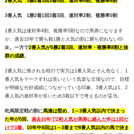
2番人気 5勝2着3回3着0回、連対率8割、複勝率8割
3番人気 1勝2着1回3着3回、連対率2割、複勝率5割
1番人気は連対率4割、複勝率5割なので馬券になります
が、過去10年で勝ち鞍1勝と人気の割に勝ち切れない印
象
。一方で
2番人気が5勝2着3回、連対率・複勝率8割と抜
群の成績
。
2番人気に推される程ので実力は1番人気とそん色なく、1
番人気をマークすれば良いという気楽な立場なので、目標
が明確な分好成績につながっている印象。3番人気は1、2
番人気の連対率が良いため3着以下で考えるのが妥当。
牝馬限定戦の割に
馬連は堅め
。
1～3番人気以内で決まっ
た年が5回
。
過去10年で2桁人気が馬券に絡んだ年は1回だ
けで3着
。
10年中8回は1～3着まで8番人気以内の馬で決ま