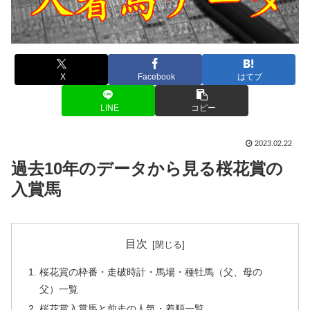
X
Facebook
はてブ
LINE
コピー
2023.02.22
過去10年のデータから見る桜花賞の
入賞馬
目次
桜花賞の枠番・走破時計・馬場・種牡馬（父、母の
父）一覧
桜花賞入賞馬と前走の人気・着順一覧