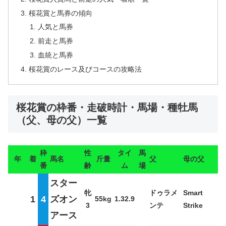
桜花賞と馬券の傾向
人気と馬券
前走と馬券
血統と馬券
桜花賞のレース及びコースの攻略法
桜花賞の枠番・走破時計・馬場・種牡馬
（父、母の父）一覧
枠
性
タイ
馬
年
着
馬名
斤量
父
母の父
番
齢
ム
場
スター
牝
ドゥラメ
Smart
1
4
ズオン
55kg
1.32.9
3
ンテ
Strike
アース