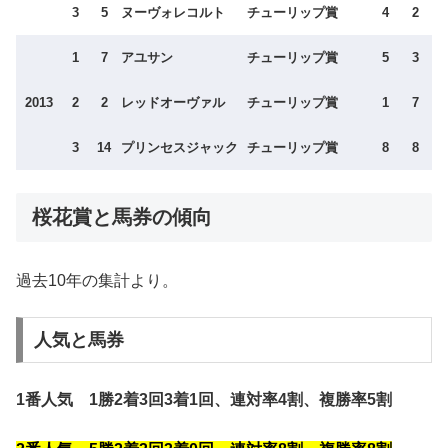
3
5
ヌーヴォレコルト
チューリップ賞
4
2
1
7
アユサン
チューリップ賞
5
3
2013
2
2
レッドオーヴァル
チューリップ賞
1
7
3
14
プリンセスジャック
チューリップ賞
8
8
桜花賞と馬券の傾向
過去10年の集計より。
人気と馬券
1番人気 1勝2着3回3着1回、連対率4割、複勝率5割