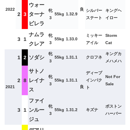
ウォー
2022
良
牝
シルバー
キングヘ
2
3
ターナ
55kg
1.32.9
3
ステート
イロー
ビレラ
ナムラ
牝
ミッキー
Storm
3
1
55kg
1.33.0
3
アイル
Cat
クレア
牝
キングカ
1
2
ソダシ
55kg
1.31.1
クロフネ
3
メハメハ
サトノ
ディープ
牝
Not For
2
8
レイナ
55kg
1.31.1
インパク
3
Sale
2021
良
ト
ス
ファイ
牝
ボストン
3
1
ンルー
55kg
1.31.2
キズナ
3
ハーバー
ジュ