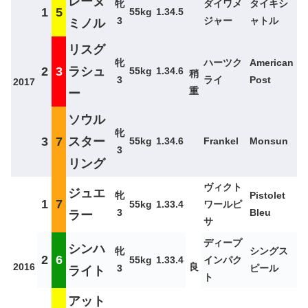
レーヌ
牝
ダイワメ
タイキシ
1
5
55kg
1.34.5
3
ジャー
ャトル
ミノル
リスグ
牝
ハーツク
American
2
3
ラシュ
55kg
1.34.6
稍
3
ライ
Post
2017
重
ー
ソウル
牝
3
7
スター
55kg
1.34.6
Frankel
Monsun
3
リング
ヴィクト
ジュエ
牝
Pistolet
1
7
55kg
1.33.4
ワールピ
3
Bleu
ラー
サ
ディープ
シンハ
牝
シングス
2
6
55kg
1.33.4
インパク
2016
良
3
ピール
ライト
ト
アット