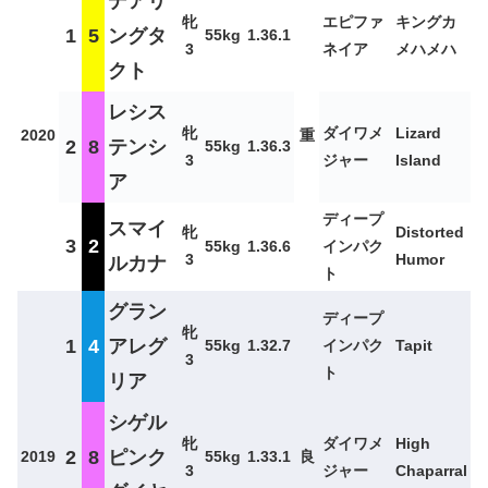
デアリ
牝
エピファ
キングカ
1
5
ングタ
55kg
1.36.1
3
ネイア
メハメハ
クト
レシス
牝
ダイワメ
Lizard
2020
重
2
8
テンシ
55kg
1.36.3
3
ジャー
Island
ア
ディープ
スマイ
牝
Distorted
3
2
55kg
1.36.6
インパク
3
Humor
ルカナ
ト
グラン
ディープ
牝
1
4
アレグ
55kg
1.32.7
インパク
Tapit
3
ト
リア
シゲル
牝
ダイワメ
High
2
8
ピンク
2019
55kg
1.33.1
良
3
ジャー
Chaparral