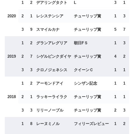
1
2
デアリングタクト
L
3
1
2020
2
1
レシステンシア
チューリップ賞
1
3
3
9
スマイルカナ
チューリップ賞
5
7
1
2
グランアレグリア
朝日FＳ
1
3
2019
2
7
シゲルピンクダイヤ
チューリップ賞
4
2
3
3
クロノジェネシス
クイーンＣ
1
1
1
2
アーモンドアイ
シンザン記念
1
1
2018
2
1
ラッキーライラク
チューリップ賞
1
1
3
3
リリーノーブル
チューリップ賞
2
3
1
8
レーヌミノル
フィリーズレビュー
1
2