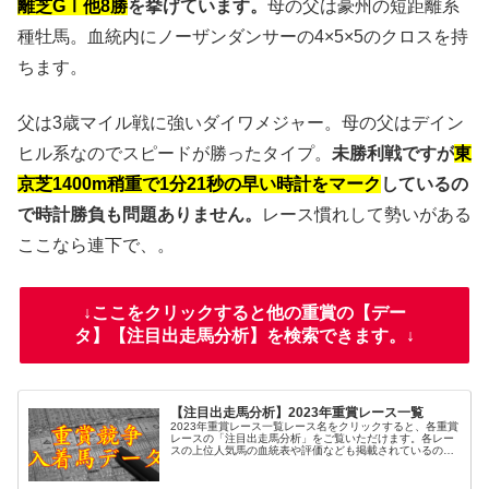
離芝GⅠ他8勝
を挙げています。
母の父は豪州の短距離系
種牡馬。血統内にノーザンダンサーの4×5×5のクロスを持
ちます。
父は3歳マイル戦に強いダイワメジャー。母の父はデイン
ヒル系なのでスピードが勝ったタイプ。
未勝利戦ですが
東
京芝1400m稍重で1分21秒の早い時計をマーク
しているの
で時計勝負も問題ありません。
レース慣れして勢いがある
ここなら連下で、。
↓ここをクリックすると他の重賞の【デー
タ】【注目出走馬分析】を検索できます。↓
【注目出走馬分析】2023年重賞レース一覧
2023年重賞レース一覧レース名をクリックすると、各重賞
レースの「注目出走馬分析」をご覧いただけます。各レー
スの上位人気馬の血統表や評価なども掲載されているの
で、過去のレースと比較する際にお役立てください。また
レース名の脇のDをクリックする...