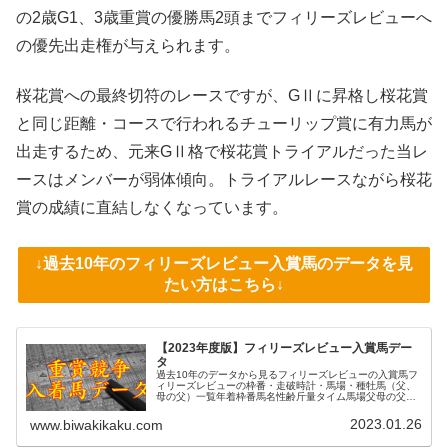
の2歳G1、3歳重賞の優勝馬2頭までフィリーズレビューへ
の優先出走権が与えられます。
桜花賞への最終切符のレースですが、GⅡに昇格し桜花賞
と同じ距離・コースで行われるチューリップ賞に有力馬が
出走するため、元来GⅡ格で桜花賞トライアルだった当レ
ースはメンバーが弱体傾向。トライアルレースながら桜花
賞の成績に直結しなくなっています。
↓過去10年のフィリーズレビュー入賞馬のデータを見
たい方はこちら↓
【2023年度版】フィリーズレビュー入賞馬デー
タ
過去10年のデータから見るフィリーズレビューの入賞馬フ
ィリーズレビューの枠番・走破時計・馬場・種牡馬（父、
母の父）一覧年着枠番馬名性齢斤量タイム馬場父母の父
202213サブライムアンセム牝354kg1.19.9良ロードカナロ
アシンボリクリス...
2023.01.26
www.biwakikaku.com