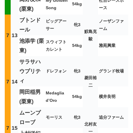
My Golden
社台レースホ
54kg
Song
ース
(栗東)
ブトンド
ビッグアー
ノーザンファ
牝3
サー
ーム
ール
鮫島克
7
13
駿
池添学 (栗
スウィフト
54kg
雅苑興業
カレント
東)
サラサハ
ウプリテ
ドレフォン
牝3
グランド牧場
菱田裕
ィ
7
14
二
岡田稲男
Medaglia
54kg
横井良明
d’Oro
(栗東)
ムーンプ
モーリス
牝3
追分ファーム
ローブ
北村友
7
15
一