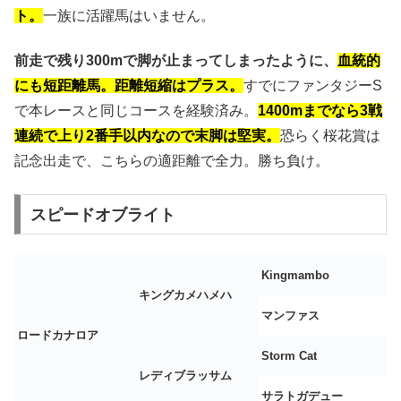
ト。
一族に活躍馬はいません。
前走で残り300mで脚が止まってしまったように、
血統的
にも短距離馬。距離短縮はプラス。
すでにファンタジーS
で本レースと同じコースを経験済み。
1400mまでなら3戦
連続で上り2番手以内なので末脚は堅実。
恐らく桜花賞は
記念出走で、こちらの適距離で全力。勝ち負け。
スピードオブライト
Kingmambo
キングカメハメハ
マンファス
ロードカナロア
Storm Cat
レディブラッサム
サラトガデュー