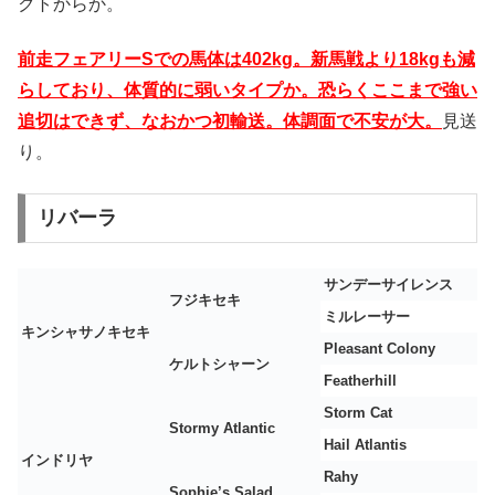
クトからか。
前走フェアリーSでの馬体は402kg。新馬戦より18kgも減
らしており、体質的に弱いタイプか。恐らくここまで強い
追切はできず、なおかつ初輸送。体調面で不安が大。
見送
り。
リバーラ
サンデーサイレンス
フジキセキ
ミルレーサー
キンシャサノキセキ
Pleasant Colony
ケルトシャーン
Featherhill
Storm Cat
Stormy Atlantic
Hail Atlantis
インドリヤ
Rahy
Sophie’s Salad