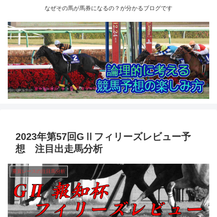
なぜその馬が馬券になるの？が分かるブログです
2023年第57回GⅡフィリーズレビュー予
想 注目出走馬分析
重賞レースの注目馬分析