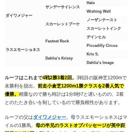
Halo
サンデーサイレンス
Wishing Well
ダイワメジャー
ノーザンテースト
スカーレットブーケ
スカーレットインク
デインヒル
Fastnet Rock
Piccadilly Circus
ラスエモーショネス
Kris S.
Dahlia’s Krissy
Dahlia’s Image
ルーフはこれまで
4戦2勝3着2回
。
3戦目の阪神芝1200mで
未勝利を脱出。
前走小倉芝1200m1勝クラスを2番人気で
優勝。
稍重なので勝ち時計は1分8秒7と遅いものの、2着
とのたたき合いを制しているので勝負根性があります。
ルーフの父は
ダイワメジャー
。母ラスエモーショネスはマ
イルの1勝馬。
母の半兄のラストオブパッセージが英中距