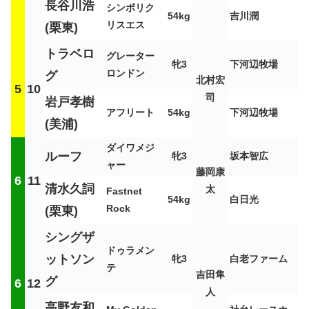
長谷川浩
シンボリク
54kg
吉川潤
リスエス
(栗東)
トラベロ
グレーター
牝3
下河辺牧場
ロンドン
グ
北村宏
5
10
司
岩戸孝樹
アフリート
54kg
下河辺牧場
(美浦)
ダイワメジ
ルーフ
牝3
坂本智広
ャー
藤岡康
6
11
清水久詞
太
Fastnet
54kg
白日光
Rock
(栗東)
シングザ
ドゥラメン
ットソン
牝3
白老ファーム
テ
吉田隼
グ
6
12
人
高野友和