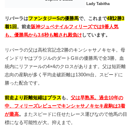
Lady Tabitha
リバーラは
ファンタジーSの優勝馬
で、これまで
4戦2勝3
着1回
。前走
阪神ジュベナイルフィリーズでは9番人気
も、優勝馬から3.6秒も離され殿負け
しています。
リバーラの父は高松宮記念2勝のキンシャサノキセキ。母
インドリヤはブラジルのダートGⅢの優勝馬で全3勝。血
統内にリファールの4×4のクロスがあります。父は短距離
志向の産駒が多く平均走破距離は1300m台。スピードに
勝った配合です。
前走より距離短縮はプラス
も、
父は早熟系。過去10年の
中、フィリーズレビューでキンシャサノキセキ産駒は3着
が最高
。
またスピードに任せたレース運びなので他馬の目
標になる可能性が大。抑えまで。