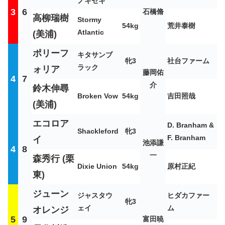
ノキセキ
3
6
石橋脩
高柳瑞樹
Stormy
54kg
荒井泰樹
Atlantic
(美浦)
ポリーフ
キタサンブ
牝3
社台ファーム
ラック
ォリア
藤岡佑
4
7
介
鈴木伸尋
Broken Vow
54kg
吉田照哉
(美浦)
エコロア
D. Branham &
Shackleford
牝3
F. Branham
イ
池添謙
4
8
一
森秀行 (栗
Dixie Union
54kg
原村正紀
東)
ジューン
ジャスタウ
ヒダカファー
牝3
ェイ
ム
オレンジ
5
9
富田暁