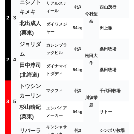
ニシノト
リアルステ
牝3
西山茂行
ィール
キメキ
今村聖
2
3
奈
北出成人
ダイワメジ
54kg
田上徹
ャー
(栗東)
ジョリダ
カレンブラ
牝3
桑田牧場
ックヒル
ム
松田大
2
4
作
田中淳司
ダイナマイ
54kg
桑田牧場
トダディ
(北海道)
トウシン
マクフィ
牝3
千代田牧場
カーリン
川須栄
3
5
彦
杉山晴紀
エンパイア
54kg
サトー
メーカー
(栗東)
キンシャサ
リバーラ
牝3
シンボリ牧場