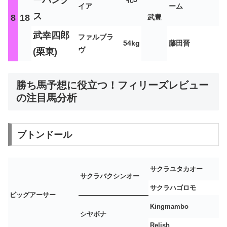
ーバンク
イア
ーム
ス
8
18
武豊
武幸四郎
ファルブラ
54kg
藤田晋
ヴ
(栗東)
勝ち馬予想に役立つ！フィリーズレビュー
の注目馬分析
ブトンドール
サクラユタカオー
サクラバクシンオー
サクラハゴロモ
ビッグアーサー
Kingmambo
シヤボナ
Relish