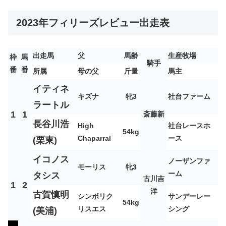
2023年フィリーズレビュー出走表
出走馬
父
馬齢
生産牧場
枠
馬
騎手
番
番
所属
母の父
斤量
馬主
イティネ
キズナ
牝3
社台ファーム
ラートル
1
1
斎藤新
長谷川浩
High
社台レースホ
54kg
Chaparral
ース
(栗東)
イコノス
ノーザンファ
モーリス
牝3
ーム
タシス
古川吉
1
2
洋
古賀慎明
シンボリク
サンデーレー
54kg
リスエス
シング
(美浦)