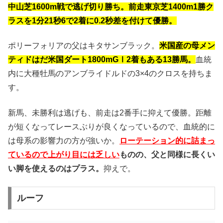
中山芝1600m戦で逃げ切り勝ち。前走東京芝1400m1勝ク
ラスを1分21秒6で2着に0.2秒差を付けて優勝。
ポリーフォリアの父はキタサンブラック。
米国産の母メン
ティドはだ米国ダート1800mGⅠ2着もある13勝馬。
血統
内に大種牡馬のアンブライドルドの3×4のクロスを持ちま
す。
新馬、未勝利は逃げも、前走は2番手に抑えて優勝。距離
が短くなってレースぶりが良くなっているので、血統的に
は母系の影響力の方が強いか。
ローテーション的に詰まっ
ているので上がり目には乏しい
ものの、父と同様に長くい
い脚を使えるのはプラス。
抑えで。
ルーフ