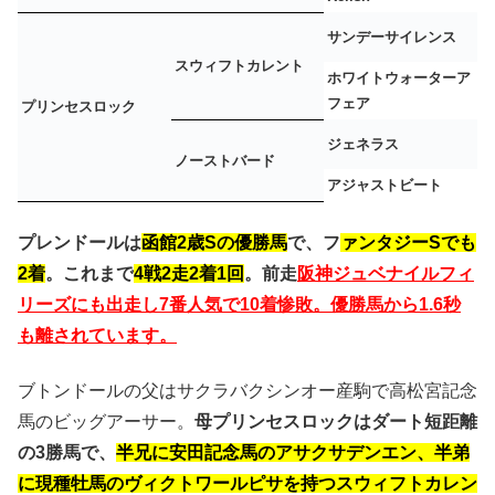
サンデーサイレンス
スウィフトカレント
ホワイトウォーターア
フェア
プリンセスロック
ジェネラス
ノーストバード
アジャストビート
プレンドールは
函館2歳Sの優勝馬
で、フ
ァンタジーSでも
2着
。これまで
4戦2走2着1回
。前走
阪神ジュベナイルフィ
リーズにも出走し7番人気で10着惨敗。優勝馬から1.6秒
も離されています。
ブトンドールの父はサクラバクシンオー産駒で高松宮記念
馬のビッグアーサー。
母プリンセスロックはダート短距離
の3勝馬で、
半兄に安田記念馬のアサクサデンエン、半弟
に現種牡馬のヴィクトワールピサを持つスウィフトカレン