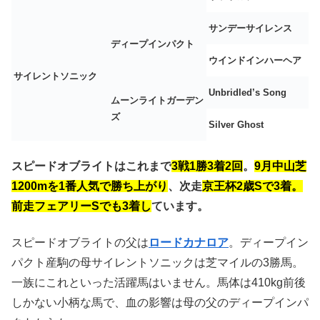
サンデーサイレンス
ディープインパクト
ウインドインハーヘア
サイレントソニック
Unbridled’s Song
ムーンライトガーデン
ズ
Silver Ghost
スピードオブライトはこれまで
3戦1勝3着2回
。
9月中山芝
1200mを1番人気で勝ち上がり
、次走
京王杯2歳Sで3着。
前走フェアリーSでも3着し
ています。
スピードオブライトの父は
ロードカナロア
。ディープイン
パクト産駒の母サイレントソニックは芝マイルの3勝馬。
一族にこれといった活躍馬はいません。馬体は410kg前後
しかない小柄な馬で、血の影響は母の父のディープインパ