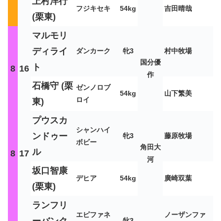
上村洋行
フジキセキ
54kg
吉田晴哉
(栗東)
マルモリ
ディライ
ダンカーク
牝3
村中牧場
国分優
ト
8
16
作
石橋守 (栗
ゼンノロブ
54kg
山下繁美
ロイ
東)
プウスカ
シャンハイ
ンドゥー
牝3
藤原牧場
ボビー
角田大
ル
8
17
河
坂口智康
デヒア
54kg
廣崎双葉
(栗東)
ランフリ
エピファネ
ノーザンファ
牝3