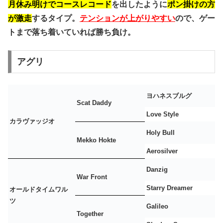
月休み明けでコースレコード
を出したように
ポン掛けの方
が激走
するタイプ。
テンションが上がりやすい
ので、ゲー
トまで落ち着いていれば勝ち負け。
アグリ
ヨハネスブルグ
Scat Daddy
Love Style
カラヴァッジオ
Holy Bull
Mekko Hokte
Aerosilver
Danzig
War Front
Starry Dreamer
オールドタイムワル
ツ
Galileo
Together