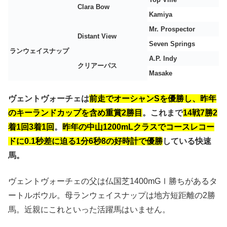
Clara Bow
Kamiya
Mr. Prospector
Distant View
Seven Springs
ランウェイスナップ
A.P. Indy
クリアーパス
Masake
ヴェントヴォーチェは
前走でオーシャンSを優勝し、昨年
のキーランドカップを含め重賞2勝目
。これまで
14戦7勝2
着1回3着1回
。
昨年の中山1200mLクラスでコースレコー
ドに0.1秒差に迫る1分6秒8の好時計で優勝
している快速
馬。
ヴェントヴォーチェの父は仏国芝1400mGⅠ勝ちがあるタ
ートルボウル。母ランウェイスナップは地方短距離の2勝
馬。近親にこれといった活躍馬はいません。