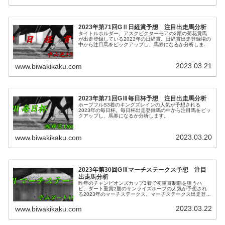
2023年第71回GⅡ日経賞予想 注目出走馬分析
タイトルホルダー、アスクビクターモアの2頭の菊花賞馬
が出走登録している2023年の日経賞。日経賞出走登録場の
中から注目馬をピックアップし、馬券になるか分析しま
す。
2023.03.21
www.biwakikaku.com
2023年第71回GⅢ毎日杯予想 注目出走馬分析
ホープフルS3着のキングズレインの人気が予想される
2023年の毎日杯。毎日杯出走登録馬の中から注目馬をピッ
クアップし、馬券になるか分析します。
2023.03.20
www.biwakikaku.com
2023年第30回GⅢマーチステークス予想 注目
出走馬分析
昨年のチャンピオンズカップ3着で初重賞制覇を狙うハ
ピ、ダート重賞2勝のサンライズホープの人気が予想され
る2023年のマーチステークス。マーチステークス出走登録
馬の中化から注目馬をピックアップし、馬券になるか分析
します。
2023.03.22
www.biwakikaku.com