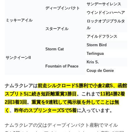
サンデーサイレンス
ディープインパクト
ウインドインハーヘア
ミッキーアイル
ロックオブジブラルタ
ル
スターアイル
アイルドフランス
Storm Bird
Storm Cat
Terlingua
サンクイーンII
Kris S.
Fountain of Peace
Coup de Genie
ナムラクレアは
前走シルクロードS勝利で小倉2歳S、函館
スプリトSに続き短距離重賞3勝目
。これまで
11戦4勝2着
2回3着3回
。
重賞を9連戦して掲示板を外してことは無
く
、
昨年のスプリンターズSで5着
に入っています。
ナムラクレアの父はディープインパクト産駒でマイル