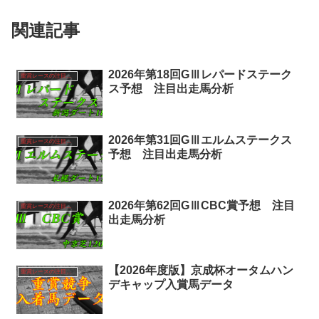
関連記事
2026年第18回GⅢレパードステーク
重賞レースの注目馬分析
ス予想 注目出走馬分析
2026年第31回GⅢエルムステークス
重賞レースの注目馬分析
予想 注目出走馬分析
2026年第62回GⅢCBC賞予想 注目
重賞レースの注目馬分析
出走馬分析
【2026年度版】京成杯オータムハン
重賞レースの注目馬分析
デキャップ入賞馬データ