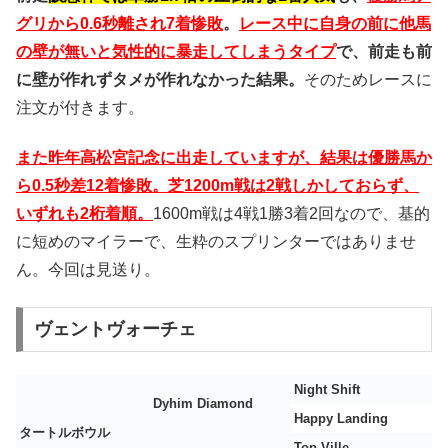
グリから0.6秒離され7着惨敗
。
レース中に自身の前に他馬
の壁が無いと気性的に暴走してしまうタイプ
で、前走も前
に壁が作れずタメが作れなかった結果。
そのためレースに
注文が付きます。
また昨年高松宮記念に出走していますが、結果は優勝馬か
ら0.5秒差12着惨敗。芝1200m戦は2戦しかしておらず、
いずれも2桁着順。
1600m戦は4戦1勝3着2回なので、基的
に短めのマイラーで、生粋のスプリンターではありませ
ん。今回は見送り。
ヴェントヴォーチェ
Night Shift
Dyhim Diamond
Happy Landing
タートルボウル
Top Ville