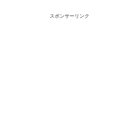
スポンサーリンク