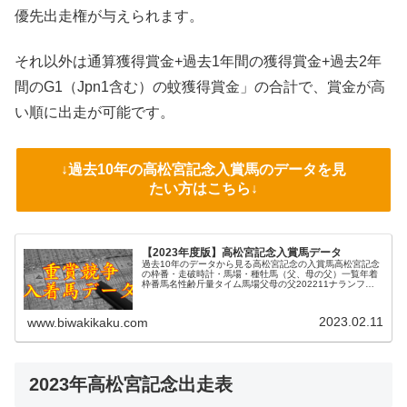
優先出走権が与えられます。
それ以外は通算獲得賞金+過去1年間の獲得賞金+過去2年
間のG1（Jpn1含む）の蚊獲得賞金」の合計で、賞金が高
い順に出走が可能です。
↓過去10年の高松宮記念入賞馬のデータを見
たい方はこちら↓
【2023年度版】高松宮記念入賞馬データ
過去10年のデータから見る高松宮記念の入賞馬高松宮記念
の枠番・走破時計・馬場・種牡馬（父、母の父）一覧年着
枠番馬名性齢斤量タイム馬場父母の父202211ナランフレ
グ牡657kg1.08.3重ゴールドアリュールブライアンズタイ
ム25ロータスラ...
2023.02.11
www.biwakikaku.com
2023年高松宮記念出走表