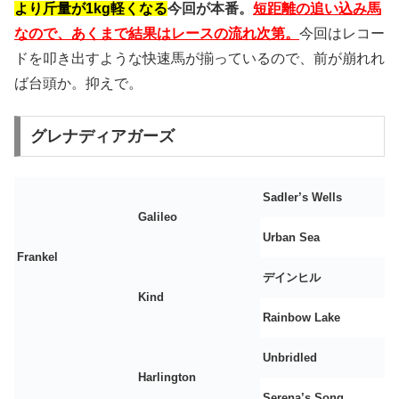
より斤量が1kg軽くなる
今回が本番。
短距離の追い込み馬
なので、あくまで結果はレースの流れ次第。
今回はレコー
ドを叩き出すような快速馬が揃っているので、前が崩れれ
ば台頭か。抑えで。
グレナディアガーズ
Sadler’s Wells
Galileo
Urban Sea
Frankel
デインヒル
Kind
Rainbow Lake
Unbridled
Harlington
Serena’s Song