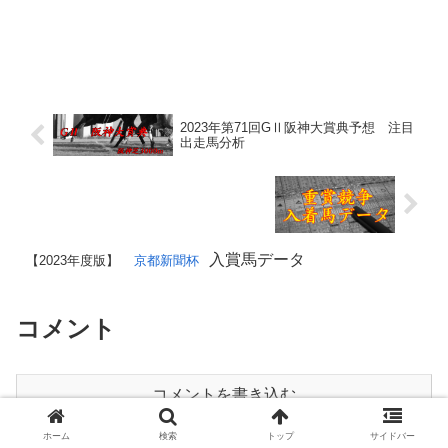
2023年第71回GⅡ阪神大賞典予想 注目
出走馬分析
入賞馬データ
【2023年度版】
京都新聞杯
コメント
コメントを書き込む
ホーム
検索
トップ
サイドバー