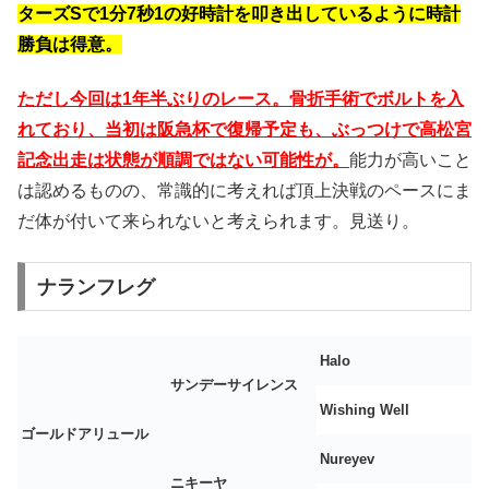
ターズSで1分7秒1の好時計を叩き出しているように時計
勝負は得意。
ただし今回は1年半ぶりのレース。骨折手術でボルトを入
れており、当初は阪急杯で復帰予定も、ぶっつけで高松宮
記念出走は状態が順調ではない可能性が。
能力が高いこと
は認めるものの、常識的に考えれば頂上決戦のペースにま
だ体が付いて来られないと考えられます。見送り。
ナランフレグ
Halo
サンデーサイレンス
Wishing Well
ゴールドアリュール
Nureyev
ニキーヤ