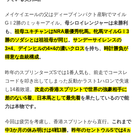
メイケイエールの父はディープインパクト産駒でマイル
GⅠ2勝のミッキーアイル。
母シロイレンジャーは未勝利
も、
祖母ユキチャンはNRA最優秀牝馬。牝馬マイルGⅠ3
勝のソダシとは祖祖母が同じ
。
サンデーサイレンスの
3×4、デインヒルの4×4の濃いクロス
を持ち、
時計勝負が
得意な血統構成
。
昨年のスプリンターズSでは1番人気も、前走でコースレ
コードを叩き出してしまった反動かラスト1ハロンで失速
し14着敗退。
次走の香港スプリントで世界の強豪相手に
差のない5着、日本馬として最先着
を果たしているので能
力は本物です。
今回は疲労を考慮し、香港スプリントから直行。
これまで
中3か月の休み明けは4戦3勝
。
昨年のセントウルSでは4ヵ