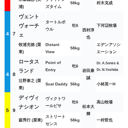
58kg
村木克成
浦)
ズタイム
ヴェント
タートルボ
ヴォーチ
牡6
下河辺牧場
ウル
西村淳
4
7
ェ
也
牧浦充徳 (栗
Distant
エデンアソシ
58kg
東)
View
エーション
ロータス
Point of
Dr. A.Sones &
牝6
Entry
Dr. N.Yoshida
ランド
岩田康
4
8
誠
辻野泰之 (栗
Scat Daddy
56kg
小林英一H
東)
ディヴィ
ヴィクトワ
牡6
高山牧場
ールピサ
ナシオン
松本大
5
9
輝
ストリート
森秀行 (栗東)
58kg
一村哲也
センス