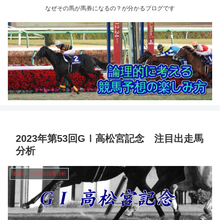
なぜその馬が馬券になるの？が分かるブログです
2023年第53回GⅠ高松宮記念 注目出走馬
分析
重賞レースの注目馬分析