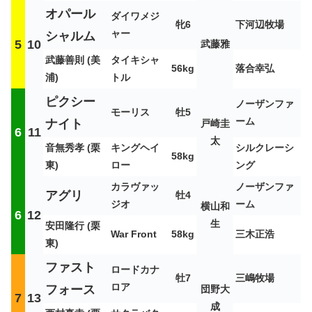
オパール
ダイワメジ
牝6
下河辺牧場
ャー
シャルム
5
10
武藤雅
武藤善則 (美
タイキシャ
56kg
落合幸弘
浦)
トル
ピクシー
ノーザンファ
モーリス
牡5
ーム
ナイト
戸崎圭
6
11
太
音無秀孝 (栗
キングヘイ
シルクレーシ
58kg
東)
ロー
ング
カラヴァッ
ノーザンファ
アグリ
牡4
ジオ
ーム
横山和
6
12
生
安田隆行 (栗
War Front
58kg
三木正浩
東)
ファスト
ロードカナ
牡7
三嶋牧場
ロア
フォース
団野大
7
13
成