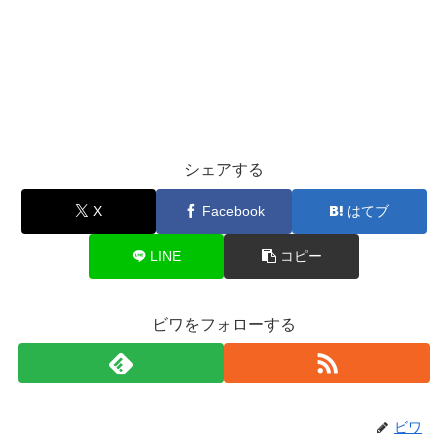
シェアする
X
Facebook
はてブ
LINE
コピー
ビワをフォローする
ビワ