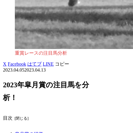
重賞レースの注目馬分析
X
Facebook
はてブ
LINE
コピー
2023.04.05
2023.04.13
2023年皐月賞の注目馬を分
析！
目次