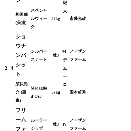
ン
紀
スペシャ
人
相沢郁
ルウィー
57kg
斎藤光政
(美浦)
ク
ショ
ウナ
シルバー
ノーザン
M.
ンバ
牡3
ステート
ファーム
デ
シッ
2
4
ム
ト
ー
須貝尚
ロ
Medaglia
介 (栗
57kg
国本哲秀
d’Oro
東)
フリ
ーム
ルーラー
ノーザン
牡3
D.
ファ
シップ
ファーム