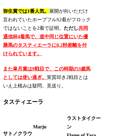
弥生賞では1番人気。
展開が向いただけ
言われていたホープフルS2着がフロック
ではないことを2着で証明。
ただし
共同
通信杯4着馬で、道中同じ位置にいた優
勝馬のタスティエーラに0.2秒差離を付
けられています。
また皐月賞は9戦目で、この時期の3歳馬
としては使い過ぎ。
実質叩き2戦目とは
いえ上積みは疑問。見送り。
タスティエーラ
ラストタイクー
Marju
ン
サトノクラウ
Flame of Tara