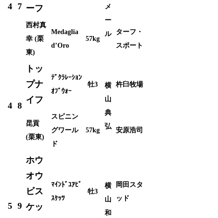
4
7
メ
ーフ
ー
西村真
Medaglia
ターフ・
ル
幸 (栗
57kg
d’Oro
スポート
東)
トッ
ﾃﾞｸﾗﾚｰｼｮﾝ
プナ
牡3
杵臼牧場
横
ｵﾌﾞｳｫｰ
イフ
山
4
8
典
スピニン
昆貢
弘
グワール
57kg
安原浩司
(栗東)
ド
ホウ
オウ
ﾏｲﾝﾄﾞﾕｱﾋﾞ
岡田スタ
横
ビス
牡3
ｽｹｯﾂ
ッド
山
5
9
ケッ
和