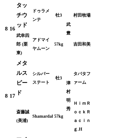
タッ
ドゥラメ
チウ
牡3
村田牧場
ンテ
ッド
武
8
16
豊
武幸四
アドマイ
郎 (栗
57kg
吉田和美
ヤムーン
東)
メタ
ルス
シルバー
タバタフ
牡3
ピー
ステート
ァーム
津
村
ド
8
17
明
ＨｉｍＲ
秀
斎藤誠
ｏｃｋＲ
Shamardal
57kg
(美浦)
ａｃｉｎ
ｇ.H