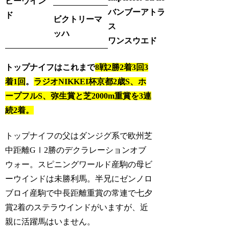
ビーウイン
バンブーアトラ
ド
ビクトリーマ
ス
ッハ
ワンスウエド
トップナイフはこれまで
8戦2勝2着3回3
着1回
。
ラジオNIKKEI杯京都2歳S、ホ
ープフルS、弥生賞と芝2000m重賞を3連
続2着。
トップナイフの父はダンジグ系で欧州芝
中距離GⅠ2勝のデクラレーションオブ
ウォー。スピニングワールド産駒の母ビ
ーウインドは未勝利馬。半兄にゼンノロ
ブロイ産駒で中長距離重賞の常連で七夕
賞2着のステラウインドがいますが、近
親に活躍馬はいません。