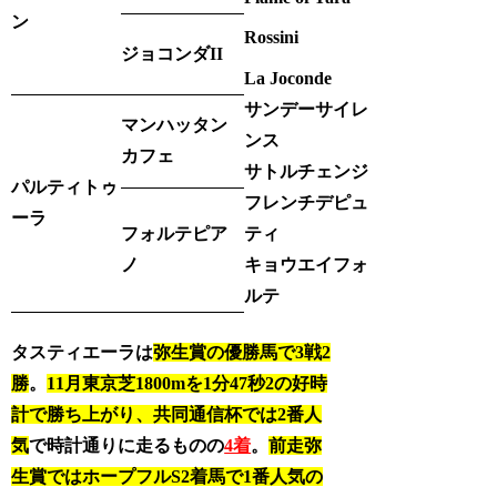
ン
Rossini
ジョコンダII
La Joconde
サンデーサイレ
マンハッタン
ンス
カフェ
サトルチェンジ
パルティトゥ
フレンチデピュ
ーラ
フォルテピア
ティ
ノ
キョウエイフォ
ルテ
タスティエーラは
弥生賞の優勝馬で3戦2
勝
。
11月東京芝1800mを1分47秒2の好時
計で勝ち上がり、共同通信杯では2番人
気
で時計通りに走るものの
4着
。
前走弥
生賞ではホープフルS2着馬で1番人気の