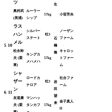
ツ
生
奥村武
ルーラー
57kg
小笹芳央
(美浦)
シップ
ラス
シルバー
ノーザン
ハン
牡3
ステート
ファーム
石
メル
5
10
橋
松永幹
キャロッ
脩
キングカ
夫 (栗
57kg
トファー
メハメハ
東)
ム
シャ
ロードカ
社台ファ
ザー
牡3
岩
ナロア
ーム
ン
田
6
11
望
友道康
マンハッ
金子真人
来
夫 (栗
タンカフ
57kg
H
東)
ェ