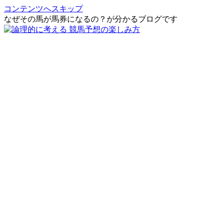
コンテンツへスキップ
なぜその馬が馬券になるの？が分かるブログです