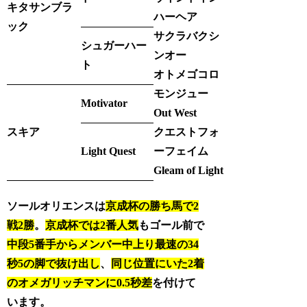
キタサンブラ
ハーヘア
ック
サクラバクシ
シュガーハー
ンオー
ト
オトメゴコロ
モンジュー
Motivator
Out West
スキア
クエストフォ
Light Quest
ーフェイム
Gleam of Light
ソールオリエンスは
京成杯の勝ち馬で2
戦2勝
。
京成杯では2番人気
もゴール前で
中段5番手からメンバー中上り最速の34
秒5の脚で抜け出し
、
同じ位置にいた2着
のオメガリッチマンに0.5秒差
を付けて
います。