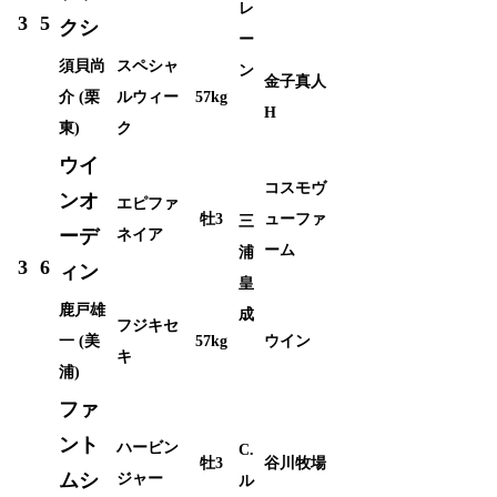
レ
3
5
クシ
ー
須貝尚
スペシャ
ン
金子真人
介 (栗
ルウィー
57kg
H
東)
ク
ウイ
コスモヴ
ンオ
エピファ
牡3
ューファ
三
ーデ
ネイア
ーム
浦
3
6
ィン
皇
鹿戸雄
成
フジキセ
一 (美
57kg
ウイン
キ
浦)
ファ
ント
ハービン
C.
牡3
谷川牧場
ムシ
ジャー
ル