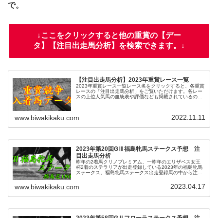
で。
↓ここをクリックすると他の重賞の【デー
タ】【注目出走馬分析】を検索できます。↓
【注目出走馬分析】2023年重賞レース一覧
2023年重賞レース一覧レース名をクリックすると、各重賞
レースの「注目出走馬分析」をご覧いただけます。各レー
スの上位人気馬の血統表や評価なども掲載されているの
で、過去のレースと比較する際にお役立てください。また
レース名の脇のDをクリックする...
2022.11.11
www.biwakikaku.com
2023年第20回GⅢ福島牝馬ステークス予想 注
目出走馬分析
昨年の2着馬クリノプレミアム、一昨年のエリザベス女王
杯2着のステラリアが出走登録している2023年の福島牝馬
ステークス。福島牝馬ステークス出走登録馬の中から注目
馬をピックアップし馬券になるか分析します。
2023.04.17
www.biwakikaku.com