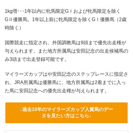
1kg増･･･1年以内に牝馬限定GⅠおよび牝馬限定を除く
GⅡ優勝馬。1年以上前に牝馬限定を除くGⅠ優勝馬（2歳
時除く）
国際競走に指定され、外国調教馬は9頭まで優先出走権が
与えられます。また地方所属馬は安田記念の出走候補馬の
み3頭まで出走登録可能です。
マイラーズカップはや安田記念のステップレースに指定さ
れ、JRA所属馬は優勝馬に、地方所属馬は2着までに入っ
た馬に安田記念への優先出走権が与えられます。
↓過去10年のマイラーズカップ入賞馬のデー
タを見たい方はこちら↓