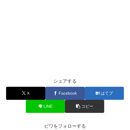
シェアする
X
Facebook
はてブ
LINE
コピー
ビワをフォローする