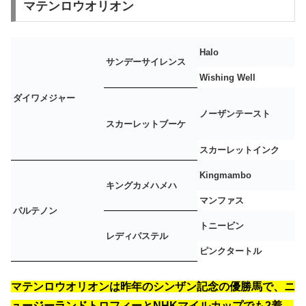
マテンロウオリオン
Halo
サンデーサイレンス
Wishing Well
ダイワメジャー
ノーザンテースト
スカーレットブーケ
スカーレットインク
Kingmambo
キングカメハメハ
マンファス
パルテノン
トニービン
レディパステル
ピンクタートル
マテンロウオリオンは昨年のシンザン記念の優勝馬で、ニ
ュージーランドトロフィーとNHKマイルカップでも2着。