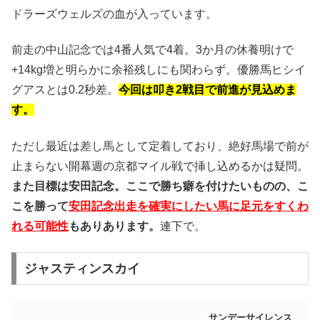
ドラーズウェルズの血が入っています。
前走の中山記念では4番人気で4着。3か月の休養明けで
+14kg増と明らかに余裕残しにも関わらず。優勝馬ヒシイ
グアスとは0.2秒差。
今回は叩き2戦目で前進が見込めま
す。
ただし最近は差し馬として定着しており、絶好馬場で前が
止まらない開幕週の京都マイル戦で挿し込めるかは疑問。
また目標は安田記念。ここで勝ち癖を付けたいものの、こ
こを勝って
安田記念出走を確実にしたい馬に足元をすくわ
れる可能性
もありあります。
連下で。
ジャスティンスカイ
サンデーサイレンス