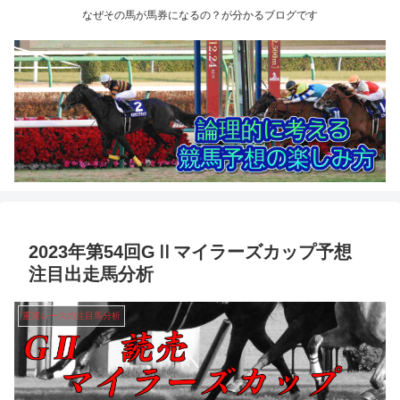
なぜその馬が馬券になるの？が分かるブログです
2023年第54回GⅡマイラーズカップ予想
注目出走馬分析
重賞レースの注目馬分析