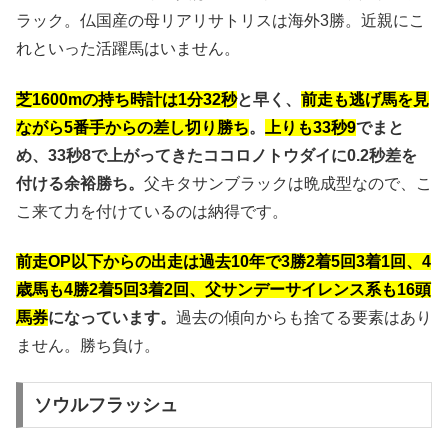
ラック。仏国産の母リアリサトリスは海外3勝。近親にこ
れといった活躍馬はいません。
芝1600mの持ち時計は1分32秒
と早く、
前走も逃げ馬を見
ながら5番手からの差し切り勝ち
。
上りも33秒9
でまと
め、33秒8で上がってきたココロノトウダイに0.2秒差を
付ける余裕勝ち。
父キタサンブラックは晩成型なので、こ
こ来て力を付けているのは納得です。
前走OP以下からの出走は過去10年で3勝2着5回3着1回、4
歳馬も4勝2着5回3着2回、父サンデーサイレンス系も16頭
馬券
になっています。
過去の傾向からも捨てる要素はあり
ません。勝ち負け。
ソウルフラッシュ