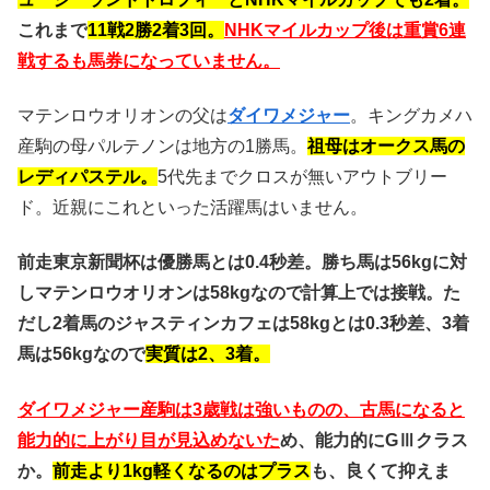
これまで
11戦2勝2着3回。
NHKマイルカップ後は重賞6連
戦するも馬券になっていません。
マテンロウオリオンの父は
ダイワメジャー
。キングカメハ
産駒の母パルテノンは地方の1勝馬。
祖母はオークス馬の
レディパステル。
5代先までクロスが無いアウトブリー
ド。近親にこれといった活躍馬はいません。
前走東京新聞杯は優勝馬とは0.4秒差。勝ち馬は56kgに対
しマテンロウオリオンは58kgなので計算上では接戦。た
だし2着馬のジャスティンカフェは58kgとは0.3秒差、3着
馬は56kgなので
実質は2、3着。
ダイワメジャー産駒は3歳戦は強いものの、古馬になると
能力的に上がり目が見込めないた
め、能力的にGⅢクラス
か。
前走より1kg軽くなるのはプラス
も、良くて抑えま