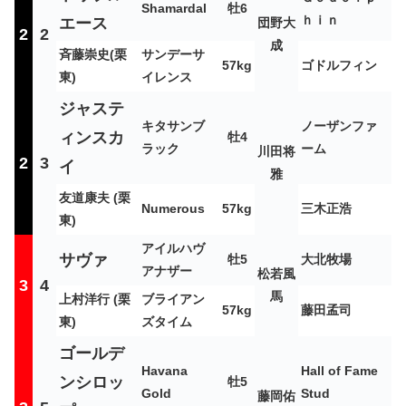
Shamardal
牡6
ｈｉｎ
エース
団野大
2
2
成
斉藤崇史(栗
サンデーサ
57kg
ゴドルフィン
東)
イレンス
ジャステ
キタサンブ
ノーザンファ
ィンスカ
牡4
ラック
ーム
川田将
2
3
イ
雅
友道康夫 (栗
Numerous
57kg
三木正浩
東)
アイルハヴ
サヴァ
牡5
大北牧場
アナザー
松若風
3
4
馬
上村洋行 (栗
ブライアン
57kg
藤田孟司
東)
ズタイム
ゴールデ
Havana
Hall of Fame
ンシロッ
牡5
Gold
Stud
藤岡佑