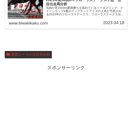
2023年第58回GⅡフローラステークス予想 注
目出走馬分析
兄姉が芝2000m重賞勝ちを収めているソーダズリング、ク
イーンカップ4着のイングランドアイズの人気が予想され
る2023年のフローラステークス。フローラステークス出走
登録馬の中から注目馬をピックアップし馬券になるか分析
します。
2023.04.18
www.biwakikaku.com
重賞レースの注目馬分析
スポンサーリンク