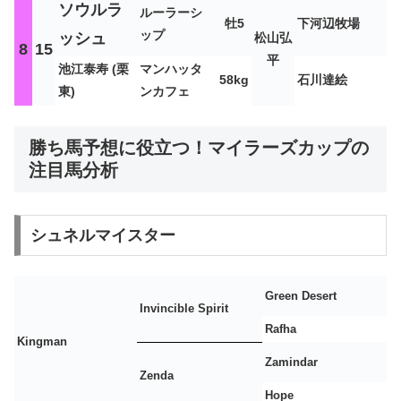
ソウルラ
ルーラーシ
牡5
下河辺牧場
ップ
ッシュ
松山弘
8
15
平
池江泰寿 (栗
マンハッタ
58kg
石川達絵
東)
ンカフェ
勝ち馬予想に役立つ！マイラーズカップの
注目馬分析
シュネルマイスター
Green Desert
Invincible Spirit
Rafha
Kingman
Zamindar
Zenda
Hope