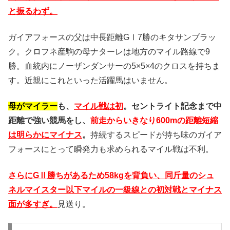
と振るわず。
ガイアフォースの父は中長距離GⅠ7勝のキタサンブラッ
ク。クロフネ産駒の母ナターレは地方のマイル路線で9
勝。血統内にノーザンダンサーの5×5×4のクロスを持ちま
す。近親にこれといった活躍馬はいません。
母がマイラー
も、
マイル戦は初
。セントライト記念まで中
距離で強い競馬をし、
前走からいきなり600mの距離短縮
は明らかにマイナス
。
持続するスピードが持ち味のガイア
フォースにとって瞬発力も求められるマイル戦は不利。
さらにGⅡ勝ちがあるため58kgを背負い、同斤量のシュ
ネルマイスター以下マイルの一級線との初対戦とマイナス
面が多すぎ。
見送り。