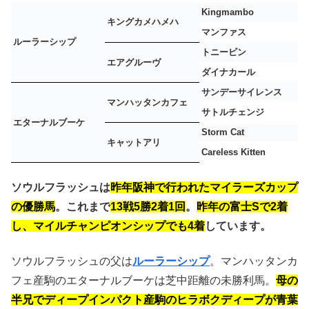
Kingmambo
キングカメハメハ
マンファス
ルーラーシップ
トニービン
エアグルーヴ
ダイナカール
サンデーサイレンス
マンハッタンカフェ
サトルチェンジ
エターナルブーケ
Storm Cat
キャットアリ
Careless Kitten
ソウルフラッシュは
昨年阪神で行われたマイラーズカップ
の優勝馬
。これまで
13戦5勝2着1回
。
昨年の富士Sで2着
し、マイルチャンピオンシップでも4着
しています。
ソウルフラッシュの父は
ルーラーシップ
。マンハッタンカ
フェ産駒のエターナルブーケは芝中距離の未勝利馬。
母の
半兄でディープインパクト産駒のヒラボクディープが青葉