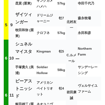
キングカメ
昆貢 (栗東)
57kg
寺田千代乃
ハメハ
ザイツィ
ドリームジ
牡7
森永牧場
ャーニー
ンガー
北村友
5
9
一
牧田和弥 (栗
クロフネ
57kg
永田和彦
東)
シュネル
Northern
マイスタ
Kingman
牡5
Farm
C.ルメ
6
10
ー
ール
手塚貴久 (美
Soldier
サンデーレー
58kg
浦)
Hollow
シング
ビーアス
アメリカン
ヴェルサイユ
トニッシ
ペイトリオ
牡4
ファーム
岩田康
ット
6
11
ド
誠
飯田雄三 (栗
ネオユニヴ