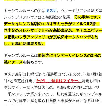
ギャンブルルームの父は
キズナ
。ヴァーミリアン産駒の母
シャンデリアハウスは芝短距離の4勝馬。
母の半姉にサン
デーサイレンス産駒のエガオヲミセテがマイルGⅡ2勝、
同半兄のオレハマッテルゼが高松宮記念、ネオユニヴァー
ス産駒のフラアンジェリコが京成杯オータムハンデを制
し、近親に活躍馬多数。
ギャンブルルームは
血統内にサンデーサイレンスの3×4の
濃いクロス
を持ちます。
キズナ産駒は札幌2歳Sで優勝歴はないものの、2着1回3着
1回と洋芝は好走。
ただし、母系はマイラー。
前走も切れ
味はマイラーならではのもの。札幌2歳Sの勝ち馬はパワ
ー系かスタミナ系が多いので、切れ味重視のギャンブルル
ームでは洋芝に脚を取られ自慢の末脚が不発になる可能性