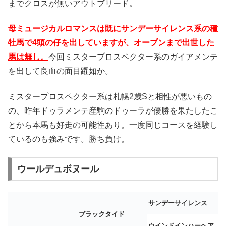
までクロスが無いアウトブリード。
母ミュージカルロマンスは既にサンデーサイレンス系の種
牡馬で4頭の仔を出していますが、オープンまで出世した
馬は無し。
今回ミスタープロスペクター系のガイアメンテ
を出して良血の面目躍如か。
ミスタープロスペクター系は札幌2歳Sと相性が悪いもの
の、昨年ドゥラメンテ産駒のドゥーラが優勝を果たしたこ
とから本馬も好走の可能性あり。一度同じコースを経験し
ているのも強みです。勝ち負け。
ウールデュボヌール
サンデーサイレンス
ブラックタイド
ウインドインハーヘア