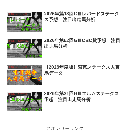
2026年第18回GⅢレパードステーク
重賞レースの注目馬分析
ス予想 注目出走馬分析
2026年第62回GⅢCBC賞予想 注目
重賞レースの注目馬分析
出走馬分析
【2026年度版】紫苑ステークス入賞
重賞レースの注目馬分析
馬データ
2026年第31回GⅢエルムステークス
重賞レースの注目馬分析
予想 注目出走馬分析
スポンサーリンク