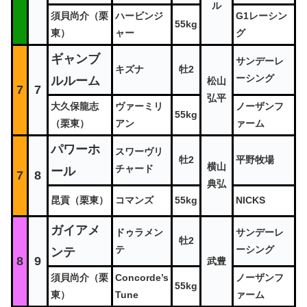
ル
須貝尚介（栗
ハービンジ
G1レーシン
55kg
東）
ャー
グ
ギャンブ
サンデーレ
キズナ
牡2
ーシング
ルルーム
松山
7
7
弘平
大久保龍志
ヴァーミリ
ノーザンフ
55kg
（栗東）
アン
ァーム
パワーホ
スワーヴリ
牡2
平野牧場
横山
チャード
ール
7
8
典弘
昆貢（栗東）
コマンズ
55kg
NICKS
ガイアメ
ドゥラメン
サンデーレ
牡2
テ
ーシング
ンテ
8
9
武豊
須貝尚介（栗
Concorde’s
ノーザンフ
55kg
東）
Tune
ァーム