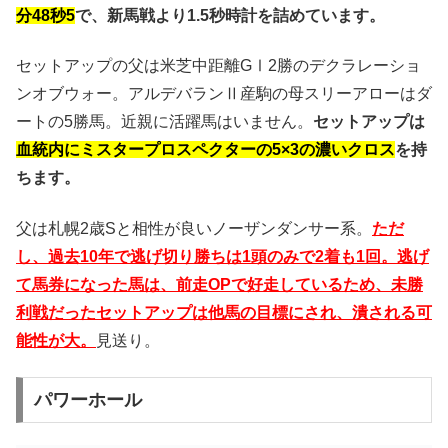
分48秒5
で、新馬戦より1.5秒時計を詰めています。
セットアップの父は米芝中距離GⅠ2勝のデクラレーショ
ンオブウォー。アルデバランⅡ産駒の母スリーアローはダ
ートの5勝馬。近親に活躍馬はいません。
セットアップは
血統内にミスタープロスペクターの5×3の濃いクロス
を持
ちます。
父は札幌2歳Sと相性が良いノーザンダンサー系。
ただ
し、過去10年で逃げ切り勝ちは1頭のみで2着も1回。逃げ
て馬券になった馬は、前走OPで好走しているため、未勝
利戦だったセットアップは他馬の目標にされ、潰される可
能性が大。
見送り。
パワーホール