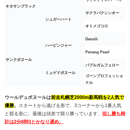
キタサンブラック
サクラバクシンオー
シュガーハート
オトメゴコロ
Dansili
ハービンジャー
Penang Pearl
サンクボヌール
バブルガムフェロー
ミュゲドボヌール
ゴーンプロフェッショ
ナル
ウールデュボヌールは
前走札幌芝2000m新馬戦を2人気で
優勝
。
スタートから逃げる形で、3コーナーから1番人気
と競る形に。最後は頭差で競り勝っています。
但し勝ち時
計は2分8秒3とかなり遅め。