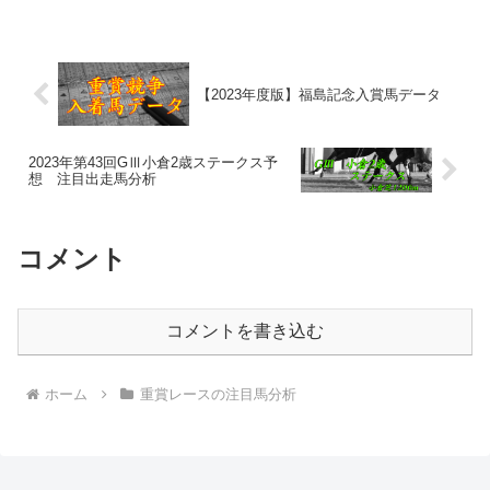
【2023年度版】福島記念入賞馬データ
2023年第43回GⅢ小倉2歳ステークス予
想 注目出走馬分析
コメント
コメントを書き込む
ホーム
重賞レースの注目馬分析