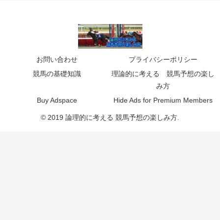
お問い合わせ
プライバシーポリシー
競馬の基礎知識
理論的に考える 競馬予想の楽し
み方
Buy Adspace
Hide Ads for Premium Members
© 2019 論理的に考える 競馬予想の楽しみ方.