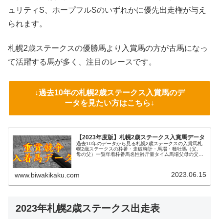
ュリティS、ホープフルSのいずれかに優先出走権が与え
られます。
札幌2歳ステークスの優勝馬より入賞馬の方が古馬になっ
て活躍する馬が多く、注目のレースです。
↓過去10年の札幌2歳ステークス入賞馬のデ
ータを見たい方はこちら↓
【2023年度版】札幌2歳ステークス入賞馬データ
過去10年のデータから見る札幌2歳ステークスの入賞馬札
幌2歳ステークスの枠番・走破時計・馬場・種牡馬（父、
母の父）一覧年着枠番馬名性齢斤量タイム馬場父母の父
202217ドゥーラ牝254kg1.50.0良ドゥラメンテキングヘイ
ロー28ドゥアイ...
2023.06.15
www.biwakikaku.com
2023年札幌2歳ステークス出走表