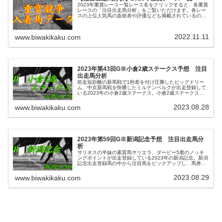
2023年重賞レース一覧レース名をクリックすると、各重賞
レースの「注目出走馬分析」をご覧いただけます。各レー
スの上位人気馬の血統表や評価なども掲載されているの
で、過去のレースと比較する際にお役立てください。また
レース名の脇のDをクリックする...
2022.11.11
www.biwakikaku.com
2023年第43回GⅢ小倉2歳ステークス予想 注目
出走馬分析
前走短距離の新馬戦で1秒差を付け圧勝したビッグドリー
ム、中京新馬戦を快勝したミルテンベルクが出走登録して
いる2023年の小倉2歳ステークス。小倉2歳ステークス出
走登録馬の中から注目馬をピックアップし、馬券になるか
分析します。
2023.08.28
www.biwakikaku.com
2023年第59回GⅢ新潟記念予想 注目出走馬分
析
サリオスの半妹の素質馬サリエラ、ダービー5着のノッキ
ングポイントが出走登録している2023年の新潟記念。新潟
記念出走登録馬の中から注目馬をピックアップし、馬券に
なるか分析します。
2023.08.29
www.biwakikaku.com