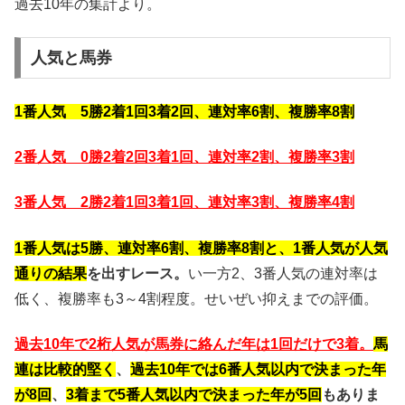
過去10年の集計より。
人気と馬券
1番人気 5勝2着1回3着2回、連対率6割、複勝率8割
2番人気 0勝2着2回3着1回、連対率2割、複勝率3割
3番人気 2勝2着1回3着1回、連対率3割、複勝率4割
1番人気は5勝、連対率6割、複勝率8割と、1番人気が人気
通りの結果
を出すレース。
い一方2、3番人気の連対率は
低く、複勝率も3～4割程度。せいぜい抑えまでの評価。
過去10年で2桁人気が馬券に絡んだ年は1回だけで3着。
馬
連は比較的堅く
、
過去10年では6番人気以内で決まった年
が8回
、
3着まで5番人気以内で決まった年が5回
もありま