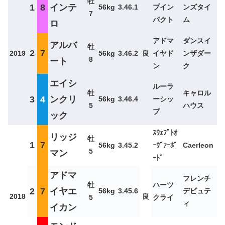
牡
1
8
インテ
56kg
3.46.1
プイン
ンズタイ
7
パクト
ム
ロ
アドマ
ダンスイ
アルバ
牡
2
7
2019
56kg
3.46.2
良
イヤド
ンザダー
8
ート
ン
ク
エイシ
ルーラ
牡
キャロル
3
4
ンクリ
56kg
3.46.4
ーシッ
5
ハウス
プ
ック
ｽｳｪﾌﾟﾄｵ
リッジ
牡
1
7
56kg
3.45.2
ｰｳﾞｧｰﾎﾞ
Caerleon
5
マン
ｰﾄﾞ
アドマ
フレンチ
牡
ハーツ
2
7
イヤエ
56kg
3.45.6
デピュテ
2018
良
5
クライ
ィ
イカン