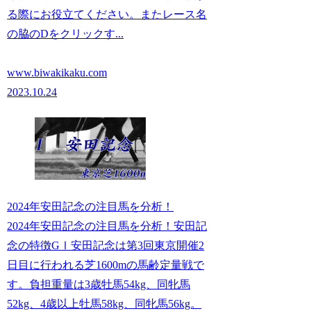
る際にお役立てください。またレース名
の脇のDをクリックす...
www.biwakikaku.com
2023.10.24
2024年安田記念の注目馬を分析！
2024年安田記念の注目馬を分析！安田記
念の特徴GⅠ安田記念は第3回東京開催2
日目に行われる芝1600mの馬齢定量戦で
す。負担重量は3歳牡馬54kg、同牝馬
52kg、4歳以上牡馬58kg、同牝馬56kg。