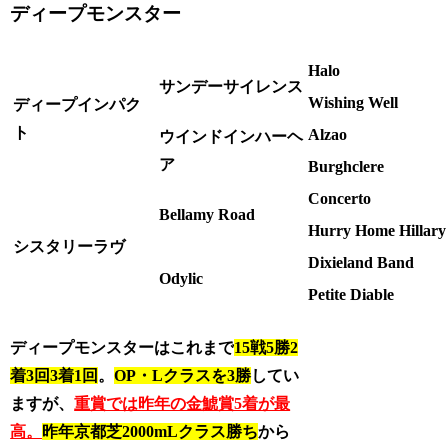
ディープモンスター
Halo
サンデーサイレンス
Wishing Well
ディープインパク
ト
Alzao
ウインドインハーヘ
ア
Burghclere
Concerto
Bellamy Road
Hurry Home Hillary
シスタリーラヴ
Dixieland Band
Odylic
Petite Diable
ディープモンスターはこれまで
15戦5勝2
着3回3着1回
。
OP・Lクラスを3勝
してい
ますが、
重賞では昨年の金鯱賞5着が最
高。
昨年京都芝2000mLクラス勝ち
から