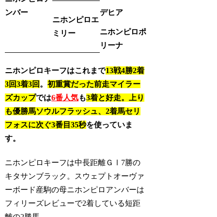
ンバー
デヒア
ニホンピロエ
ニホンピロポ
ミリー
リーナ
ニホンピロキーフはこれまで
13戦4勝2着
3回3着3回
。
初重賞だった前走マイラー
ズカップ
では
6番人気
も
3着と好走。上り
も優勝馬ソウルフラッシュ、2着馬セリ
フォスに次ぐ3番目35秒
を使っていま
す。
ニホンピロキーフは中長距離ＧⅠ7勝の
キタサンブラック。スウェプトオーヴァ
ーボード産駒の母ニホンピロアンバーは
フィリーズレビューで2着している短距
離の2勝馬。