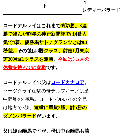
ィ
ト
レディーバラード
ロードデルレイはこれまで
6戦5勝。3連
勝で臨んだ昨年の神戸新聞杯では4番人
気で4着、優勝馬サトノグランツとは0.1
秒差。
その後は3
勝クラス、前走1月東京
芝2000mLクラスを連勝
。
今回は5ヵ月の
休養を挟んでの参戦
です。
ロードデルレイの父は
ロードカナロア
。
ハーツクライ産駒の母デルフィーノは芝
中距離の4勝馬。ロードデルレイの全兄
は地方で3勝。
遠縁に重賞2勝、計5勝の
ダノンバラード
がいます。
父は短距離馬ですが、母は中距離馬も勝