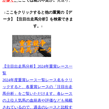
が多く
、
ここでは能力不足か。
見送り。
↓ここをクリックすると他の重賞の【デ
ータ】【注目出走馬分析】を検索できま
す。↓
【注目出走馬分析】2024年重賞レース一
覧
2024年度重賞レース一覧レース名をクリ
ックすると、各重賞レースの「注目出走
馬分析」をご覧いただけます。各レース
の上位人気馬の血統表や評価なども掲載
されているので、過去のレースと比較す