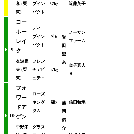
孝 (栗
プイン
57kg
近藤英子
東)
パクト
ヨー
ディー
ホー
ノーザン
プイン
牡6
岩
レイ
ファーム
パクト
田
6
9
ク
望
友道康
フレン
来
金子真人
夫 (栗
チデピ
57kg
Ｈ
東)
ュティ
フォ
ローズ
ワー
キング
騙7
信田牧場
藤
ドア
ダム
岡
6
10
ゲン
佑
中野栄
グラス
介