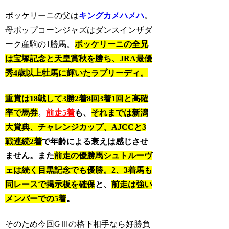
ポッケリーニの父は
キングカメハメハ
。
母ポップコーンジャズはダンスインザダ
ーク産駒の1勝馬。
ポッケリーニの全兄
は宝塚記念と天皇賞秋を勝ち、JRA最優
秀4歳以上牡馬に輝いたラブリーディ。
重賞は18戦して3勝2着8回3着1回と高確
率で馬券
。
前走5着
も、
それまでは新潟
大賞典、チャレンジカップ、AJCCと3
戦連続2着
で年齢による衰えは感じさせ
ません。また
前走の優勝馬シュトルーヴ
ェは続く目黒記念でも優勝。2、3着馬も
同レースで掲示板を確保
と、
前走は強い
メンバーでの5着
。
そのため今回GⅢの格下相手なら好勝負