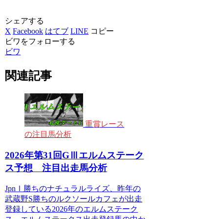
シェアする
X
Facebook
はてブ
LINE
コピー
ビワをフォローする
ビワ
関連記事
重賞レース
の注目馬分析
2026年第31回GⅢエルムステーク
ス予想 注目出走馬分析
JpnⅠ勝ちのナチュラルライズ、昨年の
武蔵野S勝ちのルクソールカフェが出走
登録している2026年のエルムステーク