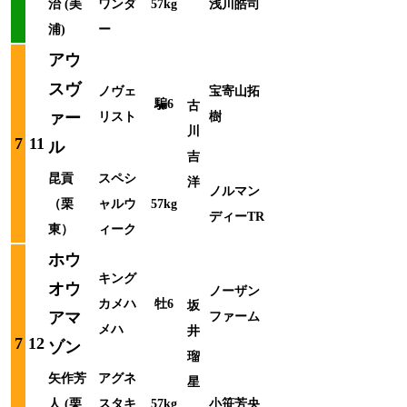
治 (美
ワンダ
57kg
浅川皓司
浦)
ー
アウ
スヴ
ノヴェ
宝寄山拓
騙6
古
ァー
リスト
樹
川
7
11
ル
吉
昆貢
スペシ
洋
ノルマン
（栗
ャルウ
57kg
ディーTR
東）
ィーク
ホウ
キング
オウ
ノーザン
カメハ
牡6
坂
アマ
ファーム
メハ
井
7
12
ゾン
瑠
矢作芳
アグネ
星
人 (栗
スタキ
57kg
小笹芳央