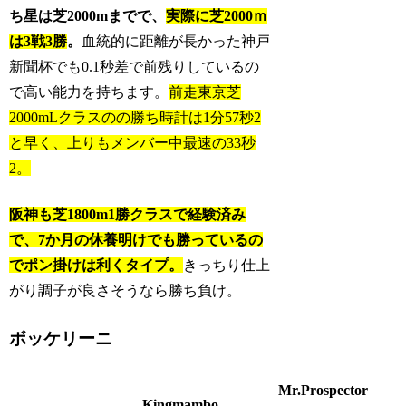
ち星は芝2000mまでで、
実際に芝2000ｍ
は3戦3勝
。
血統的に距離が長かった神戸
新聞杯でも0.1秒差で前残りしているの
で高い能力を持ちます。
前走東京芝
2000mLクラスのの勝ち時計は1分57秒2
と早く、上りもメンバー中最速の33秒
2。
阪神も芝1800m1勝クラスで経験済み
で、7か月の休養明けでも勝っているの
でポン掛けは利くタイプ。
きっちり仕上
がり調子が良さそうなら勝ち負け。
ボッケリーニ
Mr.Prospector
Kingmambo