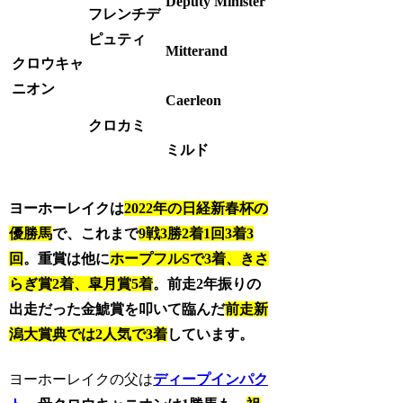
Deputy Minister
フレンチデ
ピュティ
Mitterand
クロウキャ
ニオン
Caerleon
クロカミ
ミルド
ヨーホーレイクは
2022年の日経新春杯の
優勝馬
で、これまで
9戦3勝2着1回3着3
回
。重賞は他に
ホープフルSで3着、きさ
らぎ賞2着、皐月賞5着
。前走2年振りの
出走だった金鯱賞を叩いて臨んだ
前走新
潟大賞典では2人気で3着
しています。
ヨーホーレイクの父は
ディープインパク