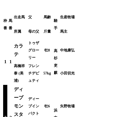
出走馬
父
馬齢
生産牧場
枠
馬
騎
番
番
手
所属
母の父
斤量
馬主
トゥザ
カラ
グロー
牡8
中地康弘
高
テ
リー
杉
1
1
吏
高橋祥
フレン
麒
泰 (美
チデピ
57kg
小田切光
浦)
ュティ
ディ
ープ
ディー
モン
プイン
牡6
矢野牧場
浜
パクト
スタ