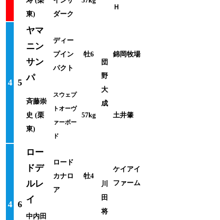
寿 (栗
インザ
57kg
Ｈ
東)
ダーク
ヤマ
ディー
ニン
プイン
牡6
錦岡牧場
サン
団
パクト
野
パ
4
5
大
スウェプ
斉藤崇
成
トオーヴ
史 (栗
57kg
土井肇
ァーボー
東)
ド
ロー
ロード
ドデ
ケイアイ
カナロ
牡4
ルレ
ファーム
川
ア
田
イ
4
6
将
中内田