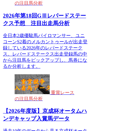
の注目馬分析
2026年第18回GⅢレパードステー
クス予想 注目出走馬分析
全日本2歳優駿馬パイロマンサー、ユニ
コーンS2着のメルカントゥールが出走登
録している2026年のレパードステーク
ス。レパードステークス出走登録馬の中
から注目馬をピックアップし、馬券にな
るか分析します。
重賞レース
の注目馬分析
【2026年度版】京成杯オータムハ
ンデキャップ入賞馬データ
過去10年のデータから見る京成杯オータ