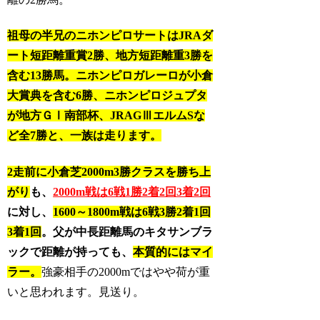
祖母の半兄のニホンピロサートはJRAダ
ート短距離重賞2勝、地方短距離重3勝を
含む13勝馬。ニホンピロガレーロが小倉
大賞典を含む6勝、ニホンピロジュプタ
が地方ＧⅠ南部杯、JRAGⅢエルムSな
ど全7勝と、一族は走ります。
2走前に小倉芝2000m3勝クラスを勝ち上
がり
も、
2000m戦は6戦1勝2着2回3着2回
に対し、
1600～1800m戦は6戦3勝2着1回
3着1回
。父が中長距離馬のキタサンブラ
ックで距離が持っても、
本質的にはマイ
ラー。
強豪相手の2000mではやや荷が重
いと思われます。見送り。