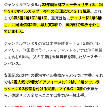
ジャンタルマンタルは
23年朝日杯フューチュリティS、24
年NHKマイルカップ、今年の安田記念とGⅠ3勝馬
。これ
まで
8戦5勝2着1回3着1回
。重賞は他に
デイリー杯2歳S勝
ち、共同通信杯2着、皐月賞3着
で、
国内戦で馬券を外し
ていません
。
ジャンタルマンタルの父は米中距離ダートGⅠ2勝のパレ
スマリス。米国産の母インディアマントゥアナは米GⅢ勝
ちを含む6勝馬。
父の半弟は天皇賞春を制したジャスティ
ンパレス。
安田記念は昨年の香港マイル惨敗からぶっつけ本番。それ
でも
2番人気で2着ガイアフォースに0.2秒、3着ソウルラ
ッシュに0.3秒差を付ける完勝。マイルGⅠ3勝
の実績か
ら、体調さえ万全ならここでは能力が一枚上手。