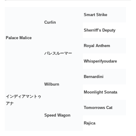
Smart Strike
Curlin
Sherriff’s Deputy
Palace Malice
Royal Anthem
パレスルーマー
Whisperifyoudare
Bernardini
Wilburn
Moonlight Sonata
インディアマントゥ
アナ
Tomorrows Cat
Speed Wagon
Rajica