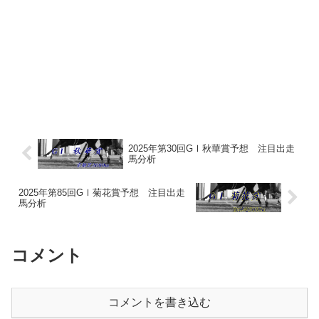
2025年第30回GⅠ秋華賞予想 注目出走
馬分析
2025年第85回GⅠ菊花賞予想 注目出走
馬分析
コメント
コメントを書き込む