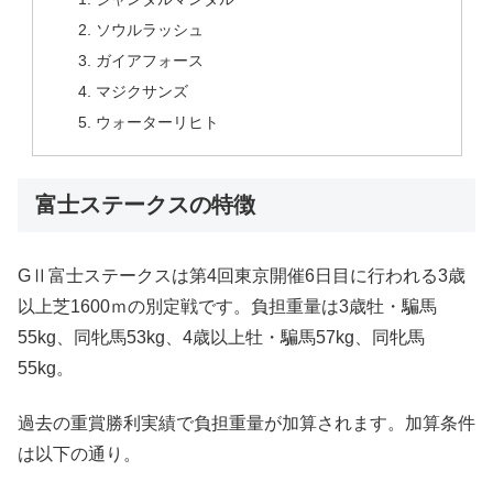
ソウルラッシュ
ガイアフォース
マジクサンズ
ウォーターリヒト
富士ステークスの特徴
GⅡ富士ステークスは第4回東京開催6日目に行われる3歳
以上芝1600ｍの別定戦です。負担重量は3歳牡・騙馬
55kg、同牝馬53kg、4歳以上牡・騙馬57kg、同牝馬
55kg。
過去の重賞勝利実績で負担重量が加算されます。加算条件
は以下の通り。