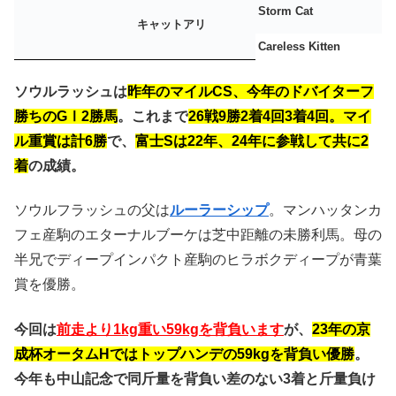
Storm Cat
キャットアリ
Careless Kitten
ソウルラッシュは
昨年のマイルCS、今年のドバイターフ
勝ちのGⅠ2勝馬
。これまで
26戦9勝2着4回3着4回。マイ
ル重賞は計6勝
で、
富士Sは22年、24年に参戦して共に2
着
の成績。
ソウルフラッシュの父は
ルーラーシップ
。マンハッタンカ
フェ産駒のエターナルブーケは芝中距離の未勝利馬。母の
半兄でディープインパクト産駒のヒラボクディープが青葉
賞を優勝。
今回は
前走より1kg重い59kgを背負います
が、
23年の京
成杯オータムHではトップハンデの59kgを背負い優勝
。
今年も中山記念で同斤量を背負い差のない3着と斤量負け