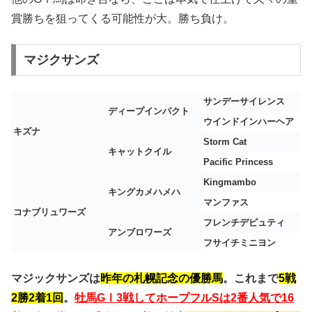
賞勝ちを狙ってくる可能性が大。勝ち負け。
マジクサンズ
サンデーサイレンス
ディープインパクト
ウインドインハーヘア
キズナ
Storm Cat
キャットクイル
Pacific Princess
Kingmambo
キングカメハメハ
マンファス
コナブリュワーズ
フレンチデピュティ
アンブロワーズ
フサイチミニヨン
マジックサンズは
昨年の札幌記念の優勝馬
。これまで
5戦
2勝2着1回
。
牡馬GⅠ3戦してホープフルSは2番人気で16