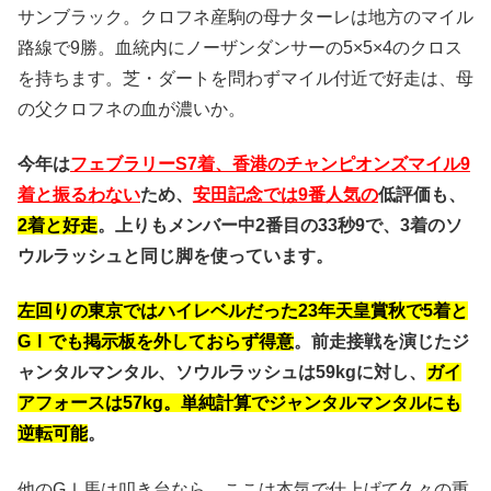
サンブラック。クロフネ産駒の母ナターレは地方のマイル
路線で9勝。血統内にノーザンダンサーの5×5×4のクロス
を持ちます。芝・ダートを問わずマイル付近で好走は、母
の父クロフネの血が濃いか。
今年は
フェブラリーS7着、香港のチャンピオンズマイル9
着と振るわない
ため、
安田記念では9番人気の
低評価も、
2着と好走
。上りもメンバー中2番目の33秒9で、3着のソ
ウルラッシュと同じ脚を使っています。
左回りの東京ではハイレベルだった23年天皇賞秋で5着と
GⅠでも掲示板を外しておらず得意
。前走接戦を演じたジ
ャンタルマンタル、ソウルラッシュは59kgに対し、
ガイ
アフォースは57kg。単純計算でジャンタルマンタルにも
逆転可能
。
他のGⅠ馬は叩き台なら、ここは本気で仕上げて久々の重