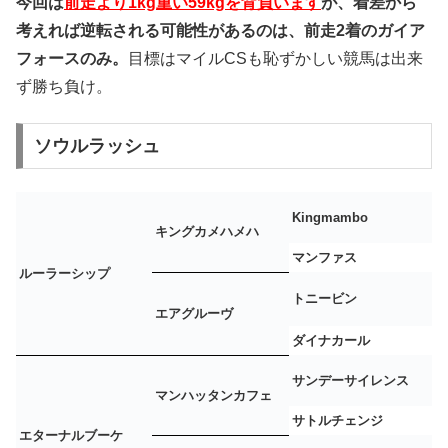
今回は
前走より1kg重い59kgを背負います
が、着差から
考えれば逆転される可能性があるのは、前走2着のガイア
フォースのみ。
目標はマイルCSも恥ずかしい競馬は出来
ず勝ち負け。
ソウルラッシュ
Kingmambo
キングカメハメハ
マンファス
ルーラーシップ
トニービン
エアグルーヴ
ダイナカール
サンデーサイレンス
マンハッタンカフェ
サトルチェンジ
エターナルブーケ