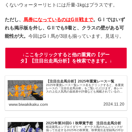
くないウォーターリヒトには斤量-1kgはプラスです。
ただし、
馬券になっているのはGⅢ戦まで
。GⅠではいず
れも掲示板を外し、GⅡでも9着と、クラスの壁がある可
能性が大。
今回はGⅠ馬が3頭も揃っています。見送り。
↓ここをクリックすると他の重賞の【デー
タ】【注目出走馬分析】を検索できます。↓
【注目出走馬分析】2025年重賞レース一覧
2025年重賞レース一覧レース名をクリックすると、各重賞
レースの「注目出走馬分析」をご覧いただけます。各レー
スの上位人気馬の血統表や評価なども掲載されているの
で、過去のレースと比較する際にお役立てください。また
レース名の脇のDをクリックする...
2024.11.20
www.biwakikaku.com
2025年第30回GⅠ秋華賞予想 注目出走馬分析
桜花賞馬エンブロイダリー、オークス馬のカムニャックが
揃って出走する2025年の秋華賞。秋華賞出走登録馬の中か