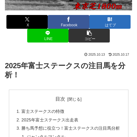
X
Facebook
はてブ
LINE
コピー
2025.10.13
2025.10.17
2025年富士ステークスの注目馬を分
析！
目次
富士ステークスの特徴
2025年富士ステークス出走表
勝ち馬予想に役立つ！富士ステークスの注目馬分析
ジャンタルマンタル