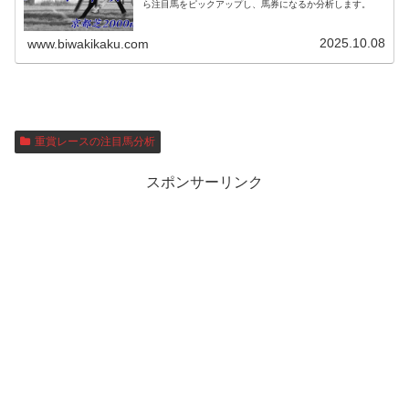
ら注目馬をピックアップし、馬券になるか分析します。
2025.10.08
www.biwakikaku.com
重賞レースの注目馬分析
スポンサーリンク