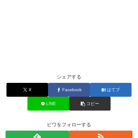
シェアする
X
Facebook
はてブ
LINE
コピー
ビワをフォローする