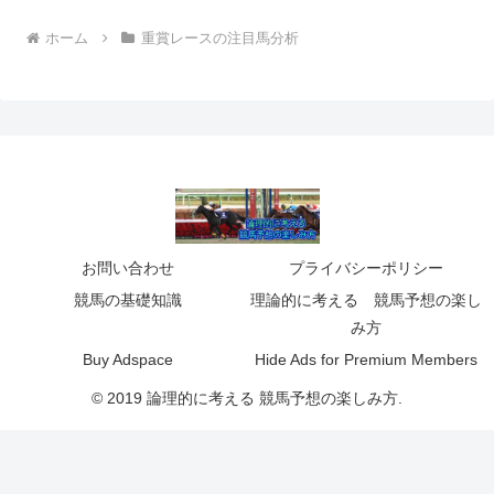
ホーム
重賞レースの注目馬分析
お問い合わせ
プライバシーポリシー
競馬の基礎知識
理論的に考える 競馬予想の楽し
み方
Buy Adspace
Hide Ads for Premium Members
© 2019 論理的に考える 競馬予想の楽しみ方.