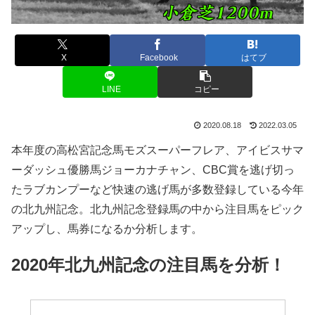
X
Facebook
はてブ
LINE
コピー
2020.08.18
2022.03.05
本年度の高松宮記念馬モズスーパーフレア、アイビスサマ
ーダッシュ優勝馬ジョーカナチャン、CBC賞を逃げ切っ
たラブカンプーなど快速の逃げ馬が多数登録している今年
の北九州記念。北九州記念登録馬の中から注目馬をピック
アップし、馬券になるか分析します。
2020年北九州記念の注目馬を分析！