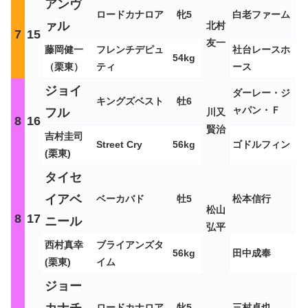
アンヴ
ロードカナロア
牝5
白老ファーム
ァル
北村
7
15
友一
藤岡健一
フレンチデピュ
社台レースホ
54kg
（栗東）
ティ
ース
ジョイ
ダーレー・ジ
キングズベスト
牡6
ャパン・Ｆ
フル
川又
8
16
賢治
吉村圭司
Street Cry
56kg
ゴドルフィン
(栗東)
タイセ
イアベ
ベーカバド
牡5
松本信行
松山
8
17
ニール
弘平
西村真幸
ブライアンズタ
56kg
田中成奉
(栗東)
イム
ジョー
ロードカナロア
牝5
三村卓也