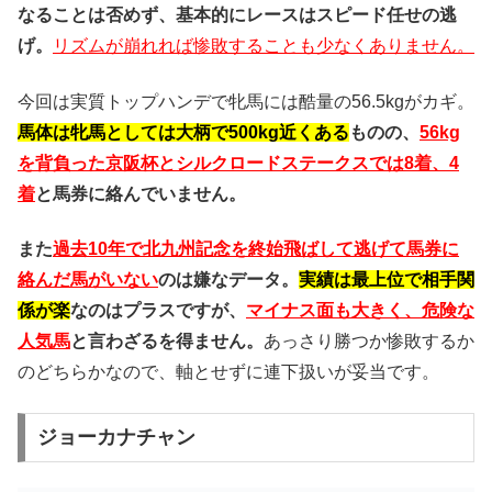
なることは否めず、基本的にレースはスピード任せの逃
げ。
リズムが崩れれば惨敗することも少なくありません。
今回は実質トップハンデで牝馬には酷量の56.5kgがカギ。
馬体は牝馬としては大柄で500kg近くある
ものの、
56kg
を背負った京阪杯とシルクロードステークスでは8着、4
着
と馬券に絡んでいません。
また
過去10年で北九州記念を終始飛ばして逃げて馬券に
絡んだ馬がいない
のは嫌なデータ。
実績は最上位で相手関
係が楽
なのはプラスですが、
マイナス面も大きく、危険な
人気馬
と言わざるを得ません。
あっさり勝つか惨敗するか
のどちらかなので、軸とせずに連下扱いが妥当です。
ジョーカナチャン