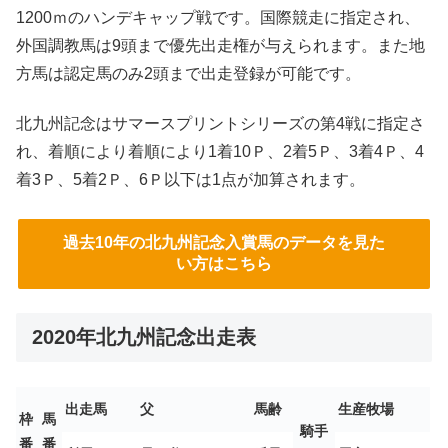
1200ｍのハンデキャップ戦です。国際競走に指定され、
外国調教馬は9頭まで優先出走権が与えられます。また地
方馬は認定馬のみ2頭まで出走登録が可能です。
北九州記念はサマースプリントシリーズの第4戦に指定さ
れ、着順により着順により1着10Ｐ、2着5Ｐ、3着4Ｐ、4
着3Ｐ、5着2Ｐ、6Ｐ以下は1点が加算されます。
過去10年の北九州記念入賞馬のデータを見た
い方はこちら
2020年北九州記念出走表
出走馬
父
馬齢
生産牧場
枠
馬
騎手
番
番