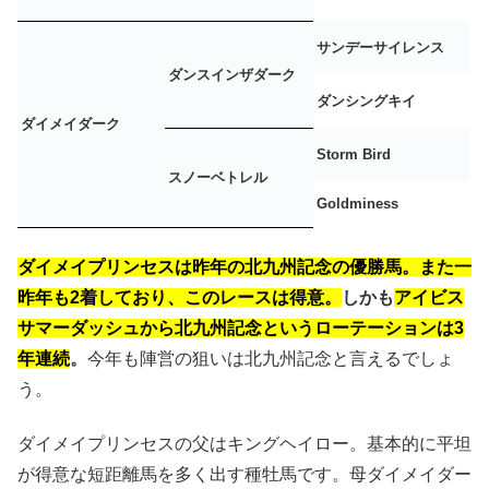
サンデーサイレンス
ダンスインザダーク
ダンシングキイ
ダイメイダーク
Storm Bird
スノーベトレル
Goldminess
ダイメイプリンセスは昨年の北九州記念の優勝馬。また一
昨年も2着しており、このレースは得意。
しかも
アイビス
サマーダッシュから北九州記念というローテーションは3
年連続
。
今年も陣営の狙いは北九州記念と言えるでしょ
う。
ダイメイプリンセスの父はキングヘイロー。基本的に平坦
が得意な短距離馬を多く出す種牡馬です。母ダイメイダー