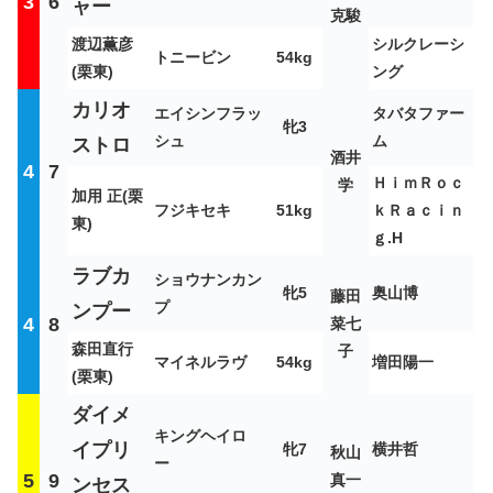
3
6
ャー
克駿
渡辺薫彦
シルクレーシ
トニービン
54kg
(栗東)
ング
カリオ
エイシンフラッ
タバタファー
牝3
シュ
ム
ストロ
酒井
4
7
ＨｉｍＲｏｃ
学
加用 正(栗
フジキセキ
51kg
ｋＲａｃｉｎ
東)
ｇ.H
ラブカ
ショウナンカン
牝5
奥山博
藤田
プ
ンプー
4
8
菜七
森田直行
子
マイネルラヴ
54kg
増田陽一
(栗東)
ダイメ
キングヘイロ
イプリ
牝7
横井哲
秋山
ー
5
9
真一
ンセス