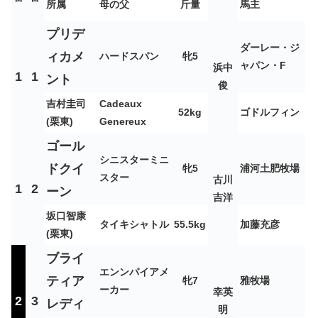
所属
母の父
斤量
馬主
プリデ
ダーレー・ジ
ィカメ
ハードスパン
牝5
ャパン・F
浜中
1
1
ント
俊
吉村圭司
Cadeaux
52kg
ゴドルフィン
(栗東)
Genereux
ゴール
シニスターミニ
ドクイ
牝5
浦河土肥牧場
スター
古川
1
2
ーン
吉洋
坂口智康
タイキシャトル
55.5kg
加藤充彦
(栗東)
ブライ
エンンパイアメ
ティア
牝7
雅牧場
ーカー
幸英
2
3
レディ
明