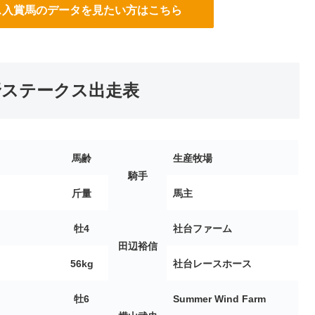
ス入賞馬のデータを見たい方はこちら
蔵野ステークス出走表
馬齢
生産牧場
騎手
斤量
馬主
牡4
社台ファーム
田辺裕信
56kg
社台レースホース
牡6
Summer Wind Farm