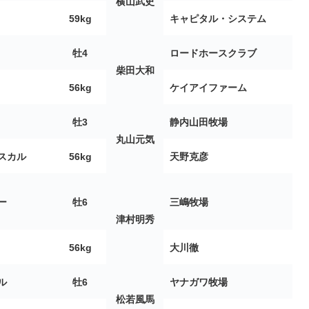
横山武史
59kg
キャピタル・システム
牡4
ロードホースクラブ
柴田大和
56kg
ケイアイファーム
牡3
静内山田牧場
丸山元気
スカル
56kg
天野克彦
ー
牡6
三嶋牧場
津村明秀
56kg
大川徹
ル
牡6
ヤナガワ牧場
松若風馬