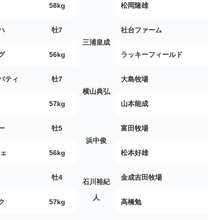
58kg
松岡隆雄
ハ
牡7
社台ファーム
三浦皇成
グ
56kg
ラッキーフィールド
バティ
牡7
大島牧場
横山典弘
57kg
山本能成
ー
牡5
富田牧場
浜中俊
ェ
56kg
松本好雄
牡4
金成吉田牧場
石川裕紀
人
ク
57kg
高橋勉