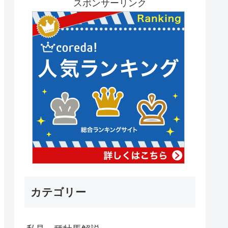
スポンサーリンク
カテゴリー