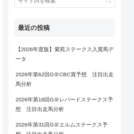
最近の投稿
【2026年度版】紫苑ステークス入賞馬デ
ータ
2026年第62回GⅢCBC賞予想 注目出走
馬分析
2026年第18回GⅢレパードステークス予
想 注目出走馬分析
2026年第31回GⅢエルムステークス予