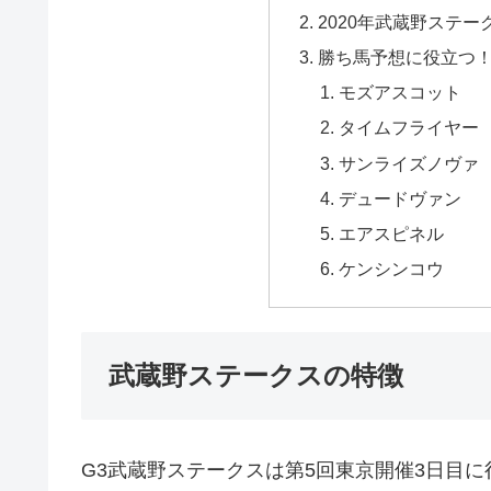
2020年武蔵野ステー
勝ち馬予想に役立つ
モズアスコット
タイムフライヤー
サンライズノヴァ
デュードヴァン
エアスピネル
ケンシンコウ
武蔵野ステークスの特徴
G3武蔵野ステークスは第5回東京開催3日目に