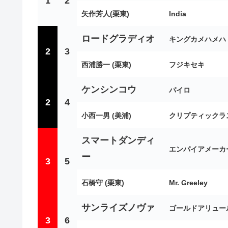
1
2
矢作芳人(栗東)
India
ロードグラディオ
キングカメハメハ
2
3
西浦勝一 (栗東)
フジキセキ
ケンシンコウ
パイロ
2
4
小西一男 (美浦)
クリプティックラ
スマートダンディ
エンパイアメーカ
ー
3
5
石橋守 (栗東)
Mr. Greeley
サンライズノヴァ
ゴールドアリュー
3
6