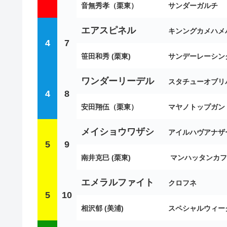
音無秀孝（栗東）
サンダーガルチ
エアスピネル
キンングカメハメ
4
7
笹田和秀 (栗東)
サンデーレーシン
ワンダーリーデル
スタチューオブリ
4
8
安田翔伍（栗東）
マヤノトップガン
メイショウワザシ
アイルハヴアナザ
5
9
南井克巳 (栗東)
マンハッタンカフ
エメラルファイト
クロフネ
5
10
相沢郁 (美浦)
スペシャルウィー