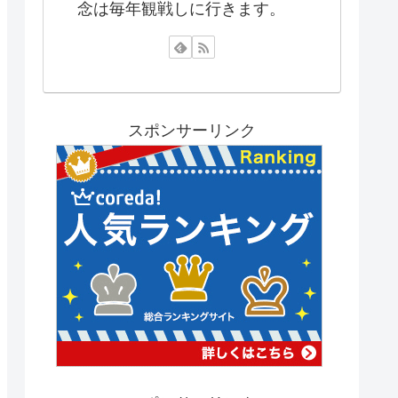
念は毎年観戦しに行きます。
スポンサーリンク