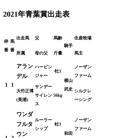
2021年青葉賞出走表
出走馬
父
馬齢
生産牧場
枠
馬
騎手
番
番
所属
母の父
斤量
馬主
アラン
ハービン
ノーザン
牡3
デル
ジャー
ファーム
横山
1
1
サンデー
武史
大竹正博
シルクレ
サイレン
56kg
(美浦)
ーシング
ス
ワンダ
ルーラー
ノーザン
フルタ
牡3
シップ
ファーム
ウン
和田
1
2