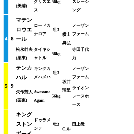
クリスエ
56kg
スレーシ
(美浦)
ス
ング
マテン
ロードカ
ノーザン
ロウエ
牡3
ナロア
ファーム
横山
4
8
ール
典弘
松永幹夫
タイキシ
寺田千代
56kg
(栗東)
ャトル
乃
テンカ
キングカ
ノーザン
牡3
ハル
メハメハ
ファーム
坂井
5
9
ライオン
瑠星
矢作芳人
Awesome
56kg
レースホ
(栗東)
Again
ース
キング
ドゥラメ
ストン
牡3
田上徹
ンテ
C.ル
ボーイ