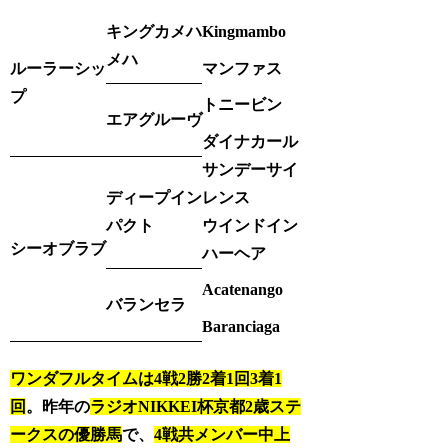
キングカメハ
Kingmambo
メハ
ルーラーシッ
マンファス
プ
トニービン
エアグルーヴ
ダイナカール
サンデーサイ
ディープイン
レンス
パクト
ウインドイン
シーオブラブ
ハーヘア
Acatenango
バランセラ
Baranciaga
ワンダフルタイムは4戦2勝2着1回3着1
回
。昨年の
ラジオNIKKEI杯京都2歳ステ
ークスの優勝馬
で、
4戦共メンバー中上