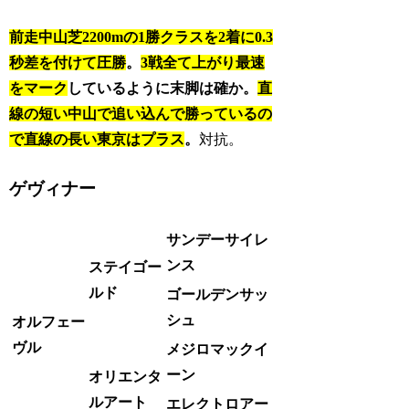
前走中山芝2200mの1勝クラスを2着に0.3
秒差を付けて圧勝
。
3戦全て上がり最速
をマーク
しているように末脚は確か。
直
線の短い中山で追い込んで勝っているの
で直線の長い東京はプラス
。
対抗。
ゲヴィナー
サンデーサイレ
ンス
ステイゴー
ルド
ゴールデンサッ
シュ
オルフェー
ヴル
メジロマックイ
ーン
オリエンタ
ルアート
エレクトロアー