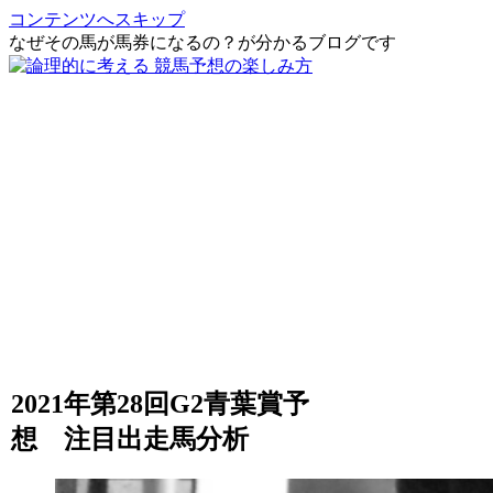
コンテンツへスキップ
なぜその馬が馬券になるの？が分かるブログです
2021年第28回G2青葉賞予
想 注目出走馬分析