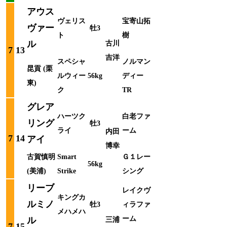
アウス
ヴェリス
宝寄山拓
ヴァー
牡3
ト
樹
ル
古川
7
13
吉洋
スペシャ
ノルマン
昆貢 (栗
ルウィー
56kg
ディー
東)
ク
TR
グレア
ハーツク
白老ファ
リング
牡3
ライ
ーム
内田
7
14
アイ
博幸
古賀慎明
Smart
Ｇ１レー
56kg
(美浦)
Strike
シング
リーブ
レイクヴ
キングカ
ルミノ
牡3
ィラファ
メハメハ
ーム
ル
三浦
7
15