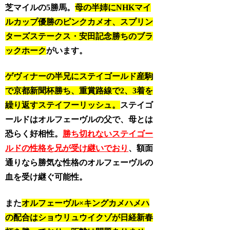
芝マイルの5勝馬。
母の半姉にNHKマイ
ルカップ優勝のピンクカメオ、スプリン
ターズステークス・安田記念勝ちのブラ
ックホーク
がいます。
ゲヴィナーの半兄にステイゴールド産駒
で京都新聞杯勝ち、重賞路線で2、3着を
繰り返すステイフーリッシュ。
ステイゴ
ールドはオルフェーヴルの父で、母とは
恐らく好相性。
勝ち切れないステイゴー
ルドの性格を兄が受け継いでおり
、額面
通りなら勝気な性格のオルフェーヴルの
血を受け継ぐ可能性。
また
オルフェーヴル×キングカメハメハ
の配合はショウリュウイクゾが日経新春