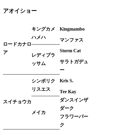
アオイショー
キングカメ
Kingmambo
ハメハ
マンファス
ロードカナロ
Storm Cat
ア
レディブラ
サラトガデュ
ッサム
ー
Kris S.
シンボリク
リスエス
Tee Kay
ダンスインザ
スイチョウカ
ダーク
メイカ
フラワーパー
ク