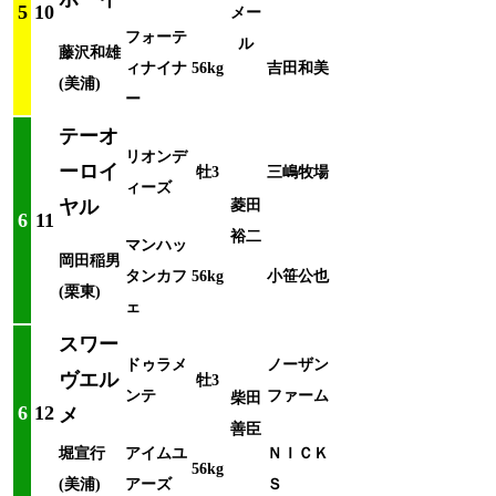
5
10
メー
フォーテ
ル
藤沢和雄
ィナイナ
56kg
吉田和美
(美浦)
ー
テーオ
リオンデ
ーロイ
牡3
三嶋牧場
ィーズ
ヤル
菱田
6
11
裕二
マンハッ
岡田稲男
タンカフ
56kg
小笹公也
(栗東)
ェ
スワー
ドゥラメ
ノーザン
ヴエル
牡3
ンテ
ファーム
柴田
6
12
メ
善臣
堀宣行
アイムユ
ＮＩＣＫ
56kg
(美浦)
アーズ
Ｓ