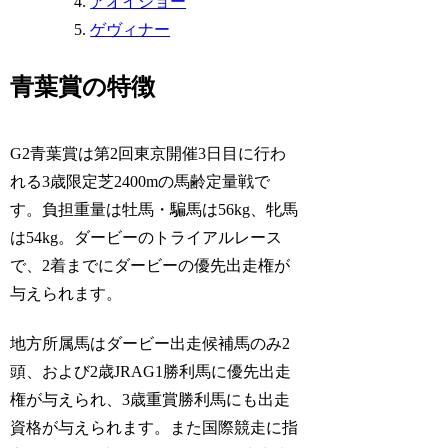
アオイショー
ゲヴィナー
青葉賞の特徴
G2青葉賞は第2回東京開催3日目に行わ
れる3歳限定芝2400mの馬齢定量戦で
す。負担重量は牡馬・騙馬は56kg、牝馬
は54kg。ダービーのトライアルレース
で、2着までにダービーの優先出走権が
与えられます。
地方所属馬はダービー出走候補馬のみ2
頭、および2歳JRAG1勝利馬に優先出走
権が与えられ、3歳重賞勝利馬にも出走
資格が与えられます。また国際競走に指