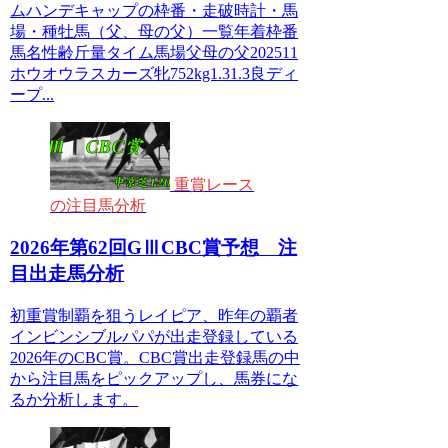
ムハンデキャップの枠番・走破時計・馬
場・種牡馬（父、母の父）一覧年着枠番
馬名性齢斤量タイム馬場父母の父202511
ホウオウラスカーズ牝752kg1.31.3良ディ
ープ...
重賞レース
の注目馬分析
2026年第62回GⅢCBC賞予想 注
目出走馬分析
初重賞制覇を狙うレイピア、昨年の覇者
インビンシブルパパが出走登録している
2026年のCBC賞。CBC賞出走登録馬の中
から注目馬をピックアップし、馬券にな
るか分析します。