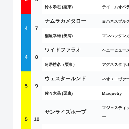
鈴木孝志 (栗東)
テイエムオペ
ナムラカメタロー
ヨハネスブル
4
7
稲垣幸雄 (美浦)
マンハッタン
ワイドファラオ
ヘニーヒュー
4
8
角居勝彦（栗東）
アグネスタキ
ウェスタールンド
ネオユニヴァ
5
9
佐々木晶 (栗東)
Marquetry
マジェスティ
サンライズホープ
ー
5
10