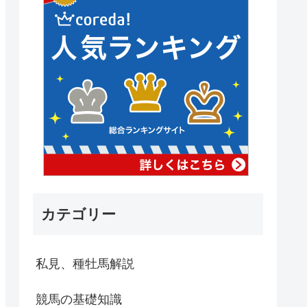
カテゴリー
私見、種牡馬解説
競馬の基礎知識