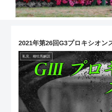
2021年第26回G3プロキシ
私見、種牡馬解説