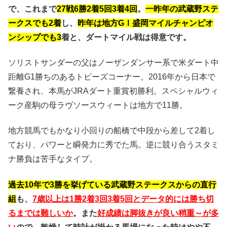
で、これまで
27戦6勝2着5回3着4回
。
一昨年の武蔵野ステ
ークスでも2着
し、
昨年は地方GⅠ盛岡マイルチャンピオ
ンシップでも3
着と、ダートマイル戦は得意です。
ソリストサンダーの父はノーザンダンサー系で米ダート中
距離G1勝ちのあるトビーズコーナー。2016年から日本で
繋養され、本馬がJRAダート重賞初勝利。スペシャルウィ
ーク産駒の母ラヴソースウィートは地方で11勝。
地方競馬でもかなり小回りの船橋で中段から差して2着し
ており、パワーと瞬発力に秀でた馬。逆に競り合うスタミ
ナ勝負は苦手なタイプ。
過去10年で3勝を挙げている武蔵野ステークスからの直行
組
も、
7歳以上は1勝2着3回3着5回とデータ的には勝ち切
るまでは難しいか
。また
好成績は脚抜きが良い稍重～が多