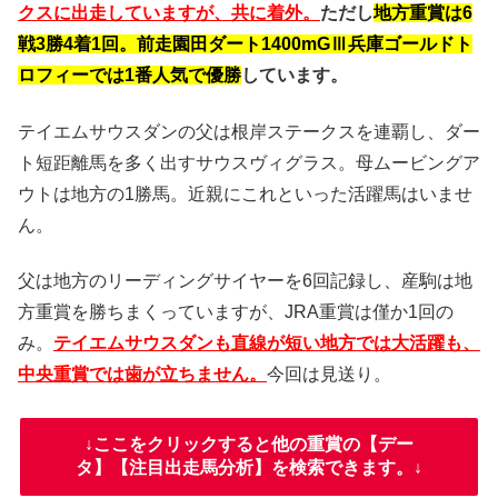
クスに出走していますが、共に着外。
ただし
地方重賞は6
戦3勝4着1回。前走園田ダート1400mGⅢ兵庫ゴールドト
ロフィーでは1番人気で優勝
しています。
テイエムサウスダンの父は根岸ステークスを連覇し、ダー
ト短距離馬を多く出すサウスヴィグラス。母ムービングア
ウトは地方の1勝馬。近親にこれといった活躍馬はいませ
ん。
父は地方のリーディングサイヤーを6回記録し、産駒は地
方重賞を勝ちまくっていますが、JRA重賞は僅か1回の
み。
テイエムサウスダンも直線が短い地方では大活躍も、
中央重賞では歯が立ちません。
今回は見送り。
↓ここをクリックすると他の重賞の【デー
タ】【注目出走馬分析】を検索できます。↓