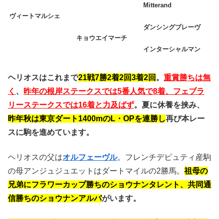
Mitterand
ヴィートマルシェ
ダンシングブレーヴ
キョウエイマーチ
インターシャルマン
ヘリオスはこれまで
21戦7勝2着2回3着2回
。
重賞勝ちは無
く
、
昨年の根岸ステークスでは5番人気で8着、フェブラ
リーステークスでは16着と力及ばず
。夏に休養を挟み、
昨年秋は東京ダート1400mのL・OPを連勝し
再び本レー
スに駒を進めています。
ヘリオスの父は
オルフェーヴル
。フレンチデピュティ産駒
の母アンジュジュエットはダートマイルの2勝馬。
祖母の
兄弟にフラワーカップ勝ちのショウナンタレント、共同通
信勝ちのショウナンアルバ
がいます。