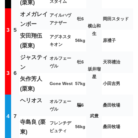
ズタイム
(栗東)
オメガレイ
アイルハヴ
牡6
岡田スタッド
アナザー
ンボー
横山和
3
5
生
安田翔伍
アグネスタ
56kg
原禮子
キオン
(栗東)
ジャスティ
オルフェー
牡6
天羽禮治
ヴル
ン
坂井瑠
3
6
星
矢作芳人
Gone West
57kg
小田吉男
(栗東)
ヘリオス
オルフェー
騙6
桑田牧場
ヴル
4
7
武豊
寺島良 (栗
フレンチデ
56kg
桑田牧場
ピュティ
東)