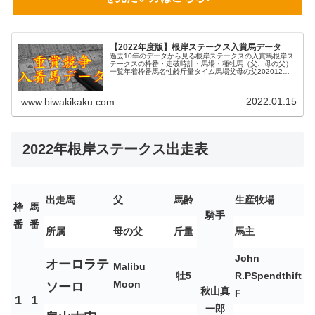
【2022年度版】根岸ステークス入賞馬データ
過去10年のデータから見る根岸ステークスの入賞馬根岸ス
テークスの枠番・走破時計・馬場・種牡馬（父、母の父）
一覧年着枠番馬名性齢斤量タイム馬場父母の父202012レ
ッドルゼル牡556kg1.22.3稍重ロードカナロアフレンチデ
ピュティ21ワン...
2022.01.15
www.biwakikaku.com
2022年根岸ステークス出走表
出走馬
父
馬齢
生産牧場
枠
馬
騎手
番
番
所属
母の父
斤量
馬主
John
オーロラテ
Malibu
牡5
R.PSpendthift
Moon
ソーロ
秋山真
F
1
1
一郎