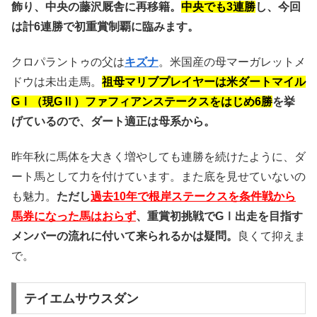
飾り、中央の藤沢厩舎に再移籍。
中央でも3連勝
し、今回
は計6連勝で初重賞制覇に臨みます。
クロパラントゥの父は
キズナ
。米国産の母マーガレットメ
ドウは未出走馬。
祖母マリブプレイヤーは米ダートマイル
GⅠ（現GⅡ）ファフィアンステークスをはじめ6勝
を挙
げているので、ダート適正は母系から。
昨年秋に馬体を大きく増やしても連勝を続けたように、ダ
ート馬として力を付けています。また底を見せていないの
も魅力。
ただし
過去10年で根岸ステークスを条件戦から
馬券になった馬はおらず
、重賞初挑戦でGⅠ出走を目指す
メンバーの流れに付いて来られるかは疑問。
良くて抑えま
で。
テイエムサウスダン