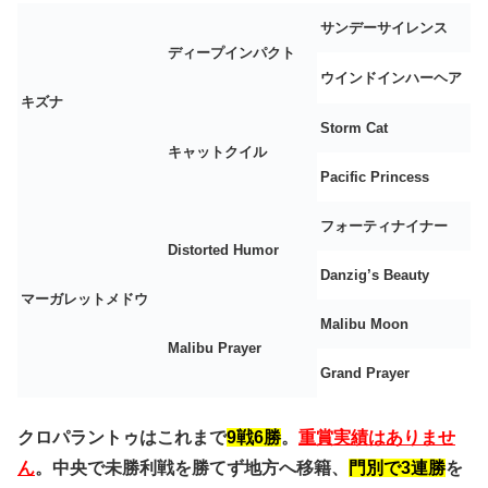
サンデーサイレンス
ディープインパクト
ウインドインハーヘア
キズナ
Storm Cat
キャットクイル
Pacific Princess
フォーティナイナー
Distorted Humor
Danzig’s Beauty
マーガレットメドウ
Malibu Moon
Malibu Prayer
Grand Prayer
クロパラントゥはこれまで
9戦6勝
。
重賞実績はありませ
ん
。中央で未勝利戦を勝てず地方へ移籍、
門別で3連勝
を