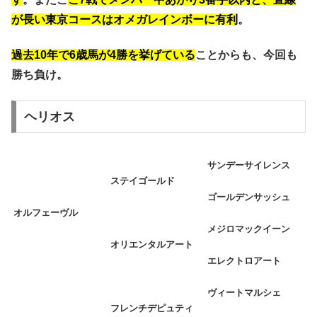
が長い東京コースはオメガレインボーに有利
。
過去10年で6歳馬が4勝を挙げている
ことからも、今回も
勝ち負け。
ヘリオス
サンデーサイレンス
ステイゴールド
ゴールデンサッシュ
オルフェーヴル
メジロマックイーン
オリエンタルアート
エレクトロアート
ヴィートマルシェ
フレンチデピュティ