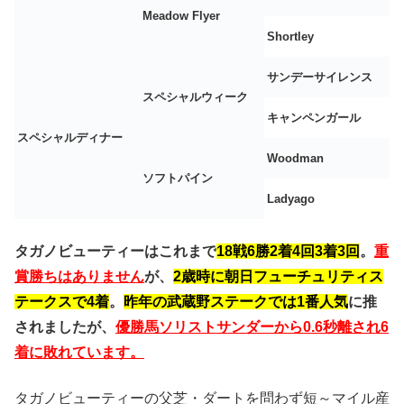
Meadow Flyer
Shortley
サンデーサイレンス
スペシャルウィーク
キャンペンガール
スペシャルディナー
Woodman
ソフトパイン
Ladyago
タガノビューティーはこれまで
18戦6勝2着4回3着3回
。
重
賞勝ちはありません
が、
2歳時に朝日フューチュリティス
テークスで4着
。
昨年の武蔵野ステークでは1番人気
に推
されましたが、
優勝馬ソリストサンダーから0.6秒離され6
着に敗れています。
タガノビューティーの父芝・ダートを問わず短～マイル産