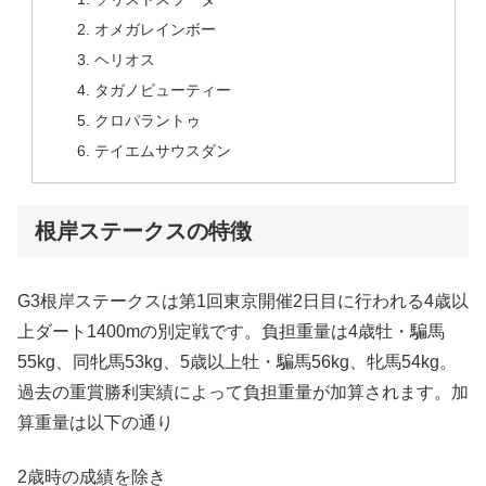
オメガレインボー
ヘリオス
タガノビューティー
クロパラントゥ
テイエムサウスダン
根岸ステークスの特徴
G3根岸ステークスは第1回東京開催2日目に行われる4歳以
上ダート1400mの別定戦です。負担重量は4歳牡・騙馬
55kg、同牝馬53kg、5歳以上牡・騙馬56kg、牝馬54kg。
過去の重賞勝利実績によって負担重量が加算されます。加
算重量は以下の通り
2歳時の成績を除き