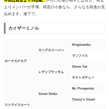
今回は前走より1kg減。
さらに牡場が相手とは言え、前走
よりメンバーが手薄。得意の小倉なら、さらなる前進が見
込めます。連下で。
カイザーミノル
Kingmambo
キングカメハメハ
マンファス
ロードカナロア
Storm Cat
レディブラッサム
サラトガデュー
Mr. Prospector
Smart Strike
Classy’n Smart
ストライクルート