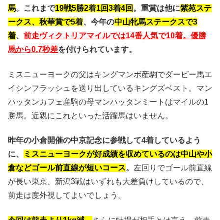
馬
。これまで
19戦5勝2着1回3着4回
。重賞は他に
紫苑ステ
ークス、秋華賞で5着
、今年の
中山牝馬ステークスで3
着
、
前走ヴィクトリアマイルでは14番人気で10着。優勝
馬から0.7秒差
を付けられています。
ミスニューヨークの父はキングマンボ産駒でダービー馬エ
イシンフラッシュを送り出しているキングズベスト。マン
ハッタンカフェ産駒の母マンハッタンミートはマイルの1
勝馬。近親にこれといった活躍馬はいません。
昨年の小倉開催の中京記念に参戦して4着しているよう
に、
ミスニューヨークが好成績を収めているのは中山や小
倉などゴール前直線が短いコース
。
左回りでゴール前直線
が長い東京、新潟3戦はいずれも大差負けしているので、
前走は度外視してよいでしょう。