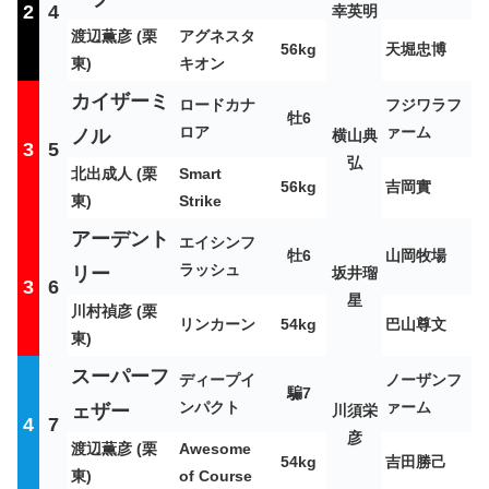
2
4
幸英明
渡辺薫彦 (栗
アグネスタ
56kg
天堀忠博
東)
キオン
カイザーミ
ロードカナ
フジワラフ
牡6
ロア
ァーム
ノル
横山典
3
5
弘
北出成人 (栗
Smart
56kg
吉岡實
東)
Strike
アーデント
エイシンフ
牡6
山岡牧場
ラッシュ
リー
坂井瑠
3
6
星
川村禎彦 (栗
リンカーン
54kg
巴山尊文
東)
スーパーフ
ディープイ
ノーザンフ
騙7
ンパクト
ァーム
ェザー
川須栄
4
7
彦
渡辺薫彦 (栗
Awesome
54kg
吉田勝己
東)
of Course