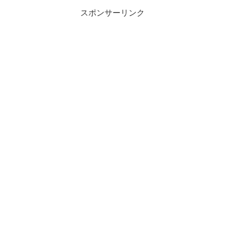
スポンサーリンク