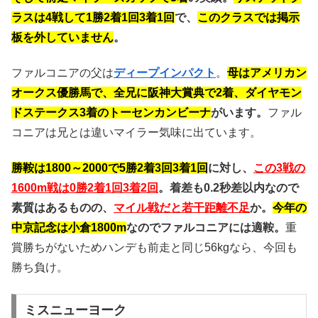
ラスは4戦して1勝2着1回3着1回
で、
このクラスでは掲示
板を外していません
。
ファルコニアの父は
ディープインパクト
。
母はアメリカン
オークス優勝馬で、全兄に阪神大賞典で2着、ダイヤモン
ドステークス3着のトーセンカンビーナ
がいます。
ファル
コニアは兄とは違いマイラー気味に出ています。
勝鞍は1800～2000で5勝2着3回3着1回
に対し、
この3戦の
1600m戦は0勝2着1回3着2回
。着差も0.2秒差以内なので
素質はあるものの、
マイル戦だと若干距離不足
か。
今年の
中京記念は小倉1800m
なのでファルコニアには適鞍。
重
賞勝ちがないためハンデも前走と同じ56kgなら、今回も
勝ち負け。
ミスニューヨーク