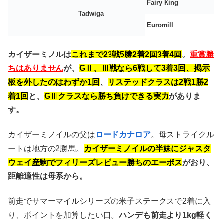
Fairy King
Tadwiga
Euromill
カイザーミノルは
これまで23戦5勝2着2回3着4回
。
重賞勝
ちはありません
が、
GⅡ、Ⅲ戦なら6戦して3着3回、掲示
板を外したのはわずか1回
、
リステッドクラスは2戦1勝2
着1回
と、
GⅢクラスなら勝ち負けできる実力
がありま
す。
カイザーミノイルの父は
ロードカナロア
。母ストライクル
ートは地方の2勝馬。
カイザーミノイルの半妹にジャスタ
ウェイ産駒でフィリーズレビュー勝ちのエーポス
がおり、
距離適性は母系から。
前走でサマーマイルシリーズの米子ステークスで2着に入
り、ポイントを加算したい口。
ハンデも前走より1kg軽く