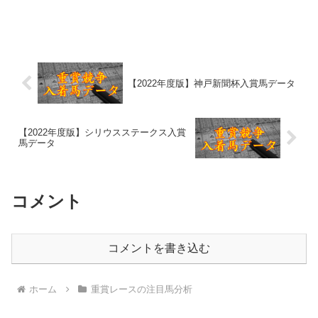
【2022年度版】神戸新聞杯入賞馬データ￼
【2022年度版】シリウスステークス入賞
馬データ￼
コメント
コメントを書き込む
ホーム
重賞レースの注目馬分析