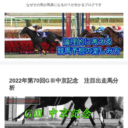
なぜその馬が馬券になるの？が分かるブログです
2022年第70回GⅢ中京記念 注目出走馬分
析
重賞レースの注目馬分析