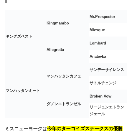
Mr.Prospector
Kingmambo
Miesque
キングズベスト
Lombard
Allegretta
Anatevka
サンデーサイレンス
マンハッタンカフェ
サトルチェンジ
マンハッタンミート
Broken Vow
ダノンエトランゼル
リージェンエトラン
ジェール
ミスニューヨークは
今年のターコイズステークスの優勝