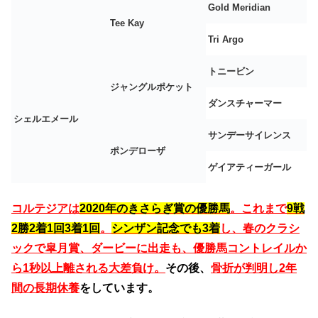
Gold Meridian
Tee Kay
Tri Argo
トニービン
ジャングルポケット
ダンスチャーマー
シェルエメール
サンデーサイレンス
ポンデローザ
ゲイアティーガール
コルテジアは
2020年のきさらぎ賞の優勝馬
。これまで
9戦
2勝2着1回3着1回
。
シンザン記念でも3着
し、春のクラシ
ックで皐月賞、ダービーに出走も、優勝馬コントレイルか
ら1秒以上離される大差負け。
その後、
骨折が判明し2年
間の長期休養
をしています。