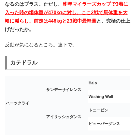
なるのはプラス。ただし、
昨年マイラーズカップで3着に
入った時の場体重が470kgに対し、ここ2戦で馬体重を大
幅に減らし、前走は446kgと23戦中最軽量
と、究極の仕上
げだったか。
反動が気になるところ。連下で。
カテドラル
Halo
サンデーサイレンス
Wishing Well
ハーツクライ
トニービン
アイリッシュダンス
ビューパーダンス