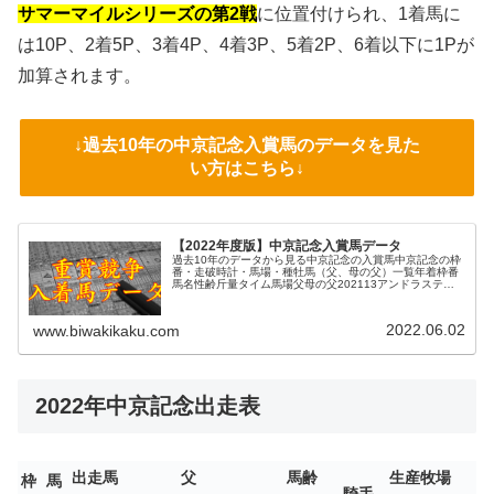
サマーマイルシリーズの第2戦
に位置付けられ、1着馬に
は10P、2着5P、3着4P、4着3P、5着2P、6着以下に1Pが
加算されます。
↓過去10年の中京記念入賞馬のデータを見た
い方はこちら↓
【2022年度版】中京記念入賞馬データ
過去10年のデータから見る中京記念の入賞馬中京記念の枠
番・走破時計・馬場・種牡馬（父、母の父）一覧年着枠番
馬名性齢斤量タイム馬場父母の父202113アンドラステ牝
554kg1.46.2良オルフェーヴルDynaformer26カテドラル牡
55...
2022.06.02
www.biwakikaku.com
2022年中京記念出走表
出走馬
父
馬齢
生産牧場
枠
馬