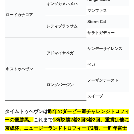
キングカメハメハ
マンファス
ロードカナロア
Storm Cat
レディブラッサム
サラトガデュー
サンデーサイレンス
アドマイヤベガ
ベガ
キストゥヘヴン
ノーザンテースト
ロングバージン
スイーブ
タイムトゥヘヴンは
昨年のダービー卿チャレンジトロフィ
ーの優勝馬。
これまで
18戦2勝2着2回3着2回。重賞は他に
京成杯、ニュージーランドトロフィーで2着、一昨年富士