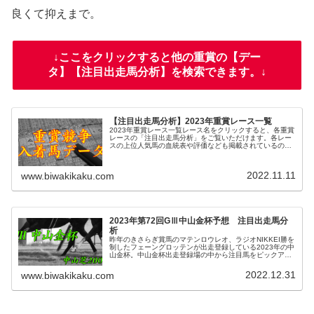
良くて抑えまで。
↓ここをクリックすると他の重賞の【デー
タ】【注目出走馬分析】を検索できます。↓
【注目出走馬分析】2023年重賞レース一覧
2023年重賞レース一覧レース名をクリックすると、各重賞
レースの「注目出走馬分析」をご覧いただけます。各レー
スの上位人気馬の血統表や評価なども掲載されているの
で、過去のレースと比較する際にお役立てください。また
レース名の脇のDをクリックする...
2022.11.11
www.biwakikaku.com
2023年第72回GⅢ中山金杯予想 注目出走馬分
析
昨年のきさらぎ賞馬のマテンロウレオ、ラジオNIKKEI勝を
制したフェーングロッテンが出走登録している2023年の中
山金杯。中山金杯出走登録場の中から注目馬をピックアッ
プし、馬券になるか分析します。
2022.12.31
www.biwakikaku.com