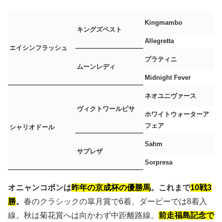
Kingmambo
キングズベスト
Allegretta
エイシンフラッシュ
プラティニ
ムーンレディ
Midnight Fever
ネオユニヴァース
ヴィクトワールピサ
ホワイトウォーターア
フェア
シャリオドール
Sahm
サプレザ
Sorpresa
オニャンコポンは
昨年の京成杯の優勝馬
。これまで
10戦3
勝
。
春のクラシックの皐月賞で6着、ダービーでは8着入
線。秋は菊花賞へは向かわず中距離路線。
前走福島記念で