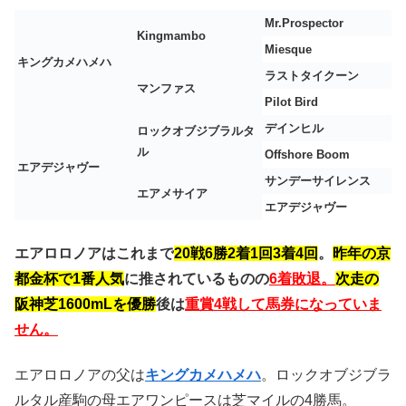
Mr.Prospector
Kingmambo
Miesque
キングカメハメハ
ラストタイクーン
マンファス
Pilot Bird
デインヒル
ロックオブジブラルタ
ル
Offshore Boom
エアデジャヴー
サンデーサイレンス
エアメサイア
エアデジャヴー
エアロロノアはこれまで
20戦6勝2着1回3着4回
。
昨年の京
都金杯で1番人気
に推されているものの
6着敗退。
次走の
阪神芝1600mLを優勝
後は
重賞4戦して馬券になっていま
せん。
エアロロノアの父は
キングカメハメハ
。ロックオブジブラ
ルタル産駒の母エアワンピースは芝マイルの4勝馬。