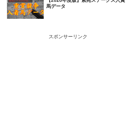
【2026年度版】紫苑ステークス入賞
重賞レースの注目馬分析
馬データ
スポンサーリンク