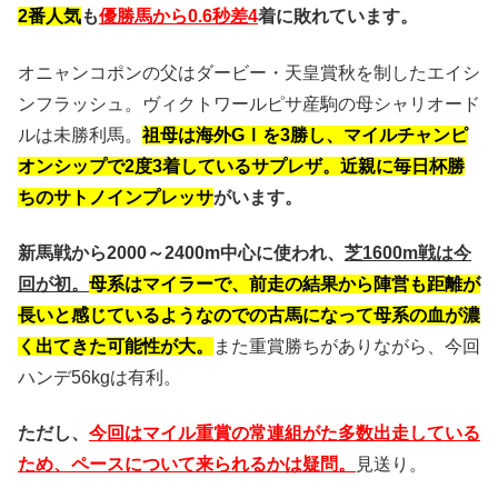
2番人気
も
優勝馬から0.6秒差4
着に敗れています。
オニャンコポンの父はダービー・天皇賞秋を制したエイシ
ンフラッシュ。ヴィクトワールピサ産駒の母シャリオード
ルは未勝利馬。
祖母は海外GⅠを3勝し、マイルチャンピ
オンシップで2度3着しているサプレザ。近親に毎日杯勝
ちのサトノインプレッサ
がいます。
新馬戦から2000～2400m中心に使われ、
芝1600m戦は今
回が初。
母系はマイラーで、前走の結果から陣営も距離が
長いと感じているようなのでの古馬になって母系の血が濃
く出てきた可能性が大。
また重賞勝ちがありながら、今回
ハンデ56kgは有利。
ただし、
今回はマイル重賞の常連組がた多数出走している
ため、ペースについて来られるかは疑問。
見送り。