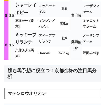
シャーレイ
ミッキーア
ノーザンフ
牝5
イル
ァーム
ポピー
8
15
富田暁
石坂公一 (栗
キングカメ
キャロット
53kg
東)
ハメハ
ファーム
ミッキーブ
ディープブ
ノーザンフ
牡6
リランテ
ァーム
リランテ
藤岡佑
8
16
介
矢作芳人 (栗
Dansili
57.5kg
野田みづき
東)
勝ち馬予想に役立つ！京都金杯の注目馬分
析
マテンロウオリオン