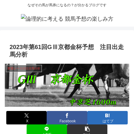
なぜその馬が馬券になるの？が分かるブログです
2023年第61回GⅢ京都金杯予想 注目出走
馬分析
重賞レースの注目馬分析
X
Facebook
はてブ