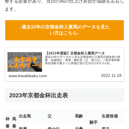
整する必要があり、当日の馬の仕上げ具合が成績を左右し
ます。
↓過去10年の京都金杯入賞馬のデータを見た
い方はこちら↓
【2023年度版】京都金杯入賞馬データ
過去10年のデータから見る京都金杯の入賞馬京都金杯の枠
番・走破時計・馬場・種牡馬（父、母の父）一覧年着枠番
馬名性齢斤量タイム馬場父母の父202214ザダル牡
657.5kg1.32.9良トーセンラーLemon Drop Kid26ダイワキ
ャグ...
2022.11.18
www.biwakikaku.com
2023年京都金杯出走表
出走馬
父
馬齢
生産牧場
枠
馬
騎手
番
番
所属
母の父
斤量
馬主