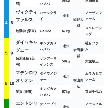
58kg
草間庸文
浦)
ハメハ
ヴィクティ
ハーツクラ
ノーザンフ
牡5
イ
ァーム
ファルス
団野大
4
8
成
Ｇ１レーシ
池添学 (栗東)
Galileo
57kg
ング
ダイワキャ
キングカメ
社台ファー
牡9
ハメハ
ム
グニー
岩田康
5
9
誠
菊沢隆徳 (美
サンデーサ
58kg
大城敬三
浦)
イレンス
マテンロウ
ダイワメジ
ムラカミフ
牡4
ャー
ァーム
オリオン
横山典
5
10
弘
キングカメ
昆貢 (栗東)
57kg
寺田千代乃
ハメハ
エントシャ
ディープイ
ノースヒル
牡8