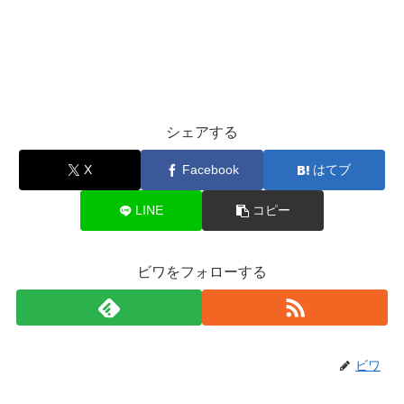
シェアする
X
Facebook
はてブ
LINE
コピー
ビワをフォローする
ビワ