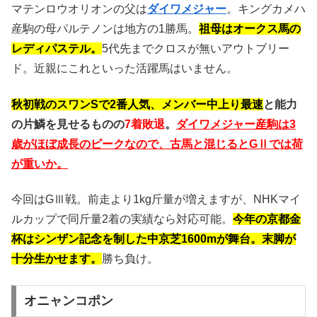
マテンロウオリオンの父は
ダイワメジャー
。キングカメハ
産駒の母パルテノンは地方の1勝馬。
祖母はオークス馬の
レディパステル。
5代先までクロスが無いアウトブリー
ド。近親にこれといった活躍馬はいません。
秋初戦のスワンSで2番人気、メンバー中上り最速
と能力
の片鱗を見せるものの
7着敗退
。
ダイワメジャー産駒は3
歳がほぼ成長のピークなので、古馬と混じるとGⅡでは荷
が重いか。
今回はGⅢ戦。前走より1kg斤量が増えますが、NHKマイ
ルカップで同斤量2着の実績なら対応可能。
今年の京都金
杯はシンザン記念を制した中京芝1600mが舞台。末脚が
十分生かせます。
勝ち負け。
オニャンコポン