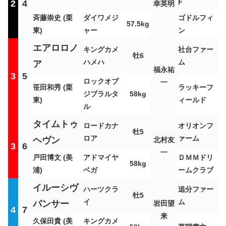
F
2
4
幸英明
斉藤崇史 (栗
ダイワメジ
ゴドルフィ
57.5kg
東)
ャー
ン
エアロロノ
キングカメ
社台ファー
牡6
ハメハ
ム
ア
福永祐
3
5
ロックオブ
一
笹田和秀 (栗
ラッキーフ
ジブラルタ
58kg
東)
ィールド
ル
タイムトゥ
ロードカナ
オリオンフ
牡5
ロア
ァーム
ヘヴン
北村友
3
6
一
戸田博文 (美
アドマイヤ
ＤＭＭドリ
58kg
浦)
ベガ
ームクラブ
イルーシヴ
ハーツクラ
追分ファー
牡5
イ
ム
パンサー
岩田望
4
7
来
久保田貴 (美
キングカメ