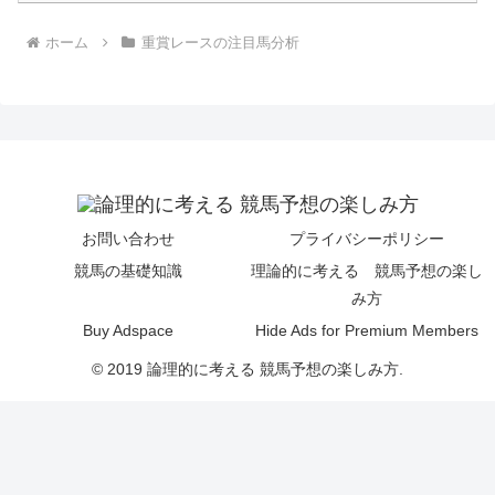
ホーム
重賞レースの注目馬分析
お問い合わせ
プライバシーポリシー
競馬の基礎知識
理論的に考える 競馬予想の楽し
み方
Buy Adspace
Hide Ads for Premium Members
© 2019 論理的に考える 競馬予想の楽しみ方.