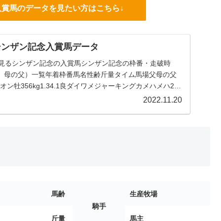
入賞馬のデータを見たい方はこちら↓
】シンザン記念入賞馬データ
ら見るシンザン記念の入賞馬シンザン記念の枠番・走破時
、母の父）一覧年着枠番馬名性齢斤量タイム馬場父母の父
リオン牡356kg1.34.1良ダイワメジャーキングカメハメハ22
2022.11.20
馬齢
生産牧場
騎手
斤量
馬主