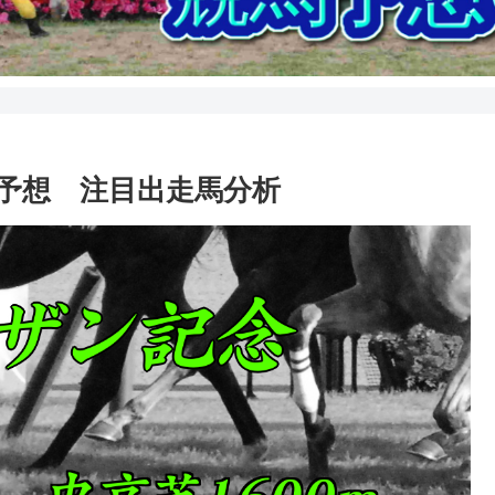
念予想 注目出走馬分析