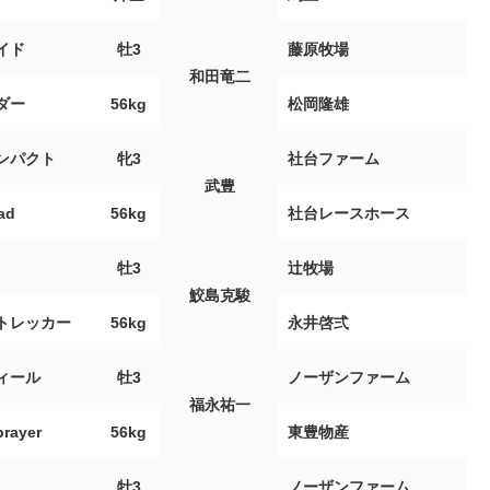
イド
牡3
藤原牧場
和田竜二
ダー
56kg
松岡隆雄
ンパクト
牝3
社台ファーム
武豊
ad
56kg
社台レースホース
牡3
辻牧場
鮫島克駿
トレッカー
56kg
永井啓弍
ィール
牡3
ノーザンファーム
福永祐一
rayer
56kg
東豊物産
牡3
ノーザンファーム