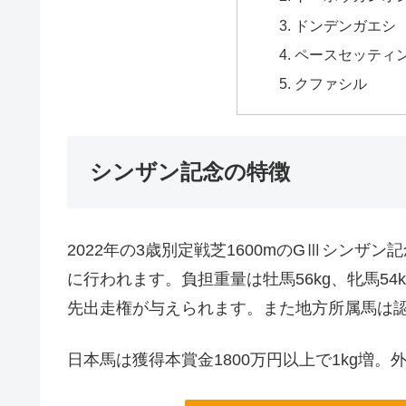
ドンデンガエシ
ペースセッティ
クファシル
シンザン記念の特徴
2022年の3歳別定戦芝1600mのGⅢシンザ
に行われます。負担重量は牡馬56kg、牝馬5
先出走権が与えられます。また地方所属馬は認
日本馬は獲得本賞金1800万円以上で1kg増。