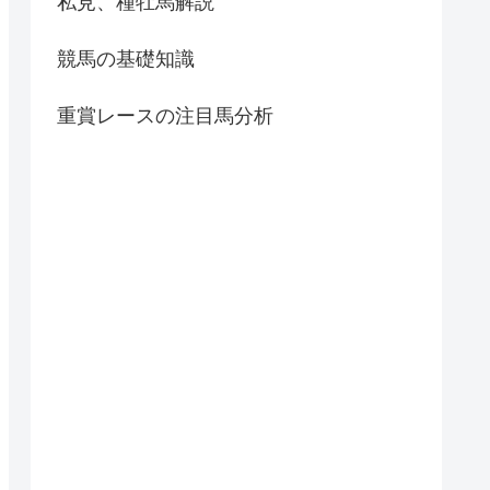
私見、種牡馬解説
競馬の基礎知識
重賞レースの注目馬分析