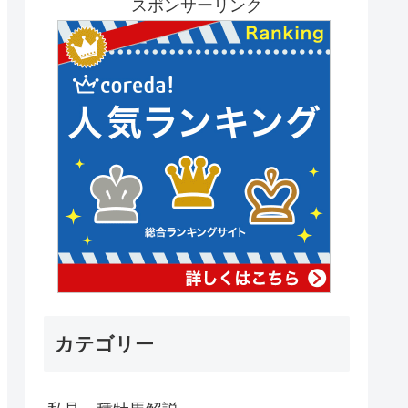
スポンサーリンク
カテゴリー