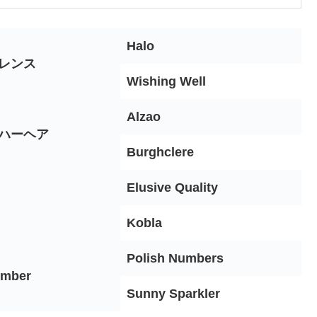
Halo
レンス
Wishing Well
Alzao
ハーヘア
Burghclere
Elusive Quality
Kobla
Polish Numbers
umber
Sunny Sparkler