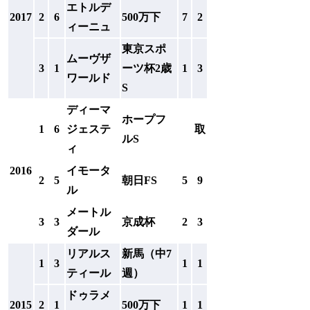
エトルデ
2017
2
6
500万下
7
2
ィーニュ
東京スポ
ムーヴザ
3
1
ーツ杯2歳
1
3
ワールド
S
ディーマ
ホープフ
1
6
ジェステ
取
ルS
ィ
2016
イモータ
2
5
朝日FS
5
9
ル
メートル
3
3
京成杯
2
3
ダール
リアルス
新馬（中7
1
3
1
1
ティール
週）
ドゥラメ
2015
2
1
500万下
1
1