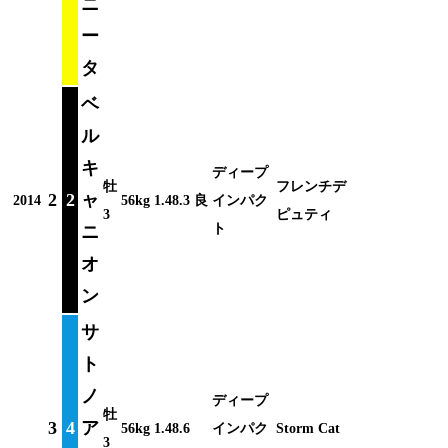
ニ
ー
タ
ベ
ル
キ
ディープ
牡
フレンチデ
2
2
ャ
2014
56kg
1.48.3
良
インパク
3
ピュティ
ト
ニ
オ
ン
サ
ト
ノ
ディープ
牡
3
4
ア
56kg
1.48.6
インパク
Storm Cat
3