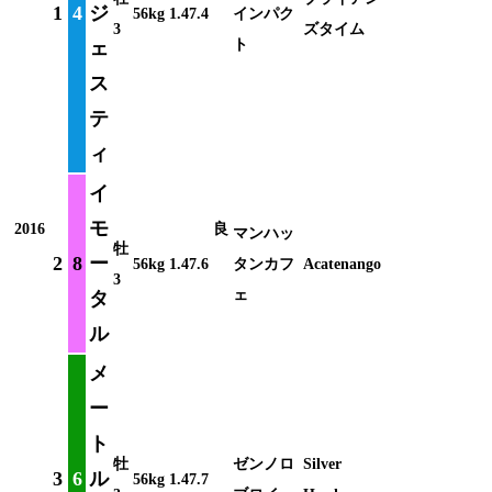
1
4
ジ
56kg
1.47.4
インパク
3
ズタイム
ト
ェ
ス
テ
ィ
イ
モ
2016
良
マンハッ
牡
2
8
ー
56kg
1.47.6
タンカフ
Acatenango
3
ェ
タ
ル
メ
ー
ト
牡
ゼンノロ
Silver
3
6
ル
56kg
1.47.7