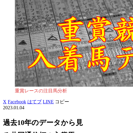
重賞レースの注目馬分析
X
Facebook
はてブ
LINE
コピー
2023.01.04
過去10年のデータから見