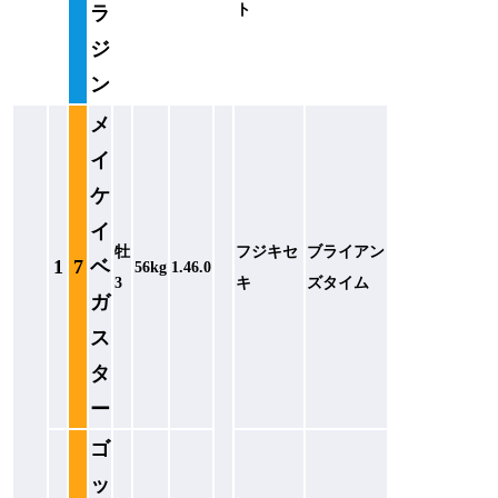
ト
ラ
ジ
ン
メ
イ
ケ
イ
牡
フジキセ
ブライアン
1
7
ベ
56kg
1.46.0
3
キ
ズタイム
ガ
ス
タ
ー
ゴ
ッ