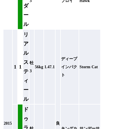
3
ブロイ
Hawk
ダ
ー
ル
リ
ア
ル
ディープ
ス
牡
1
1
56kg
1.47.1
インパク
Storm Cat
テ
3
ト
ィ
ー
ル
ド
ゥ
2015
良
ラ
牡
キングカ
サンデーサ