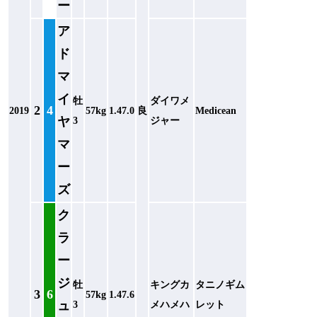
ー
ア
ド
マ
イ
牡
ダイワメ
2
4
2019
57kg
1.47.0
良
Medicean
ヤ
3
ジャー
マ
ー
ズ
ク
ラ
ー
ジ
牡
キングカ
タニノギム
3
6
57kg
1.47.6
ュ
3
メハメハ
レット