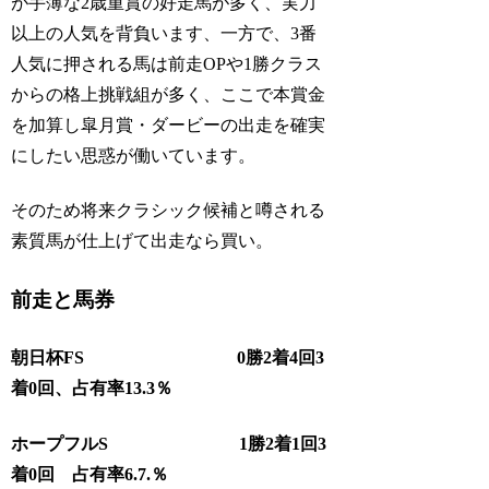
が手薄な2歳重賞の好走馬が多く、実力
以上の人気を背負います、一方で、3番
人気に押される馬は前走OPや1勝クラス
からの格上挑戦組が多く、ここで本賞金
を加算し皐月賞・ダービーの出走を確実
にしたい思惑が働いています。
そのため将来クラシック候補と噂される
素質馬が仕上げて出走なら買い。
前走と馬券
朝日杯FS 0勝2着4回3
着0回、占有率13.3％
ホープフルS 1勝2着1回3
着0回 占有率6.7.％