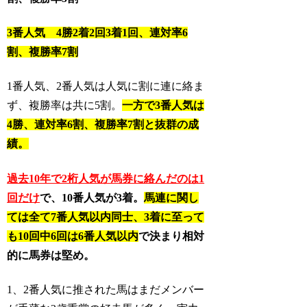
3番人気 4勝2着2回3着1回、連対率6
割、複勝率7割
1番人気、2番人気は人気に割に連に絡ま
ず、複勝率は共に5割。
一方で3番人気は
4勝、連対率6割、複勝率7割と抜群の成
績。
過去10年で2桁人気が馬券に絡んだのは1
回だけ
で、10番人気が3着。
馬連に関し
ては全て7番人気以内同士、3着に至って
も10回中6回は6番人気以内
で決まり相対
的に馬券は堅め。
1、2番人気に推された馬はまだメンバー