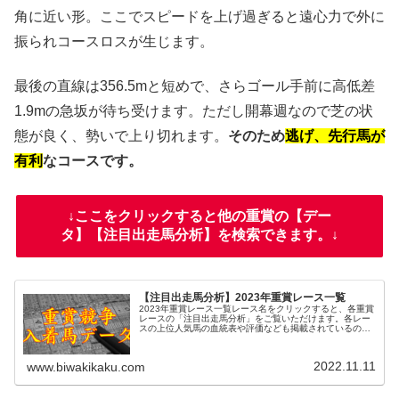
角に近い形。ここでスピードを上げ過ぎると遠心力で外に
振られコースロスが生じます。
最後の直線は356.5mと短めで、さらゴール手前に高低差
1.9mの急坂が待ち受けます。ただし開幕週なので芝の状
態が良く、勢いで上り切れます。
そのため
逃げ、先行馬が
有利
なコースです。
↓ここをクリックすると他の重賞の【デー
タ】【注目出走馬分析】を検索できます。↓
【注目出走馬分析】2023年重賞レース一覧
2023年重賞レース一覧レース名をクリックすると、各重賞
レースの「注目出走馬分析」をご覧いただけます。各レー
スの上位人気馬の血統表や評価なども掲載されているの
で、過去のレースと比較する際にお役立てください。また
レース名の脇のDをクリックする...
2022.11.11
www.biwakikaku.com