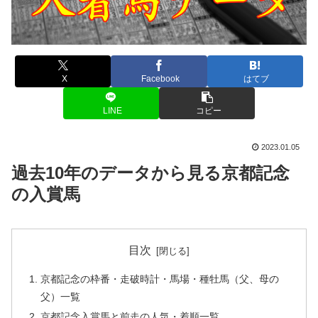
X
Facebook
はてブ
LINE
コピー
2023.01.05
過去10年のデータから見る京都記念
の入賞馬
目次
京都記念の枠番・走破時計・馬場・種牡馬（父、母の
父）一覧
京都記念入賞馬と前走の人気・着順一覧