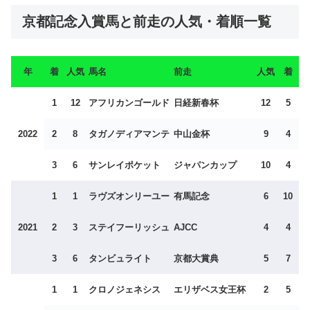
京都記念入賞馬と前走の人気・着順一覧
年
着
人気
馬名
前走
人気
着
1
12
アフリカンゴールド
日経新春杯
12
5
2022
2
8
タガノディアマンテ
中山金杯
9
4
3
6
サンレイポケット
ジャパンカップ
10
4
1
1
ラヴズオンリーユー
有馬記念
6
10
2021
2
3
ステイフーリッシュ
AJCC
4
4
3
6
タンビュライト
京都大賞典
5
7
1
1
クロノジェネシス
エリザベス女王杯
2
5