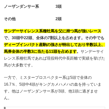
ノーザンダンサー系 3頭
その他 2頭
サンデーサイレンス系種牡馬を父に持つ馬が強いレース
で、30頭中22頭、全体の7割以上を占めます。その中でも
ディープインパクト産駒の強さが特出しており半数以上、
馬券全体の半数3に当たる11頭を占めます
。
サンデーサイ
レンス系種牡馬であれば現役時代中長距離で実績を挙げた
馬が大多数です。
一方で、ミスタープロスペクター系は5頭で全体の
16.7％、5頭中4頭がキングカメハメハの血を持っていま
す。他はノーザンダンサー系が3頭、他1頭に過ぎませ
ん。