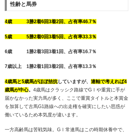
性齢と馬券
4歳 3勝2着6回3着2回、占有率46.7％
5歳 5勝2着0回3着5回、占有率33.3％
6歳 1勝2着3回3着1回、占有率16.7％
7歳以上 1勝2着1回3着2回、占有率13.3％
4歳馬と5歳馬がほぼ拮抗
していますが、
連軸で考えれば4
歳馬が中心
。
4歳馬はクラッシク路線でGⅠや重賞に手が
届かなかった実力馬が多く、ここで重賞タイトルと本賞金
を加算して古馬G1路線への出走権を確実にしたい思惑が
働いているため本気度が違います。
一方高齢馬は苦戦気味。GⅠ常連馬はこの時期休養中で、