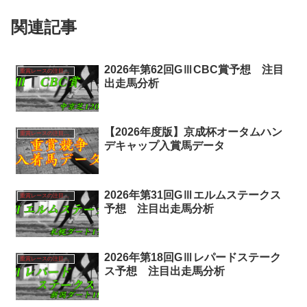
関連記事
2026年第62回GⅢCBC賞予想 注目
重賞レースの注目馬分析
出走馬分析
【2026年度版】京成杯オータムハン
重賞レースの注目馬分析
デキャップ入賞馬データ
2026年第31回GⅢエルムステークス
重賞レースの注目馬分析
予想 注目出走馬分析
2026年第18回GⅢレパードステーク
重賞レースの注目馬分析
ス予想 注目出走馬分析