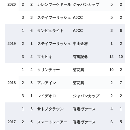
2020
2
2
カレンブーケドール
ジャパンカップ
5
2
3
3
ステイフーリッシュ
AJCC
5
2
1
6
タンビュライト
AJCC
3
6
2019
2
1
ステイフーリッシュ
中山金杯
1
2
3
2
マカヒキ
有馬記念
12
10
1
4
クリンチャー
菊花賞
10
2
2018
2
3
アルアイン
菊花賞
2
7
3
1
レイデオロ
ジャパンカップ
2
2
1
3
サトノクラウン
香港ヴァース
4
1
2017
2
5
スマートレイアー
香港ヴァース
6
5