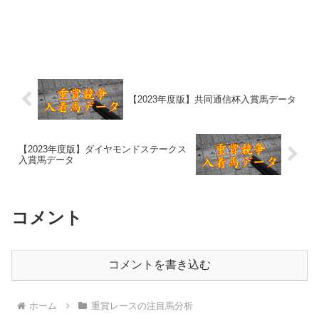
【2023年度版】共同通信杯入賞馬データ
【2023年度版】ダイヤモンドステークス
入賞馬データ
コメント
コメントを書き込む
ホーム
重賞レースの注目馬分析