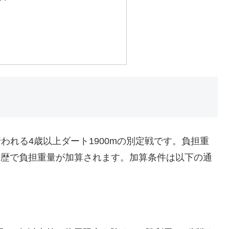
われる4歳以上ダート1900mの別定戦です。負担重
優勝歴で負担重量が加算されます。加算条件は以下の通
。