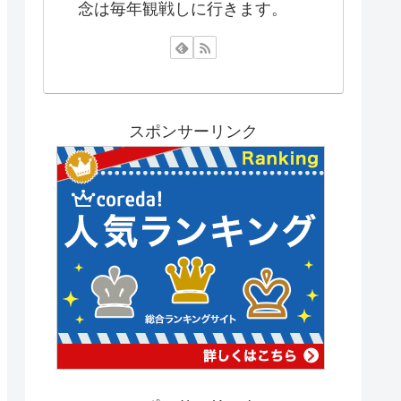
念は毎年観戦しに行きます。
スポンサーリンク