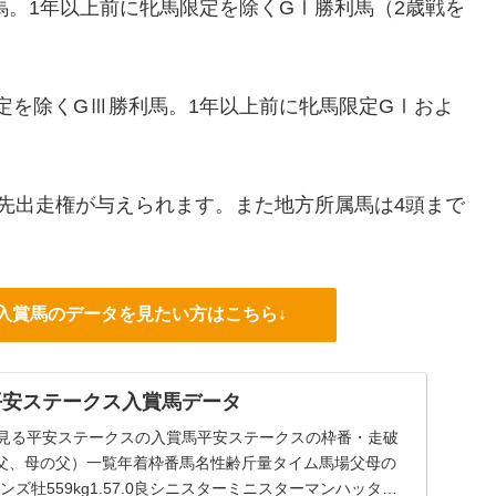
利馬。1年以上前に牝馬限定を除くGⅠ勝利馬（2歳戦を
馬限定を除くGⅢ勝利馬。1年以上前に牝馬限定GⅠおよ
先出走権が与えられます。また地方所属馬は4頭まで
ス入賞馬のデータを見たい方はこちら↓
】平安ステークス入賞馬データ
ら見る平安ステークスの入賞馬平安ステークスの枠番・走破
父、母の父）一覧年着枠番馬名性齢斤量タイム馬場父母の
インズ牡559kg1.57.0良シニスターミニスターマンハッタン