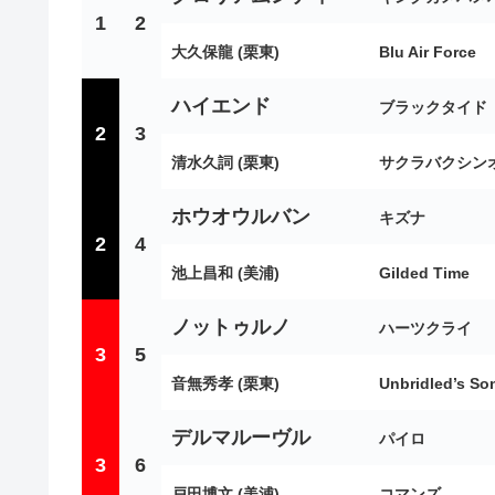
1
2
大久保龍 (栗東)
Blu Air Force
ハイエンド
ブラックタイド
2
3
清水久詞 (栗東)
サクラバクシン
ホウオウルバン
キズナ
2
4
池上昌和 (美浦)
Gilded Time
ノットゥルノ
ハーツクライ
3
5
音無秀孝 (栗東)
Unbridled’s So
デルマルーヴル
パイロ
3
6
戸田博文 (美浦)
コマンズ