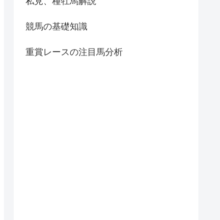
私見、種牡馬解説
競馬の基礎知識
重賞レースの注目馬分析