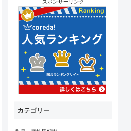
スポンサーリンク
カテゴリー