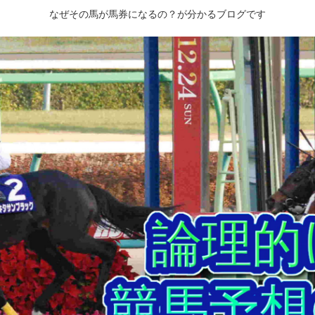
なぜその馬が馬券になるの？が分かるブログです