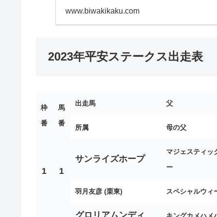
カフェ...
www.biwakikaku.com
2023年平安ステークス出走表
出走馬
父
枠
馬
番
番
所属
母の父
マジェスティッ
サンライズホープ
ー
1
1
羽月友彦 (栗東)
スペシャルウィ
グロリアムンディ
キングカメハメ