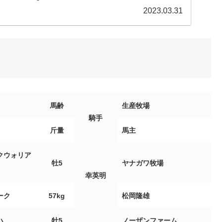
2023.03.31
馬齢
生産牧場
騎手
斤量
馬主
クウォリア
牡5
ヤナガワ牧場
幸英明
ーク
57kg
松岡隆雄
ハ
牡5
ノーザンファーム