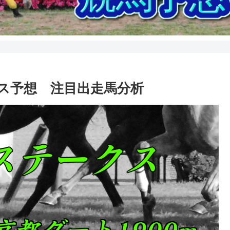
クス予想 注目出走馬分析