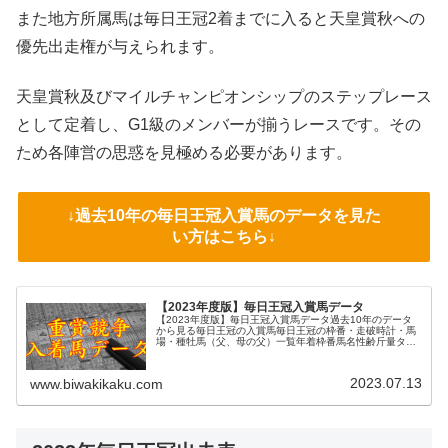
また地方所属馬は毎日王冠2着までに入ると天皇賞秋への
優先出走権が与えられます。
天皇賞秋及びマイルチャンピオンシップのステップレース
として定着し、G1級のメンバーが揃うレースです。その
ため各陣営の思惑を見極める必要があります。
↓過去10年の毎日王冠入賞馬のデータを見た
い方はこちら↓
【2023年度版】毎日王冠入賞馬データ
【2023年度版】毎日王冠入賞馬データ過去10年のデータ
から見る毎日王冠の入賞馬毎日王冠の枠番・走破時計・馬
場・種牡馬（父、母の父）一覧年着枠番馬名性齢斤量タイ
ム馬場父母の父202213サリオス牡556kg1.44.1良ハーツク
ライLomi...
2023.07.13
www.biwakikaku.com