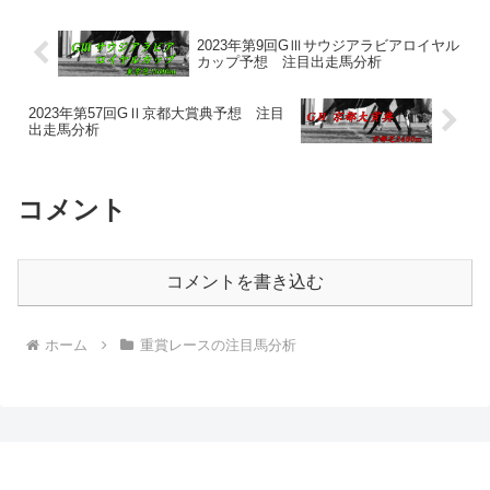
2023年第9回GⅢサウジアラビアロイヤル
カップ予想 注目出走馬分析
2023年第57回GⅡ京都大賞典予想 注目
出走馬分析
コメント
コメントを書き込む
ホーム
重賞レースの注目馬分析