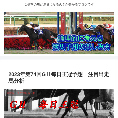
なぜその馬が馬券になるの？が分かるブログです
2023年第74回GⅡ毎日王冠予想 注目出走
馬分析
重賞レースの注目馬分析