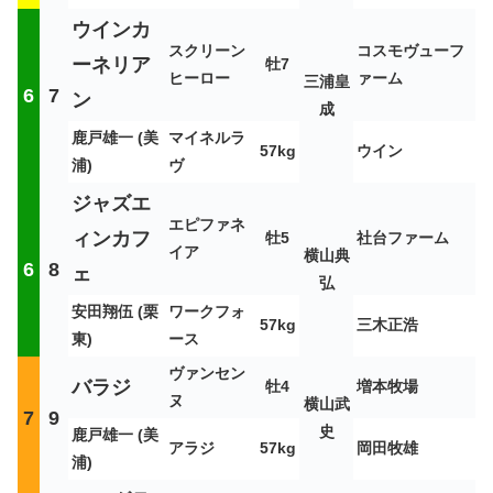
ウインカ
スクリーン
コスモヴューフ
ーネリア
牡7
ヒーロー
ァーム
三浦皇
6
7
ン
成
鹿戸雄一 (美
マイネルラ
57kg
ウイン
浦)
ヴ
ジャズエ
エピファネ
ィンカフ
牡5
社台ファーム
イア
横山典
6
8
ェ
弘
安田翔伍 (栗
ワークフォ
57kg
三木正浩
東)
ース
ヴァンセン
バラジ
牡4
増本牧場
ヌ
横山武
7
9
史
鹿戸雄一 (美
アラジ
57kg
岡田牧雄
浦)