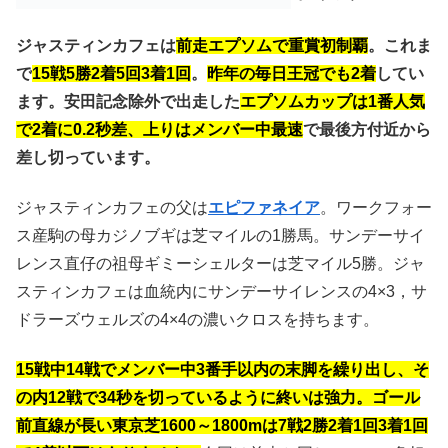
ジャスティンカフェは
前走エプソムで重賞初制覇
。これま
で
15戦5勝2着5回3着1回
。
昨年の毎日王冠でも2着
してい
ます。安田記念除外で出走した
エプソムカップは1番人気
で2着に0.2秒差、上りはメンバー中最速
で最後方付近から
差し切っています。
ジャスティンカフェの父は
エピファネイア
。ワークフォー
ス産駒の母カジノブギは芝マイルの1勝馬。サンデーサイ
レンス直仔の祖母ギミーシェルターは芝マイル5勝。ジャ
スティンカフェは血統内にサンデーサイレンスの4×3，サ
ドラーズウェルズの4×4の濃いクロスを持ちます。
15戦中14戦でメンバー中3番手以内の末脚を繰り出し、そ
の内12戦で34秒を切っているように終いは強力。ゴール
前直線が長い東京芝1600～1800mは7戦2勝2着1回3着1回