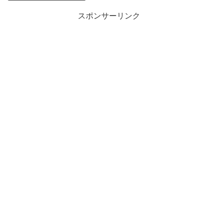
スポンサーリンク