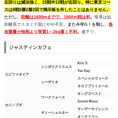
左回りは滅法強く、15戦中12戦が左回り。特に東京コー
スは8戦5勝2着2回で掲示板を外したことはありません。
ただし、
距離は1600mまでで、1800ｍ戦は初
。
母系は短
距離系でスタミナ面にやや不安。
また今年GⅠを制し、
負
担重量が他馬より実質1～2kg重く不利
。
連下で。
ジャスティンカフェ
Kris S.
シンボリクリスエス
Tee Kay
エピファネイア
スペシャルウィーク
シーザリオ
キロフプリミエール
キングズベスト
ワークフォース
Soviet Moon
カジノブギ
サンデーサイレンス
ギミーシェルター
オークツリー