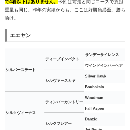
で4着以下はありません。
今回は前走と同じコースで負担
重量も同じ。昨年の実績からも、ここは好勝負必至。勝ち
負け。
エエヤン
サンデーサイレンス
ディープインパクト
ウインドインハーヘア
シルバーステート
Silver Hawk
シルヴァースカヤ
Boubskaia
Woodman
ティンバーカントリー
Fall Aspen
シルクヴィーナス
Danzig
シルクフレアー
Jet Route