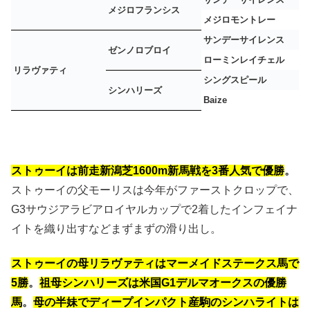
メジロフランシス
メジロモントレー
サンデーサイレンス
ゼンノロブロイ
ローミンレイチェル
リラヴァティ
シングスピール
シンハリーズ
Baize
ストゥーイは前走新潟芝1600m新馬戦を3番人気で優勝
。
ストゥーイの父モーリスは今年がファーストクロップで、
G3サウジアラビアロイヤルカップで2着したインフェイナ
イトを織り出すなどまずまずの滑り出し。
ストゥーイの母リラヴァティはマーメイドステークス馬で
5勝
。
祖母シンハリーズは米国G1デルマオークスの優勝
馬
。
母の半妹でディープインパクト産駒のシンハライトは