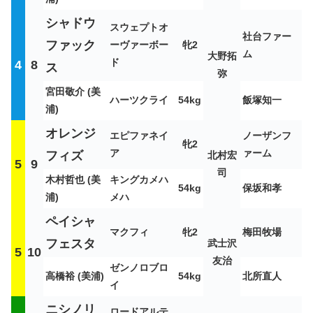
シャドウ
スウェプトオ
社台ファー
ファック
ーヴァーボー
牝2
ム
大野拓
ド
4
8
ス
弥
宮田敬介 (美
ハーツクライ
54kg
飯塚知一
浦)
オレンジ
エピファネイ
ノーザンフ
牝2
ア
ァーム
フィズ
北村宏
5
9
司
木村哲也 (美
キングカメハ
54kg
保坂和孝
浦)
メハ
ペイシャ
マクフィ
牝2
梅田牧場
フェスタ
武士沢
5
10
友治
ゼンノロブロ
高橋裕 (美浦)
54kg
北所直人
イ
ニシノリ
ロードアルテ