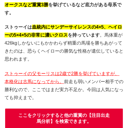
オークスなど重賞3勝
を挙げているなど底力がある母系で
す。
ストゥーイは
血統内にサンデーサイレンスの4×5、ヘイロ
ーの5×4×5の非常に濃いクロス
を持っています
。馬体重が
426kgしかないにもかかわらず稍重の馬場を勝ちあがって
きたのは、恐らくヘイローの勝気な性格が遺伝していると
思われます。
ストゥーイの父モーリスは2歳で2勝を挙げていますが、
本格化は古馬になってから。
前走も弱いメンバー相手での
勝利なので、ここではまだ実力不足か。今回は人気になっ
ても抑えまで。
ここをクリックすると他の重賞の【注目出走
馬分析】を検索できます。