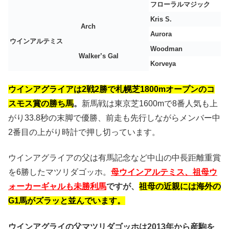
フローラルマジック
Kris S.
Arch
Aurora
ウインアルテミス
Woodman
Walker’s Gal
Korveya
ウインアグライアは2戦2勝で札幌芝1800mオープンのコ
スモス賞の勝ち馬
。
新馬戦は東京芝1600mで8番人気も上
がり33.8秒の末脚で優勝、前走も先行しながらメンバー中
2番目の上がり時計で押し切っています。
ウインアグライアの父は有馬記念など中山の中長距離重賞
を6勝したマツリダゴッホ。
母ウインアルテミス、祖母ウ
ォーカーギャルも未勝利馬
ですが、
祖母の近親には海外の
G1馬がズラッと並んでいます。
ウインアグライの父マツリダゴッホは2013年から産駒を