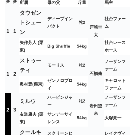
番
番
所属
母の父
斤量
馬主
タウゼン
ディープイン
社台ファー
トシェー
牝2
パクト
ム
戸崎圭
1
1
ン
太
矢作芳人 (栗
社台レース
Big Shuffle
54kg
東)
ホース
ストゥー
ノーザンフ
モーリス
牝2
ァーム
ティ
1
2
石橋脩
ゼンノロブロ
キャロット
奥村豊(栗東)
54kg
イ
ファーム
ハービンジャ
ノーザンフ
ミルウ
牝2
ー
ァーム
岩田望
2
3
来
友道康夫 (栗
サンデーサイ
54kg
大塚亮一
東)
レンス
クールキ
スクリーンヒ
レイクヴィ