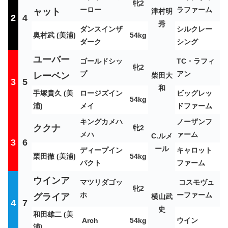
牝2
ーロー
ラファーム
ャット
津村明
2
4
秀
ダンスインザ
シルクレー
奥村武 (美浦)
54kg
ダーク
シング
ユーバー
ゴールドシッ
TC・ラフィ
牝2
プ
アン
レーベン
柴田大
3
5
和
手塚貴久 (美
ロージズイン
ビッグレッ
54kg
浦)
メイ
ドファーム
キングカメハ
ノーザンフ
ククナ
牝2
メハ
ァーム
C.ルメ
3
6
ール
ディープイン
キャロット
栗田徹 (美浦)
54kg
パクト
ファーム
ウインア
マツリダゴッ
コスモヴュ
牝2
ホ
ーファーム
グライア
横山武
4
7
史
和田雄二 (美
Arch
54kg
ウイン
浦)