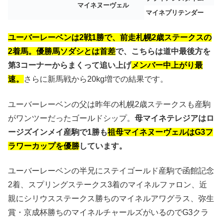
マイネヌーヴェル
マイネプリテンダー
ユーバーレーベンは2戦1勝で、前走札幌2歳ステークスの
2着馬。
優勝馬ソダシとは首差
で、こちらは道中最後方を
第3コーナーからまくって追い上げ
メンバー中上がり最
速。
さらに新馬戦から20kg増での結果です。
ユーバーレーベンの父は昨年の札幌2歳ステークスも産駒
がワンツーだったゴールドシップ。
母マイネテレジアはロ
ージズインメイ産駒で1勝も
祖母マイネヌーヴェルはG3フ
ラワーカップを優勝
しています。
ユーバーレーベンの半兄にステイゴールド産駒で函館記念
2着、スプリングステークス3着のマイネルファロン、近
親にシリウスステークス勝ちのマイネルアワグラス、弥生
賞・京成杯勝ちのマイネルチャールズがいるのでG3クラ