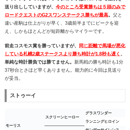
送り出ししていますが、
今のところ受賞勝ちは５頭のみで
ロードクエストのG2スワンステークス勝ちが最高
。
父と
違い産駒は仕上がりが早く、3歳前半までにピークを迎
え、しかもほとんどが短距離からマイラーです。
前走コスモス賞を勝っていますが、
同じ距離で馬場が悪化
している札幌2歳ステークスより勝ち時計が1.8秒も遅く
、
単純な時計勝負では勝てません。
新馬戦の勝ち時計も1分
37秒台とさほど早くありません。能力的に今回は見送り
が妥当。
ストゥーイ
グラスワンダー
スクリーンヒーロー
ランニングヒロイン
モーリス
サンデーサイレンス