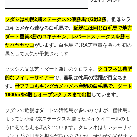
ウェイブウインド
ソダシは札幌2歳ステークスの優勝馬で2戦2勝
。
祖母シラ
ユキヒメから連なる白毛馬で、
近親には同じ白毛馬で地方
ダート重賞3勝のユキチャン、レパードステークスを勝っ
たハヤヤッコ
がいます。
白毛馬でJRA芝重賞を勝った初の
馬として人気が予想されます。
ソダシの父は芝・ダート兼用のクロフネ。
クロフネは典型
的なフィリーサイアー
で、産駒は牝馬の活躍が目立ちま
す。
母ブチコもキングカメハメハ産駒の白毛馬で、ダート
1800mを4勝しオープンクラスまで出世
しています。
ソダシの近親はダートの活躍馬が多いのですが、種牡馬に
よっては小倉2歳ステークスを勝ったメイケイエールのよ
うに芝でも走る馬が出ています。クロフネはサンデーサイ
レンス系の肌馬と相性が良いのですが、母の母の父がサン