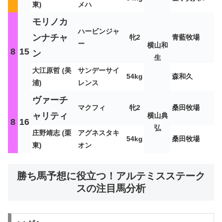
東)
メハ
モリノカ
ハービンジャ
ンナチャ
牝2
青藍牧場
ー
横山和
8
15
ン
生
大江原哲 (美
サンデーサイ
54kg
森和久
浦)
レンス
ヴァーチ
マクフィ
牝2
桑田牧場
ャリティ
横山典
8
16
弘
庄野靖志 (栗
アグネスタキ
54kg
桑田牧場
東)
オン
勝ち馬予想に役立つ！アルテミスステーク
スの注目馬分析