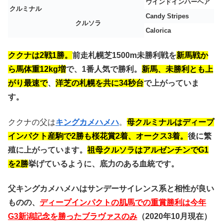
ウインドインハーヘア
クルミナル
Candy Stripes
クルソラ
Calorica
ククナは2戦1勝。
前走札幌芝1500m未勝利戦を
新馬戦か
ら馬体重12kg増
で、1番人気で勝利。
新馬、未勝利とも上
がり最速で
、
洋芝の札幌を共に34秒台
で上がっていま
す。
ククナの父は
キングカメハメハ
。
母クルミナルはディープ
インパクト産駒で2勝も桜花賞2着、オークス3着。
後に繁
殖に上がっています。
祖母クルソラはアルゼンチンでG1
を2勝
挙げているように、底力のある血統です。
父キングカメハメハはサンデーサイレンス系と相性が良い
ものの、
ディープインパクトの肌馬での重賞勝利は今年
G3新潟記念を勝ったブラヴァスのみ
（2020年10月現在）