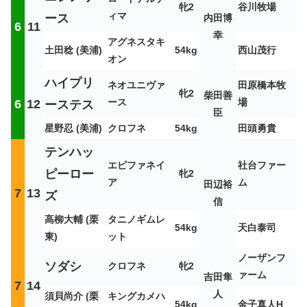
牝2
谷川牧場
ィマ
ース
内田博
6
11
幸
アグネスタキ
土田稔 (美浦)
54kg
西山茂行
オン
ハイプリ
ネオユニヴァ
田原橋本牧
牝2
柴田善
ース
場
6
12
ーステス
臣
星野忍 (美浦)
クロフネ
54kg
田頭勇貴
テンハッ
エピファネイ
社台ファー
ピーロー
牝2
ア
ム
田辺裕
7
13
ズ
信
高柳大輔 (栗
タニノギムレ
54kg
天白泰司
東)
ット
ノーザンフ
ソダシ
クロフネ
牝2
ァーム
吉田隼
7
14
人
須貝尚介 (栗
キングカメハ
54kg
金子真人H