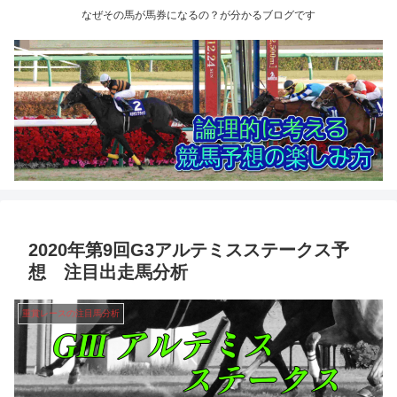
なぜその馬が馬券になるの？が分かるブログです
2020年第9回G3アルテミスステークス予
想 注目出走馬分析
重賞レースの注目馬分析