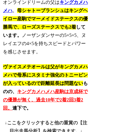
オンラインドリームの父は
キングカメハ
メハ
。
母シャトーブランシュはキングヘ
イロー産駒でマーメイドステークスの優
勝馬で、ローズステークスでも2着
して
います。
ノーザンダンサーの5×5×5、ヌ
レイエフの4×5を持ちスピードとパワー
を感じさせます。
ヴァイスメテオール
は父がキングカメハ
メハで母系にスタミナ強化のトニービン
が入っているので距離延長は問題ない
も
のの、
キングカメハメハ産駒は京成杯で
の優勝が無く、過去10年で2着2回3着2
回。
連下で。
↓ここをクリックすると他の重賞の【注
目出走馬分析】を検索できます。↓