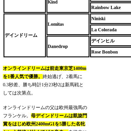
Kind
Rainbow Lake
Niniski
Lomitas
La Colorada
デインドリーム
デインヒル
Danedrop
Rose Bonbon
オンラインドリームは前走東京芝1400m
を1番人気で優勝。
終始逃げ、2着馬に
0.3秒差、勝ち時計1分23秒2は新馬戦と
しては次第点。
オンラインドリームの父は欧州最強馬の
フランケル。
母
デインドリームは凱旋門
賞をはじめ欧州2400mG1を5勝した名牝