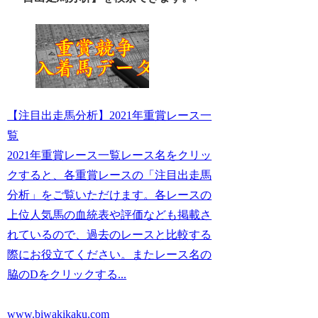
【注目出走馬分析】2021年重賞レース一
覧
2021年重賞レース一覧レース名をクリッ
クすると、各重賞レースの「注目出走馬
分析」をご覧いただけます。各レースの
上位人気馬の血統表や評価なども掲載さ
れているので、過去のレースと比較する
際にお役立てください。またレース名の
脇のDをクリックする...
www.biwakikaku.com