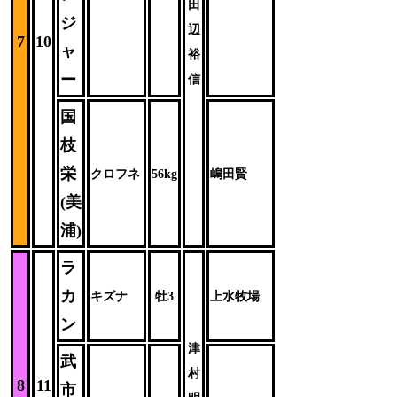
田
ジ
辺
7
10
ャ
裕
ー
信
国
枝
栄
クロフネ
56kg
嶋田賢
(美
浦)
ラ
カ
キズナ
牡3
上水牧場
ン
津
武
村
8
11
市