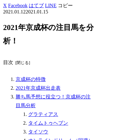
X
Facebook
はてブ
LINE
コピー
2021.01.12
2021.01.15
2021年京成杯の注目馬を分
析！
目次
京成杯の特徴
2021年京成杯出走表
勝ち馬予想に役立つ！京成杯の注
目馬分析
グラティアス
タイムトゥヘブン
タイソウ