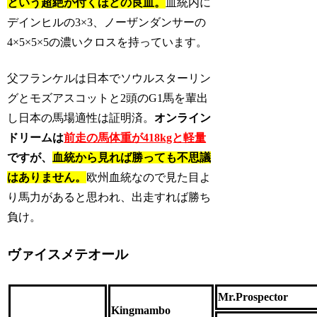
という超絶が付くほどの良血。
血統内に
デインヒルの3×3、ノーザンダンサーの
4×5×5×5の濃いクロスを持っています。
父フランケルは日本でソウルスターリン
グとモズアスコットと2頭のG1馬を輩出
し日本の馬場適性は証明済。
オンライン
ドリームは
前走の馬体重が418kgと軽量
ですが、
血統から見れば勝っても不思議
はありません。
欧州血統なので見た目よ
り馬力があると思われ、出走すれば勝ち
負け。
ヴァイスメテオール
Mr.Prospector
Kingmambo