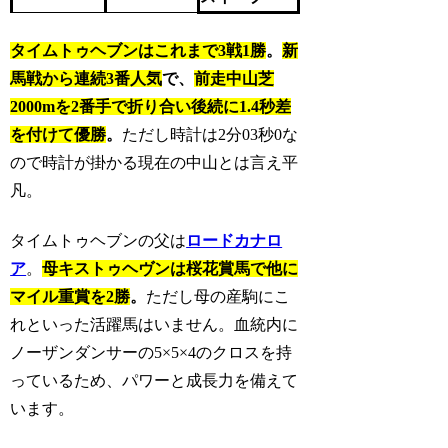
タイムトゥヘブンはこれまで3戦1勝
。
新
馬戦から連続3番人気
で、
前走中山芝
2000mを2番手で折り合い後続に1.4秒差
を付けて優勝
。
ただし時計は2分03秒0な
ので時計が掛かる現在の中山とは言え平
凡。
タイムトゥヘブンの父は
ロードカナロ
ア
。
母キストゥヘヴンは桜花賞馬で他に
マイル重賞を2勝
。
ただし母の産駒にこ
れといった活躍馬はいません。血統内に
ノーザンダンサーの5×5×4のクロスを持
っているため、パワーと成長力を備えて
います。