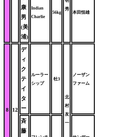
明
康
Indian
秀
56kg
本田恒雄
男
Charlie
(美
浦)
デ
ィ
ク
ルーラー
ノーザン
テ
牡3
シップ
ファーム
イ
北
タ
村
ー
8
12
友
斉
一
藤