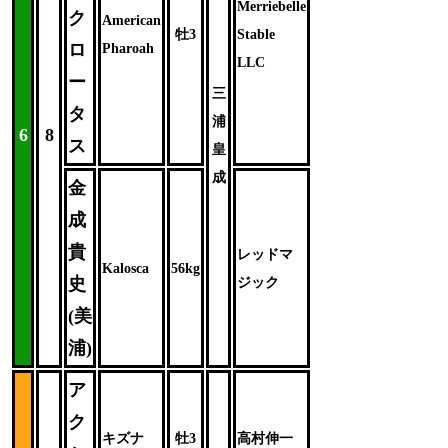
Merriebelle
ク
American
牡3
Stable
ロ
Pharoah
LLC
ー
三
タ
浦
6
8
ス
皇
成
金
成
貴
レッドマ
Kalosca
56kg
史
ジック
(美
浦)
ア
ク
キズナ
牡3
高村伸一