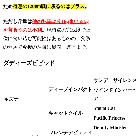
ため
得意の1200m戦に戻るのはプラス
。
ただし斤量は
他の牝馬より1kg重い55kg
を背負うのは不利
。
現時点の完成度で上
位に食い込む可能性はあるものの、父系
の弱さで今後の活躍は疑問。連下まで。
ダディーズビビッド
サンデーサイレン
ディープインパクト
ウインドインハー
ア
キズナ
Storm Cat
キャットクイル
Pacific Princess
Deputy Minister
フレンチデピュティ