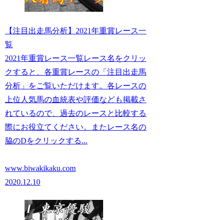
【注目出走馬分析】2021年重賞レース一
覧
2021年重賞レース一覧レース名をクリッ
クすると、各重賞レースの「注目出走馬
分析」をご覧いただけます。各レースの
上位人気馬の血統表や評価なども掲載さ
れているので、過去のレースと比較する
際にお役立てください。またレース名の
脇のDをクリックする...
www.biwakikaku.com
2020.12.10