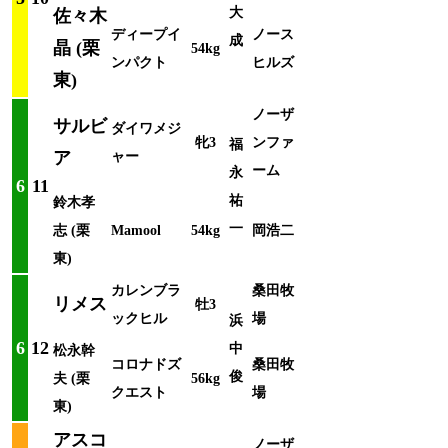
大
佐々木
ディープイ
ノース
成
晶 (栗
54kg
ンパクト
ヒルズ
東)
ノーザ
サルビ
ダイワメジ
牝3
ンファ
福
ア
ャー
ーム
永
6
11
祐
鈴木孝
一
志 (栗
Mamool
54kg
岡浩二
東)
カレンブラ
桑田牧
リメス
牡3
ックヒル
場
浜
6
12
中
松永幹
コロナドズ
桑田牧
俊
夫 (栗
56kg
クエスト
場
東)
アスコ
ノーザ