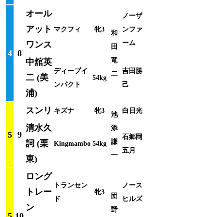
オール
ノーザ
アット
マクフィ
牝3
ンファ
和
ーム
ワンス
田
4
8
竜
中舘英
ディープイ
吉田勝
二
二 (美
54kg
ンパクト
己
浦)
スンリ
キズナ
牝3
白日光
池
清水久
添
5
9
石郷岡
謙
詞 (栗
Kingmambo
54kg
五月
一
東)
ロング
トランセン
ノース
トレー
牝3
団
ド
ヒルズ
ン
野
5
10