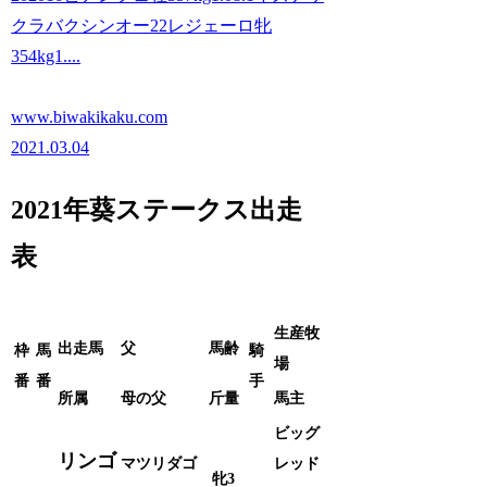
クラバクシンオー22レジェーロ牝
354kg1....
www.biwakikaku.com
2021.03.04
2021年葵ステークス出走
表
生産牧
出走馬
父
馬齢
枠
馬
騎
場
番
番
手
所属
母の父
斤量
馬主
ビッグ
リンゴ
マツリダゴ
レッド
牝3