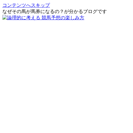
コンテンツへスキップ
なぜその馬が馬券になるの？が分かるブログです