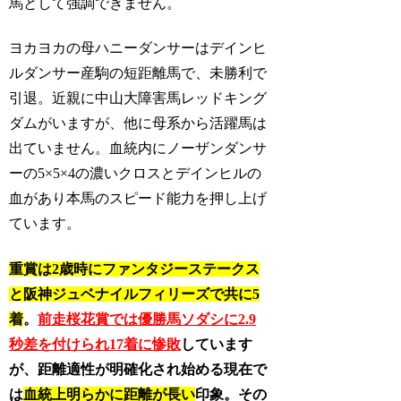
馬として強調できません。
ヨカヨカの母ハニーダンサーはデインヒ
ルダンサー産駒の短距離馬で、未勝利で
引退。近親に中山大障害馬レッドキング
ダムがいますが、他に母系から活躍馬は
出ていません。血統内にノーザンダンサ
ーの5×5×4の濃いクロスとデインヒルの
血があり本馬のスピード能力を押し上げ
ています。
重賞は2歳時にファンタジーステークス
と阪神ジュベナイルフィリーズで共に5
着
。
前走桜花賞では優勝馬ソダシに2.9
秒差を付けられ17着に惨敗
しています
が、距離適性が明確化され始める現在で
は
血統上明らかに距離が長い
印象。その