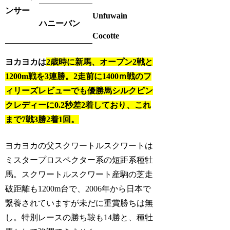
ンサー
Unfuwain
ハニーバン
Cocotte
ヨカヨカは
2歳時に新馬、オープン2戦と
1200m戦を3連勝。2走前に1400ｍ戦のフ
ィリーズレビューでも優勝馬シルクピン
クレディーに0.2秒差2着しており、これ
まで7戦3勝2着1回。
ヨカヨカの父スクワートルスクワートは
ミスタープロスペクター系の短距系種牡
馬。スクワートルスクワート産駒の芝走
破距離も1200m台で、2006年から日本で
繋養されていますが未だに重賞勝ちは無
し。特別レースの勝ち鞍も14勝と、種牡