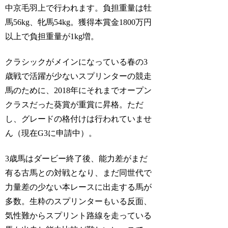
中京毛羽上で行われます。負担重量は牡
馬56kg、牝馬54kg。獲得本賞金1800万円
以上で負担重量が1kg増。
クラシックがメインになっている春の3
歳戦で活躍が少ないスプリンターの競走
馬のために、2018年にそれまでオープン
クラスだった葵賞が重賞に昇格。ただ
し、グレードの格付けは行われていませ
ん（現在G3に申請中）。
3歳馬はダービー終了後、能力差がまだ
有る古馬との対戦となり、まだ同世代で
力量差の少ない本レースに出走する馬が
多数。生粋のスプリンターもいる反面、
気性難からスプリント路線を走っている