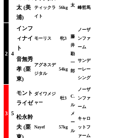
太
太 (美
ティックラ
56kg
峰哲馬
イト
浦)
インフ
ノーザ
藤
ィナイ
モーリス
牝3
ンファ
井
ーム
ト
2
4
勘
音無秀
サンデ
一
アグネスデ
孝 (栗
54kg
ーレー
郎
ジタル
シング
東)
ノーザ
モント
ダイワメジ
C.
牡3
ンファ
ライゼ
ャー
ル
ーム
3
5
メ
松永幹
キャロ
ー
夫 (栗
Nayef
57kg
ットフ
ル
ァーム
東)