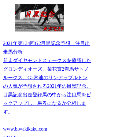
2021年第134回G2目黒記念予想 注目出
走馬分析
前走ダイヤモンドステークスを優勝した
グロンディオーズ、菊花賞2着馬サトノ
ルークス、G2常連のサンアップルトン
の人気が予想される2021年の目黒記念。
目黒記念出走登録馬の中から注目馬をピ
ックアップし、馬券になるか分析しま
す。
www.biwakikaku.com