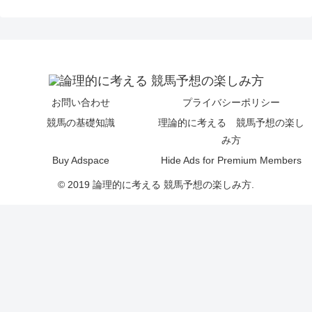
お問い合わせ
プライバシーポリシー
競馬の基礎知識
理論的に考える 競馬予想の楽し
み方
Buy Adspace
Hide Ads for Premium Members
© 2019 論理的に考える 競馬予想の楽しみ方.