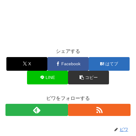
シェアする
X
Facebook
はてブ
LINE
コピー
ビワをフォローする
ビワ