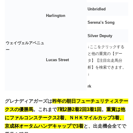
Unbridled
Harlington
Serena’s Song
Silver Deputy
ウェイヴェルアベニュ
↓ここをクリックする
ー
と他の重賞の【デー
Lucas Street
タ】【注目出走馬分
析】を検索できます。
↓
rk
グレナディアガーズは
昨年の朝日フューチュリティステー
クスの優勝馬
。これまで
7戦2勝2着2回3着1回
。
重賞は他
にファルコンステークス2着、ＮＨＫマイルカップ3着、
京成杯オータムハンデキャップで3着
と、出走機会全てで