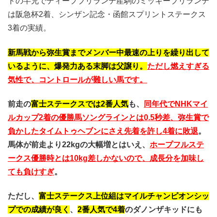
ドの半兄でディープブリランテ産駒のミッキーブリランテ
は阪急杯2着、シンザン記念・函館スプリントステークス
3着の実績。
新馬戦から弥生賞までメンバー中最速の上りを繰り出して
いるように、爆発力ある末脚は父譲り。
ただし燃えすぎる
気性で、コントロールが難しい馬です。
前走の
富士ステークスでは2番人気
も、
同年代でNHKマイ
ルカップ2着の優勝馬ソングラインとは0.5秒差、弥生賞で
負かしたタイムトゥヘブンにさえ先着を許し4着に敗退
。
馬体が前走より22kgの大幅増とはいえ、
ホープフルステ
ークス優勝時とは10kg差しかないので、成長分を加味し
ても負けすぎ
。
ただし、
富士ステークス上位組はマイルチャンピオンシッ
プでの成績が良く
、
2番人気で4着
のダノンザキッドにも