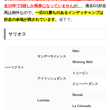
去10年で3頭しか馬券になっていません
が、
、過去G1好走
馬は例外なので、
一応G1勝ちのあるインディチャンプは
好走の余地が残されています
。
連下で。
サリオス
Halo
サンデーサイレンス
Wishing Well
ハーツクライ
トニービン
アイリッシュダンス
ビューパーダンス
Niniski
Lomitas
La Colorada