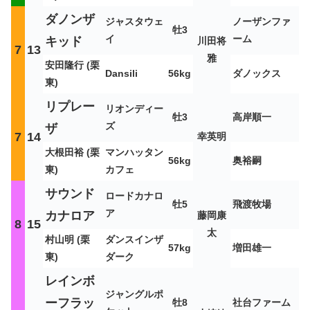
ダノンザ
ジャスタウェ
ノーザンファ
牡3
イ
ーム
キッド
川田将
7
13
雅
安田隆行 (栗
Dansili
56kg
ダノックス
東)
リプレー
リオンディー
牡3
高岸順一
ズ
ザ
7
14
幸英明
大根田裕 (栗
マンハッタン
56kg
奥裕嗣
東)
カフェ
サウンド
ロードカナロ
牡5
飛渡牧場
ア
カナロア
藤岡康
8
15
太
村山明 (栗
ダンスインザ
57kg
増田雄一
東)
ダーク
レインボ
ジャングルポ
ーフラッ
牡8
社台ファーム