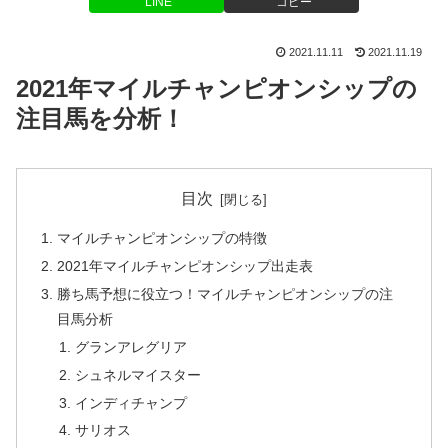
LINE
コピー
2021.11.11
2021.11.19
2021年マイルチャンピオンシップの
注目馬を分析！
目次
マイルチャンピオンシップの特徴
2021年マイルチャンピオンシップ出走表
勝ち馬予想に役立つ！マイルチャンピオンシップの注
目馬分析
グランアレグリア
シュネルマイスター
インディチャンプ
サリオス