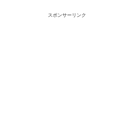
スポンサーリンク