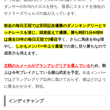
ダンサーの5×5のクロスを持ち、母系にスタミナを強化の
サドラーズウェルズの血が入っています。
前走の毎日王冠では安田記念優勝のダノンキングリーとマ
ッチレースを演じ、頭差捉えて優勝。
勝ち時計1分44秒8
は過去10年の毎日王冠で3番目
早く、さらに馬体を8kg増
やし、
しかもメンバー中上り最速
での差し切り勝ちなので
成長力も伺えます。
主戦のルメールがグランアレグリアを選んでいる
ため、鞍
上は今年ブレイクしている横山武史を予定。
出走メンバー
ではグランアレグリア以外に負けておらず、後はどのよう
に乗るかがカギ。対抗。
インディチャンプ