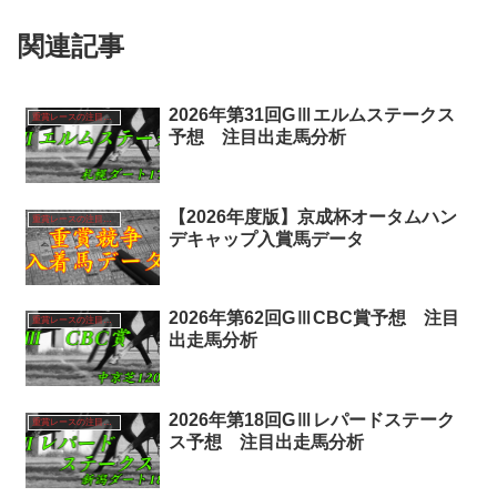
関連記事
2026年第31回GⅢエルムステークス
重賞レースの注目馬分析
予想 注目出走馬分析
【2026年度版】京成杯オータムハン
重賞レースの注目馬分析
デキャップ入賞馬データ
2026年第62回GⅢCBC賞予想 注目
重賞レースの注目馬分析
出走馬分析
2026年第18回GⅢレパードステーク
重賞レースの注目馬分析
ス予想 注目出走馬分析