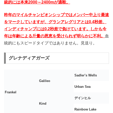
統的には本来2000～2400mが適鞍。
昨年のマイルチャンピオンシップではメンバー中上り最速
をマークしていますが、グランアレグリアとは0.4秒差、
インディチャンプには0.2秒差で負けています。しかも今
年は年齢による斤量の恩恵を受けられず明らかに不利。
血
統的にもスピードタイプではありません。見送り。
グレナディアガーズ
Sadler’s Wells
Galileo
Urban Sea
Frankel
デインヒル
Kind
Rainbow Lake