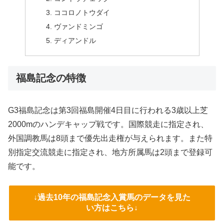
ココロノトウダイ
ヴァンドミンゴ
ディアンドル
福島記念の特徴
G3福島記念は第3回福島開催4日目に行われる3歳以上芝
2000mのハンデキャップ戦です。国際競走に指定され、
外国調教馬は8頭まで優先出走権が与えられます。また特
別指定交流競走に指定され、地方所属馬は2頭まで登録可
能です。
↓過去10年の福島記念入賞馬のデータを見た
い方はこちら↓