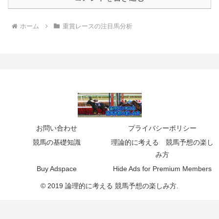
ホーム
重賞レースの注目馬分析
お問い合わせ
プライバシーポリシー
競馬の基礎知識
理論的に考える 競馬予想の楽し
み方
Buy Adspace
Hide Ads for Premium Members
© 2019 論理的に考える 競馬予想の楽しみ方.