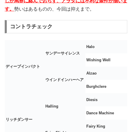
しか馬券に絡んでおらず、アラタには不利な条件が揃いま
す。
勢いはあるものの、今回は抑えまで。
コントラチェック
Halo
サンデーサイレンス
Wishing Well
ディープインパクト
Alzao
ウインドインハーヘア
Burghclere
Diesis
Halling
Dance Machine
リッチダンサー
Fairy King