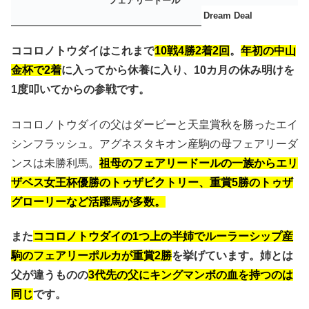
フェアリードール
Dream Deal
ココロノトウダイはこれまで
10戦4勝2着2回
。
年初の中山
金杯で2着
に入ってから休養に入り、10カ月の休み明けを
1度叩いてからの参戦です。
ココロノトウダイの父はダービーと天皇賞秋を勝ったエイ
シンフラッシュ。アグネスタキオン産駒の母フェアリーダ
ンスは未勝利馬。
祖母のフェアリードールの一族からエリ
ザベス女王杯優勝のトゥザビクトリー、重賞5勝のトゥザ
グローリーなど活躍馬が多数。
また
ココロノトウダイの1つ上の半姉でルーラーシップ産
駒のフェアリーポルカが重賞2勝
を挙げています。姉とは
父が違うものの
3代先の父にキングマンボの血を持つのは
同じ
です。