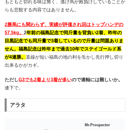
もともと切れる味は無く、逃げ馬が殿負けしていることか
らも悲観する内容ではありません。
2勝馬にも関わらず、実績が評価され回はトップハンデの
57.5kg。
2
年前の福島記念で同斤量を背負い2着、昨年の
目黒記念でも同斤量で3着しているので斤量は問題ありま
せん。福島記念は昨年まで過去10年でステイゴールド系
が4連勝。
直線が短い福島の地の利を生かし先行押し切り
出来るかがカギ。
ただし
G3でも2着より3着が多い
ので連軸には難しいか。
連下で。
アラタ
Mr.Prospector