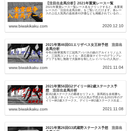
【注目出走馬分析】2021年重賞レース一覧
2021年重賞レース一覧レース名をクリックすると、各重賞
レースの「注目出走馬分析」をご覧いただけます。各レー
スの上位人気馬の血統表や評価なども掲載されているの
で、過去のレースと比較する際にお役立てください。また
レース名の脇のDをクリックする...
2020.12.10
www.biwakikaku.com
2021年第46回G1エリザベス女王杯予想 注目出
走馬分析
今年の秋華賞馬で三冠馬アパパネの娘のアカイトリノムス
メ、三冠馬コントレイル・原石最強マイラーのグランアレ
グリアを制し無敗で大阪杯を制したレイパパレの人気が予
想される2021年のエリザベス女王杯。エリザベス女王杯出
走登録馬の中から注目馬をピックアップし、馬券になるか
2021.11.04
www.biwakikaku.com
分析します。
2021年第56回G2デイリー杯2歳ステークス予
想 注目出走馬分析
新潟2歳ステークスの覇者セリフォス、新馬戦を余裕勝ち
した良血ソネットフレーズの人気が予想される2021年のデ
イリー杯2歳ステークス。デイリー杯2歳ステークス出走登
録馬の中から注目馬をピックアップし、馬券になるか分析
します。
2021.11.08
www.biwakikaku.com
2021年第26回G3武蔵野ステークス予想 注目出