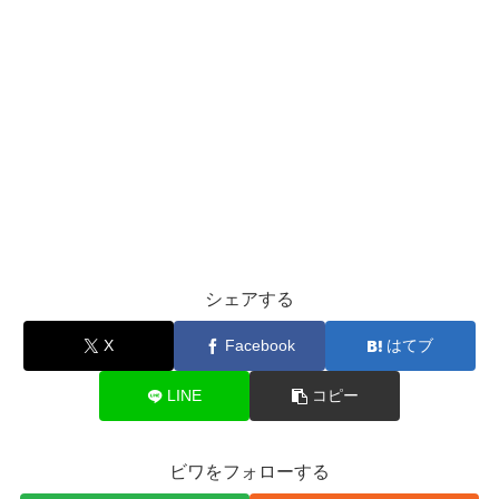
シェアする
X
Facebook
はてブ
LINE
コピー
ビワをフォローする