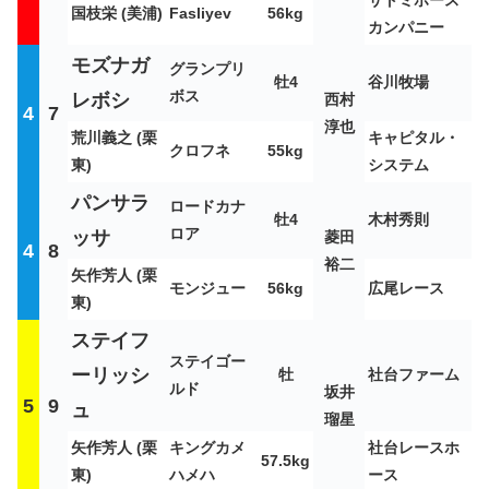
サトミホース
国枝栄 (美浦)
Fasliyev
56kg
カンパニー
モズナガ
グランプリ
牡4
谷川牧場
ボス
レボシ
西村
4
7
淳也
荒川義之 (栗
キャピタル・
クロフネ
55kg
東)
システム
パンサラ
ロードカナ
牡4
木村秀則
ロア
ッサ
菱田
4
8
裕二
矢作芳人 (栗
モンジュー
56kg
広尾レース
東)
ステイフ
ステイゴー
ーリッシ
牡
社台ファーム
ルド
坂井
5
9
ュ
瑠星
矢作芳人 (栗
キングカメ
社台レースホ
57.5kg
東)
ハメハ
ース