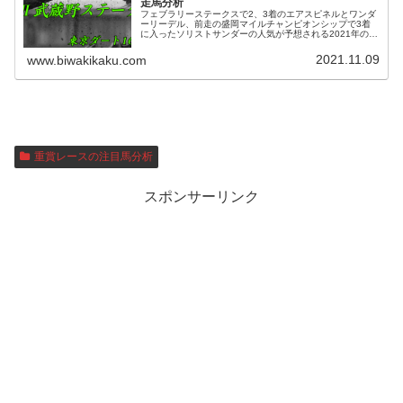
走馬分析
フェブラリーステークスで2、3着のエアスピネルとワンダ
ーリーデル、前走の盛岡マイルチャンピオンシップで3着
に入ったソリストサンダーの人気が予想される2021年の武
蔵野ステークス。武蔵野ステークス出走登録馬の中から注
目馬をピックアップし、馬券になるか分析します。
2021.11.09
www.biwakikaku.com
重賞レースの注目馬分析
スポンサーリンク