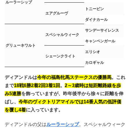
ルーラーシップ
トニービン
エアグルーヴ
ダイナカール
サンデーサイレンス
スペシャルウィーク
キャンペンガール
グリューネワルト
エリシオ
シェーンクライト
カロギャル
ディアンドルは
今年の福島牝馬ステークスの優勝馬
。これ
まで
18戦6勝2着2回3着1回
。
2～3歳時は短距離路線を歩
み5連勝
を飾っていますが、昨年後半から徐々に距離を伸
ばし、
今年のヴィクトリアマイルでは14番人気の低評価
を覆し4着
に入っています。
ディアンドルの父は
ルーラーシップ
。スペシャルウィーク