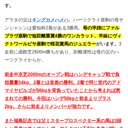
す。
アラタの父は
キングカメハメハ
。ハーツクライ産駒の母サ
ンシャシンは愛知杯2着がある3勝馬。
母の半姉にファル
ブラヴ産駒で短距離重賞4勝のワンカラット、半妹にヴィ
クトワールピサ産駒で桜花賞馬のジュエラー
がいます。
3
走前に函館芝2600m勝ちがあり、距離適性は母の父のハ
ーツクライからか。
前走中京芝2000mのオープン戦はハンデキャップ戦で負
担重量54kg、2着とは首差の勝利。2着で同じ世代のアド
マイヤビルゴが56kgを背負っていたことから考えれば恵
まれての勝利。
今回はハンデ56kgと前走よりプラス
2kg。さらに前走よりメンバーが強力です。
また福島記念では父ミスタープロスペクター系の馬は3頭