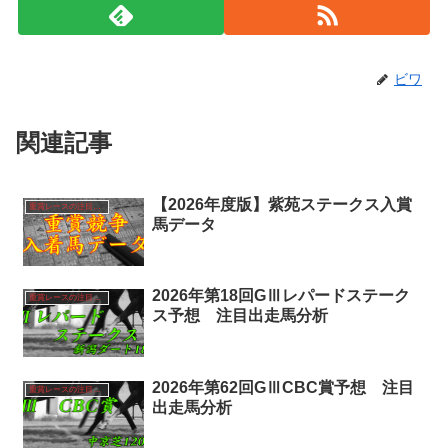
ビワ
関連記事
【2026年度版】紫苑ステークス入賞
重賞レースの注目馬分析
馬データ
2026年第18回GⅢレパードステーク
重賞レースの注目馬分析
ス予想 注目出走馬分析
2026年第62回GⅢCBC賞予想 注目
重賞レースの注目馬分析
出走馬分析