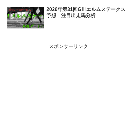
2026年第31回GⅢエルムステークス
重賞レースの注目馬分析
予想 注目出走馬分析
スポンサーリンク