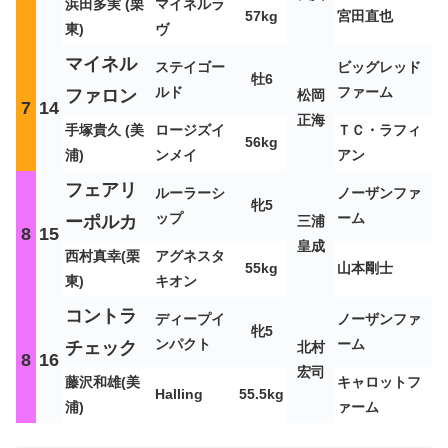
浜田多実 (栗
マイネルラ
57kg
宮田直也
東)
ヴ
マイネル
ステイゴー
ビッグレッド
牡6
ルド
ファーム
ファロン
松岡
7
14
正海
手塚貴久 (美
ロージズイ
ＴＣ・ラフィ
56kg
浦)
ンメイ
アン
フェアリ
ルーラーシ
ノーザンファ
牝5
ップ
ーム
ーポルカ
三浦
8
15
皇成
西村真幸(栗
アグネスタ
55kg
山本剛士
東)
キオン
コントラ
ディープイ
ノーザンファ
牝5
ンパクト
ーム
チェック
北村
8
16
宏司
藤沢和雄(美
キャロットフ
Halling
55.5kg
浦)
ァーム