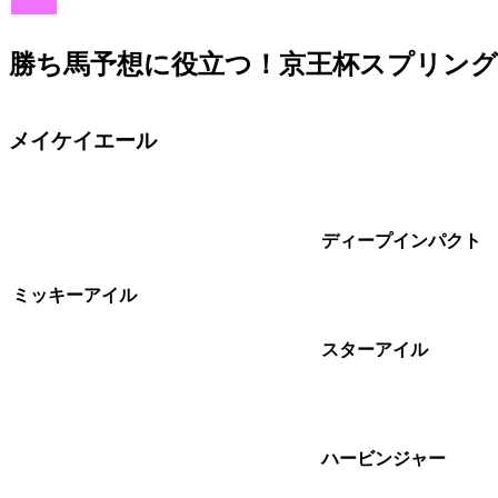
勝ち馬予想に役立つ！京王杯スプリング
メイケイエール
ディープインパクト
ミッキーアイル
スターアイル
ハービンジャー