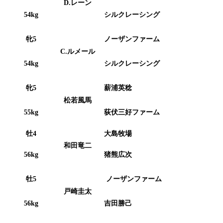
D.レーン
54kg
シルクレーシング
牝5
ノーザンファーム
C.ルメール
54kg
シルクレーシング
牝5
薪浦英稔
松若風馬
55kg
荻伏三好ファーム
牡4
大島牧場
和田竜二
56kg
猪熊広次
牡5
ノーザンファーム
戸崎圭太
56kg
吉田勝己