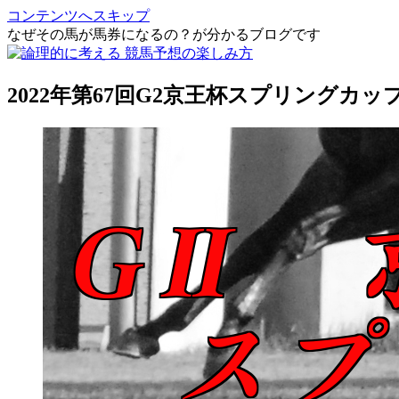
コンテンツへスキップ
なぜその馬が馬券になるの？が分かるブログです
2022年第67回G2京王杯スプリングカ