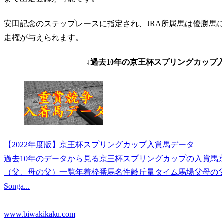
安田記念のステップレースに指定され、JRA所属馬は優勝馬
走権が与えられます。
↓過去10年の京王杯スプリングカップ
【2022年度版】京王杯スプリングカップ入賞馬データ
過去10年のデータから見る京王杯スプリングカップの入賞馬
（父、母の父）一覧年着枠番馬名性齢斤量タイム馬場父母の父2021
Songa...
www.biwakikaku.com