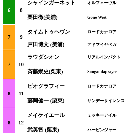
シャインガーネット
オルフェーヴル
6
8
栗田徹(美浦)
Gone West
タイムトゥヘヴン
ロードカナロア
7
9
戸田博文 (美浦)
アドマイヤベガ
ラウダシオン
リアルインパクト
7
10
斉藤崇史(栗東)
Songandaprayer
ビオグラフィー
ロードカナロア
8
11
藤岡健一 (栗東)
サンデーサイレンス
メイケイエール
ミッキーアイル
8
12
武英智 (栗東)
ハービンジャー