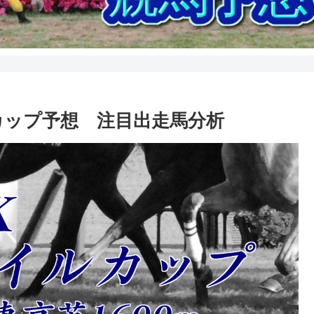
イルカップ予想 注目出走馬分析