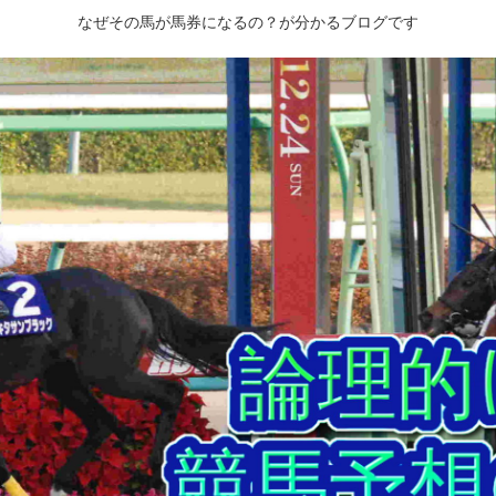
なぜその馬が馬券になるの？が分かるブログです