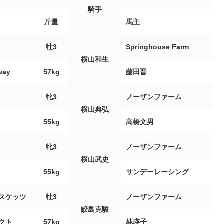
騎手
斤量
馬主
牡3
Springhouse Farm
横山和生
way
57kg
藤田晋
牝3
ノーザンファーム
横山典弘
55kg
高橋文男
牝3
ノーザンファーム
横山武史
55kg
サンデーレーシング
スケッツ
牡3
ノーザンファーム
鮫島克駿
クト
57kg
林瑛子