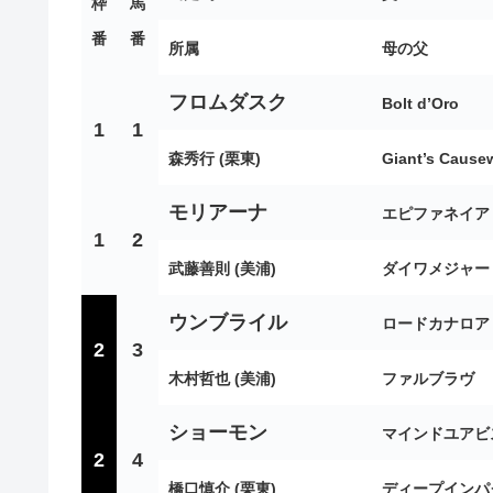
枠
馬
番
番
所属
母の父
フロムダスク
Bolt d’Oro
1
1
森秀行 (栗東)
Giant’s Cause
モリアーナ
エピファネイア
1
2
武藤善則 (美浦)
ダイワメジャー
ウンブライル
ロードカナロア
2
3
木村哲也 (美浦)
ファルブラヴ
ショーモン
マインドユアビ
2
4
橋口慎介 (栗東)
ディープインパ