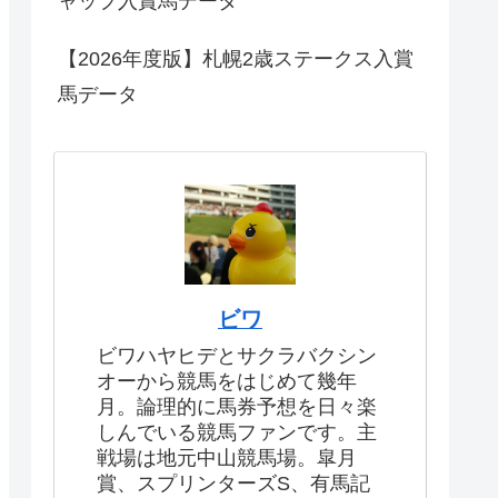
ャップ入賞馬データ
【2026年度版】札幌2歳ステークス入賞
馬データ
ビワ
ビワハヤヒデとサクラバクシン
オーから競馬をはじめて幾年
月。論理的に馬券予想を日々楽
しんでいる競馬ファンです。主
戦場は地元中山競馬場。皐月
賞、スプリンターズS、有馬記