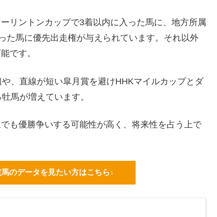
アーリントンカップで3着以内に入った馬に、地方所属
入った馬に優先出走権が与えられています。それ以外
可能です。
や、直線が短い皐月賞を避けHHKマイルカップとダ
る牡馬が増えています。
線でも優勝争いする可能性が高く、将来性を占う上で
賞馬のデータを見たい方はこちら↓