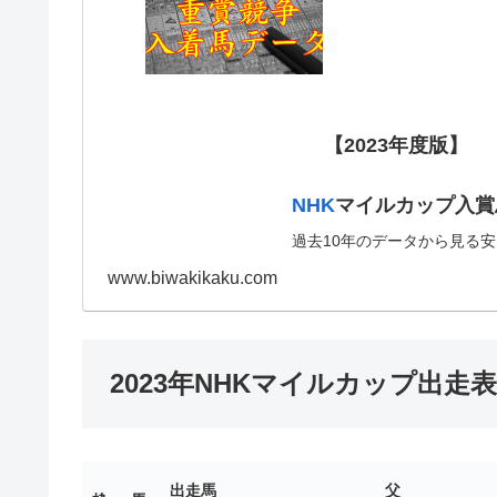
【2023年度版】
NHK
マイルカップ入賞
過去10年のデータから見る
馬（父、母の父）一覧年着枠番
www.biwakikaku.com
牡357kg1.32.3良ロードカナロアS
2023年NHKマイルカップ出走表
出走馬
父