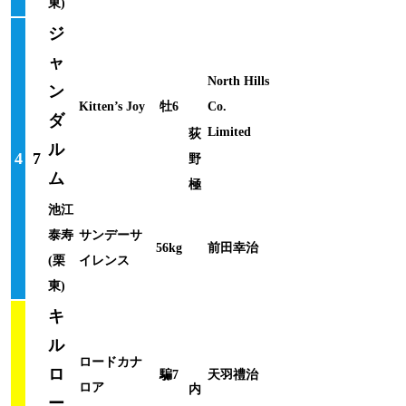
東)
ジ
ャ
North Hills
ン
Kitten’s Joy
牡6
Co.
ダ
Limited
荻
ル
4
7
野
ム
極
池江
泰寿
サンデーサ
56kg
前田幸治
(栗
イレンス
東)
キ
ル
ロードカナ
ロ
騙7
天羽禮治
ロア
内
ー