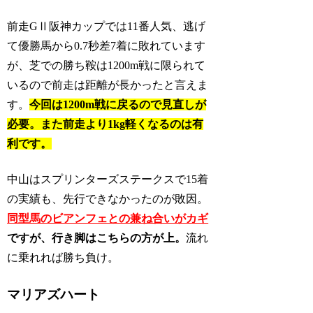
前走GⅡ阪神カップでは11番人気、逃げ
て優勝馬から0.7秒差7着に敗れています
が、芝での勝ち鞍は1200m戦に限られて
いるので前走は距離が長かったと言えま
す。
今回は1200m戦に戻るので見直しが
必要。また前走より1kg軽くなるのは有
利です。
中山はスプリンターズステークスで15着
の実績も、先行できなかったのが敗因。
同型馬のビアンフェとの兼ね合いがカギ
ですが、行き脚はこちらの方が上。
流れ
に乗れれば勝ち負け。
マリアズハート