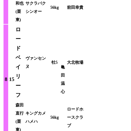
和也
サクラバク
56kg
前田幸貴
(栗
シンオー
東)
ロ
ー
ド
ベ
ヴァンセン
牡5
大北牧場
イ
ヌ
亀
田
リ
8
15
温
ー
心
フ
森田
ロードホ
直行
キングカメ
56kg
ースクラ
(栗
ハメハ
ブ
東)