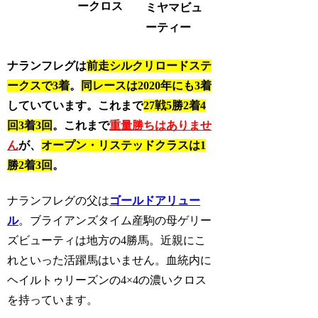
ークロス
ミヤマビュ
ーティー
ナランフレグは
前走シルクリロードステ
ークスで3着
。
同レースは2020年にも3着
していています。これまで
27戦5勝2着4
回3着3回
。これまで
重量勝ちはありませ
ん
が、
オープン・リステッドクラスは1
勝2着3回
。
ナランフレグの父は
ゴールドアリュー
ル
。ブライアンズタイム産駒の母ゲリー
ズビューティは地方の4勝馬。近親にこ
れといった活躍馬はいません。血統内に
ヘイルトゥリーズンの4×4の濃いクロス
を持っています。