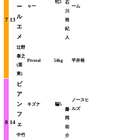
牝5
石
ー
ャー
ーム
川
ル
7
13
裕
エ
紀
メ
人
辻野
泰之
Pivotal
54kg
平井裕
(栗
東)
ビ
ア
ノースヒ
ン
キズナ
騙5
ルズ
藤
フ
岡
8
14
ェ
佑
中竹
介