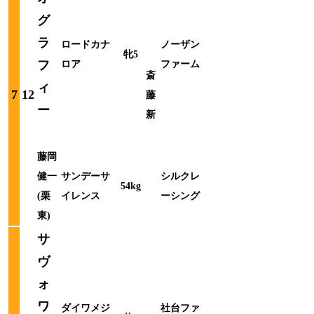
グ
ラ
ロードカナ
ノーザン
牝5
フ
ロア
ファーム
斎
ィ
7
12
藤
ー
新
藤岡
健一
サンデーサ
シルクレ
54kg
(栗
イレンス
ーシング
東)
サ
ヴ
ォ
ワ
ダイワメジ
社台ファ