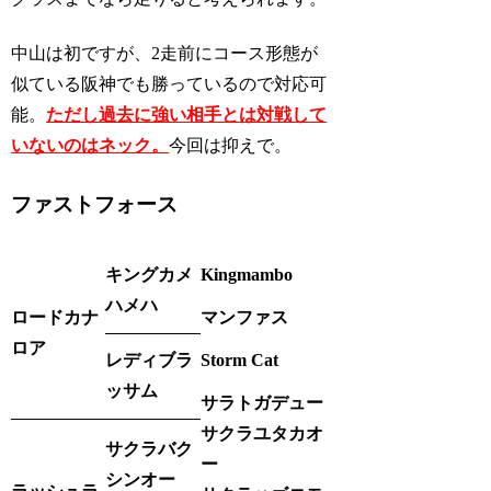
中山は初ですが、2走前にコース形態が
似ている阪神でも勝っているので対応可
能。
ただし過去に強い相手とは対戦して
いないのはネック。
今回は抑えで。
ファストフォース
キングカメ
Kingmambo
ハメハ
ロードカナ
マンファス
ロア
レディブラ
Storm Cat
ッサム
サラトガデュー
サクラユタカオ
サクラバク
ー
シンオー