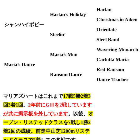
Harlan
Harlan’s Holiday
Christmas in Aiken
シャンハイボビー
Orientate
Steelin’
Steel Band
Wavering Monarch
Maria’s Mon
Carlotta Maria
Maria’s Dance
Red Ransom
Ransom Dance
Dance Teacher
マリアズハートはこれまで
17戦5勝2着3
回3着1回
。
2年前にGⅢを2戦しています
が共に掲示板を外しています
。以後、
オ
ープン・リステッドクラスを7戦し1勝2
着2回の成績。前走中山芝1200mリステ
ッドクラスで2着
しての参戦です。