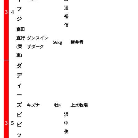
辺
フ
3
4
裕
ジ
信
森田
直行
ダンスイン
56kg
横井哲
(栗
ザダーク
東)
ダ
デ
ィ
ー
ズ
キズナ
牡4
上水牧場
ビ
浜
3
5
中
ビ
俊
ッ