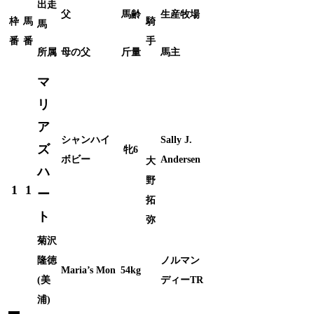
出走
父
馬齢
生産牧場
枠
馬
騎
馬
番
番
手
所属
母の父
斤量
馬主
マ
リ
ア
シャンハイ
Sally J.
ズ
牝6
ボビー
Andersen
大
ハ
野
1
1
ー
拓
ト
弥
菊沢
隆徳
ノルマン
Maria’s Mon
54kg
(美
ディーTR
浦)